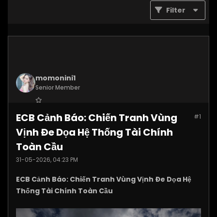
Filter
momonini1
Senior Member
Join Date:
Apr 2026
ECB Cảnh Báo: Chiến Tranh Vùng
#1
Posts:
5395
Vịnh Đe Dọa Hệ Thống Tài Chính
Toàn Cầu
31-05-2026, 04:23 PM
ECB Cảnh Báo: Chiến Tranh Vùng Vịnh Đe Dọa Hệ
Thống Tài Chính Toàn Cầu