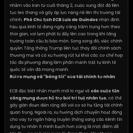
nhằm vào Iran từ cuối tháng 2, cuộc xung đột đã liên
tục leo thang và gây áp lực nặng nề lên thị trường tài
chính.
Phó Chủ tịch ECB Luis de Guindos
nhận định
hậu quả kinh tế đang ngày càng trầm trọng hơn theo
thời gian, với lạm phát bị đẩy lên cao trong khi tăng
trưởng toàn cầu bị bào mòn. Song song đó, việc chính
quyền Tổng thống Trump liên tục thay đổi chính sách
thương mại và có xu hướng rút lui khỏi các cơ chế hợp
tác đa phương đang làm phân mảnh trật tự kinh tế
quốc tế vốn đã mong manh.
Rủi ro mạng và "bóng tối" của tài chính tư nhân
ECB đặc biệt nhấn mạnh mối lo ngại về
các cuộc tấn
công mạng được hỗ trợ bởi trí tuệ nhân tạo
, có thể
gây gián đoạn diện rộng đối với cơ sở hạ tầng tài chính
quan trọng. Ngoài ra, xu hướng dịch chuyển hoạt động
cho vay từ ngân hàng truyền thống sang các kênh tín
dụng tư nhân ít minh bạch hơn cũng là một điểm dễ