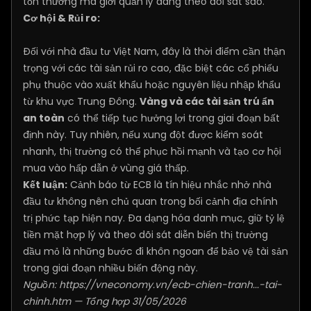
tổn thương mà giới quản lý đang theo dõi sát sao.
Cơ hội & Rủi ro:
Đối với nhà đầu tư Việt Nam, đây là thời điểm cần thận
trọng với các tài sản rủi ro cao, đặc biệt các cổ phiếu
phụ thuộc vào xuất khẩu hoặc nguyên liệu nhập khẩu
từ khu vực Trung Đông.
Vàng và các tài sản trú ẩn
an toàn
có thể tiếp tục hưởng lợi trong giai đoạn bất
định này. Tuy nhiên, nếu xung đột được kiểm soát
nhanh, thị trường có thể phục hồi mạnh và tạo cơ hội
mua vào hấp dẫn ở vùng giá thấp.
Kết luận:
Cảnh báo từ ECB là tín hiệu nhắc nhở nhà
đầu tư không nên chủ quan trong bối cảnh địa chính
trị phức tạp hiện nay. Đa dạng hóa danh mục, giữ tỷ lệ
tiền mặt hợp lý và theo dõi sát diễn biến thị trường
dầu mỏ là những bước đi khôn ngoan để bảo vệ tài sản
trong giai đoạn nhiều biến động này.
Nguồn:
https://vneconomy.vn/ecb-chien-tranh...-tai-
chinh.htm
— Tổng hợp 31/05/2026