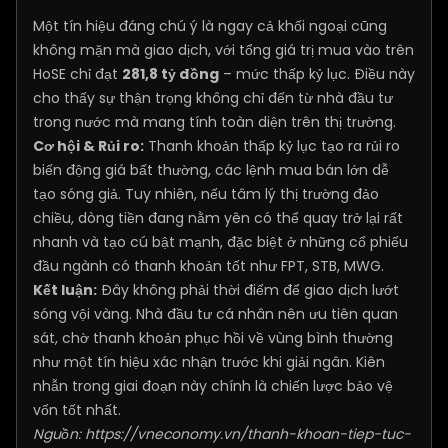
Một tín hiệu đáng chú ý là ngay cả khối ngoại cũng
không mặn mà giao dịch, với tổng giá trị mua vào trên
HoSE chỉ đạt
281,8 tỷ đồng
– mức thấp kỷ lục. Điều này
cho thấy sự thận trọng không chỉ đến từ nhà đầu tư
trong nước mà mang tính toàn diện trên thị trường.
Cơ hội & Rủi ro:
Thanh khoản thấp kỷ lục tạo ra rủi ro
biến động giá bất thường, các lệnh mua bán lớn dễ
tạo sóng giả. Tuy nhiên, nếu tâm lý thị trường đảo
chiều, dòng tiền đang nằm yên có thể quay trở lại rất
nhanh và tạo cú bật mạnh, đặc biệt ở những cổ phiếu
đầu ngành có thanh khoản tốt như FPT, STB, MWG.
Kết luận:
Đây không phải thời điểm để giao dịch lướt
sóng vội vàng. Nhà đầu tư cá nhân nên ưu tiên quan
sát, chờ thanh khoản phục hồi về vùng bình thường
như một tín hiệu xác nhận trước khi giải ngân. Kiên
nhẫn trong giai đoạn này chính là chiến lược bảo vệ
vốn tốt nhất.
Nguồn:
https://vneconomy.vn/thanh-khoan-tiep-tuc-