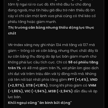
tâm lý ngại rủi ro cực độ. Khi nhà đầu tư chủ động
đứng ngoài, mọi tín hiệu giá đều trở nên thiếu độ tin
cậy vì chỉ cần một lệnh vừa phải cũng có thể kéo cổ
phiếu tăng hoặc giảm mạnh.
Thị trường cân bằng nhưng thiếu động lực thực
chất
VN-Index sáng nay ghi nhận 134 mã tăng và 137 mã
giảm – trông có vẻ cân bằng, nhưng thực chất đây là
sự cân bằng thụ động do áp lực bán giảm mạnh chứ
không phải lực cầu tích cực. Chỉ có
58 cổ phiếu tăng
trên 1%
và 48 mã giảm trên 1%, với phần lớn giao dịch
chỉ đạt vài trăm triệu đến vài tỷ đồng mỗi mã. Những
cái tên nổi bật nhất phía tăng gồm
FPT (+1,4%), VND
(+2,97%), STB (+1,18%)
, trong khi phía giảm có
VHM
(-1,86%), VIC (-1,94%), MSB (-2,94%)
dẫn đầu về áp
lực bán.
Khối ngoại cũng "án binh bất động"