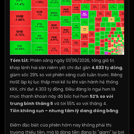
Tóm tắt:
Phiên sáng ngày 01/06/2026, tổng giá trị
khớp lệnh hai sàn niêm yết chỉ đạt gần
4.633 tỷ đồng
,
giảm sốc 29% so với phiên sáng cuối tuần trước. Riêng
HoSE lập kỷ lục thấp mới kể từ khi vận hành hệ thống
KRX, chỉ đạt 4.303 tỷ đồng. Điều đáng lo ngại hơn là
mức thanh khoản này đã bốc hơi hơn
52% so với
trung bình tháng 5
và tới 55% so với tháng 4.
Tiền không cạn – nhưng tâm lý đang đóng băng
Điểm đặc biệt của phiên hôm nay không phải thị
trường thiếu tiền, mà là dòng tiền đang bị "giam" lại bởi