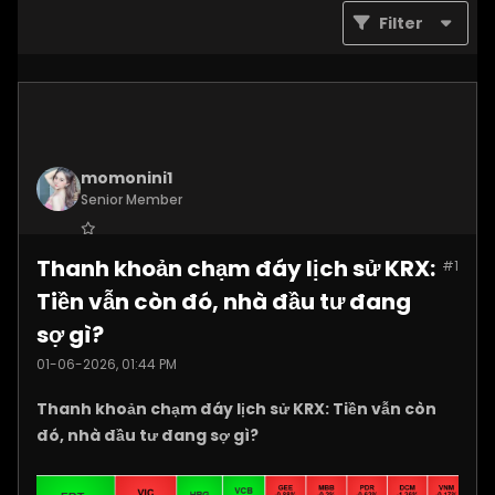
Filter
momonini1
Senior Member
Join Date:
Apr 2026
Thanh khoản chạm đáy lịch sử KRX:
#1
Posts:
5399
Tiền vẫn còn đó, nhà đầu tư đang
sợ gì?
01-06-2026, 01:44 PM
Thanh khoản chạm đáy lịch sử KRX: Tiền vẫn còn
đó, nhà đầu tư đang sợ gì?