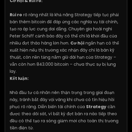
Cơ hội & Rủi ro:
Rủi ro
rõ ràng nhất là khả năng Strategy tiếp tục phải
bán thêm bitcoin để đáp ứng các nghĩa vụ tài chính,
tạo ra áp lực cung dai dẳng. Chuyên gia hoài nghi
Peter Schiff cảnh báo đây có thể chỉ là khởi đầu của
nhiều đợt tháo hàng lớn hơn.
Cơ hội
ngắn hạn có thể
xuất hiện nếu thị trường xác nhận đây chỉ là bán kỹ
thuật, còn nền tảng nắm giữ dài hạn của Strategy –
vẫn còn hơn 843.000 bitcoin – chưa thực sự bị lung
lay.
Kết luận:
Nhà đầu tư cá nhân nên thận trọng trong giai đoạn
này, tránh bắt đáy vội vàng khi chưa có tín hiệu hồi
phục rõ ràng. Diễn biến tài chính của
Strategy
cần
được theo dõi sát, vì bất kỳ đợt bán ra nào tiếp theo
đều có thể tạo ra sóng giảm mới cho toàn thị trường
tiền điện tử.