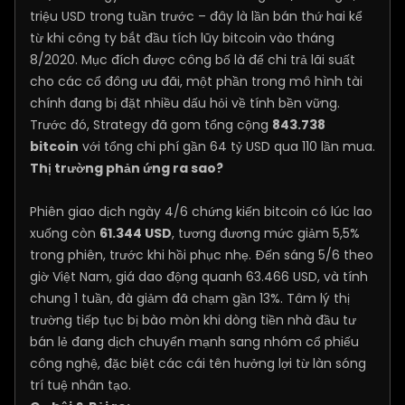
triệu USD trong tuần trước – đây là lần bán thứ hai kể
từ khi công ty bắt đầu tích lũy bitcoin vào tháng
8/2020. Mục đích được công bố là để chi trả lãi suất
cho các cổ đông ưu đãi, một phần trong mô hình tài
chính đang bị đặt nhiều dấu hỏi về tính bền vững.
Trước đó, Strategy đã gom tổng cộng
843.738
bitcoin
với tổng chi phí gần 64 tỷ USD qua 110 lần mua.
Thị trường phản ứng ra sao?
Phiên giao dịch ngày 4/6 chứng kiến bitcoin có lúc lao
xuống còn
61.344 USD
, tương đương mức giảm 5,5%
trong phiên, trước khi hồi phục nhẹ. Đến sáng 5/6 theo
giờ Việt Nam, giá dao động quanh 63.466 USD, và tính
chung 1 tuần, đà giảm đã chạm gần 13%. Tâm lý thị
trường tiếp tục bị bào mòn khi dòng tiền nhà đầu tư
bán lẻ đang dịch chuyển mạnh sang nhóm cổ phiếu
công nghệ, đặc biệt các cái tên hưởng lợi từ làn sóng
trí tuệ nhân tạo.