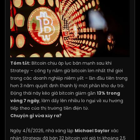
Tóm tắt:
Bitcoin chịu áp lực bán mạnh sau khi
Strategy – công ty nắm giữ bitcoin lớn nhất thế giới
trong các doanh nghiệp niêm yết – lần đầu tiên trong
hơn 3 năm quyết định thanh lý một phần kho dự trữ.
Động thái này kéo giá bitcoin giảm gần
13% trong
vòng 7 ngày
, làm dấy lên nhiều lo ngại về xu hướng
tiếp theo của thị trường tiền điện tử.
Chuyện gì vừa xảy ra?
Ngày 4/6/2026, nhà sáng lập
Michael Saylor
xác
nhận Strategy đã bán 32 bitcoin với giá trị khoảng 2,5