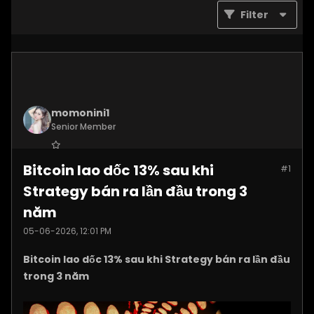
Filter
momonini1
Senior Member
Join Date:
Apr 2026
Bitcoin lao dốc 13% sau khi
#1
Posts:
5399
Strategy bán ra lần đầu trong 3
năm
05-06-2026, 12:01 PM
Bitcoin lao dốc 13% sau khi Strategy bán ra lần đầu
trong 3 năm