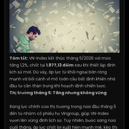
Tóm tắt:
VN-Index kết thúc tháng 5/2026 với mức
tăng 1,2%, chốt tại
1.877,13 điểm
sau khi thiết lập đỉnh
lịch sử mới. Dù vậy, áp lực từ khối ngoại bán ròng
mạnh và bối cảnh vĩ mô toàn cầu bất định khiến nhà
đầu tư cần thận trọng khi hoạch định chiến lược.
Thị trường tháng 5: Tăng nhưng không vững
Động lực chính của thị trường trong nửa đầu tháng 5
đến từ nhóm cổ phiếu họ Vingroup, giúp VN-Index
vươn lên vùng đỉnh lịch sử. Tuy nhiên, bước sang nửa
cuối tháng, áp lực chốt lời xuất hiện mạnh mẽ, kéo thị