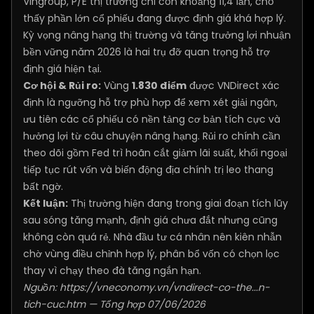
Vingroup, P/E thị trường chỉ còn khoảng 11,4 lần, cho
thấy phần lớn cổ phiếu đang được định giá khá hợp lý.
Kỳ vọng nâng hạng thị trường và tăng trưởng lợi nhuận
bền vững năm 2026 là hai trụ đỡ quan trọng hỗ trợ
định giá hiện tại.
Cơ hội & Rủi ro:
Vùng
1.830 điểm
được VNDirect xác
định là ngưỡng hỗ trợ phù hợp để xem xét giải ngân,
ưu tiên các cổ phiếu có nền tảng cơ bản tích cực và
hưởng lợi từ câu chuyện nâng hạng. Rủi ro chính cần
theo dõi gồm Fed trì hoãn cắt giảm lãi suất, khối ngoại
tiếp tục rút vốn và biến động địa chính trị leo thang
bất ngờ.
Kết luận:
Thị trường hiện đang trong giai đoạn tích lũy
sau sóng tăng mạnh, định giá chưa đắt nhưng cũng
không còn quá rẻ. Nhà đầu tư cá nhân nên kiên nhẫn
chờ vùng điều chỉnh hợp lý, phân bổ vốn có chọn lọc
thay vì chạy theo đà tăng ngắn hạn.
Nguồn:
https://vneconomy.vn/vndirect-co-the...n-
tich-cuc.htm
— Tổng hợp 07/06/2026