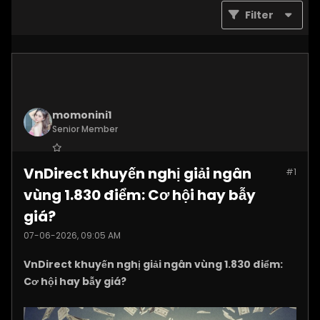
Filter
momonini1
Senior Member
Join Date:
Apr 2026
VnDirect khuyến nghị giải ngân
#1
Posts:
5399
vùng 1.830 điểm: Cơ hội hay bẫy
giá?
07-06-2026, 09:05 AM
VnDirect khuyến nghị giải ngân vùng 1.830 điểm:
Cơ hội hay bẫy giá?