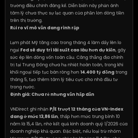
trường điều chỉnh đáng kể. Diễn biến này phản ánh
tâm lý chưa thực sự lạc quan của phần lớn dòng tiền
trên thị trường.
Rủi ro vĩ mô vẫn đang rình rập
Lạm phát Mỹ tăng cao trong tháng 4 làm dấy lên lo
ngại
Fed sẽ duy trì lãi suất cao lâu hơn dự kiến
, gây
sức ép lên dòng vốn toàn cầu. Căng thẳng địa chính
trị tại Trung Đông chưa hạ nhiệt hoàn toàn, trong khi
khối ngoại tiếp tục bán ròng hơn
14.400 tỷ đồng
trong
tháng 5, tạo thêm tâm lý tiêu cực cho nhà đầu tư
trong nước.
Định giá: Chưa rẻ nhưng vẫn hấp dẫn
VNDirect ghi nhận
P/E trượt 12 tháng của VN-Index
đang ở mức 13,86 lần
, thấp hơn mức trung bình 10
năm là 15,4 lần, nhờ kết quả kinh doanh quý 1/2026 của
doanh nghiệp khả quan. Đặc biệt, nếu loại trừ nhóm