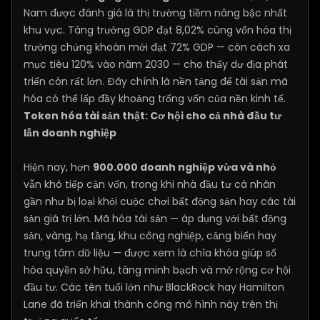
Nam được đánh giá là thị trường tiềm năng bậc nhất
khu vực. Tăng trưởng GDP đạt 8,02% cùng vốn hóa thị
trường chứng khoán mới đạt 72% GDP — còn cách xa
mục tiêu 120% vào năm 2030 — cho thấy dư địa phát
triển còn rất lớn. Đây chính là nền tảng để tài sản mã
hóa có thể lấp đầy khoảng trống vốn của nền kinh tế.
Token hóa tài sản thật: Cơ hội cho cả nhà đầu tư
lẫn doanh nghiệp
Hiện nay, hơn
900.000 doanh nghiệp vừa và nhỏ
vẫn khó tiếp cận vốn, trong khi nhà đầu tư cá nhân
gần như bị loại khỏi cuộc chơi bất động sản hay các tài
sản giá trị lớn. Mã hóa tài sản — áp dụng với bất động
sản, vàng, hạ tầng, khu công nghiệp, cảng biển hay
trung tâm dữ liệu — được xem là chìa khóa giúp số
hóa quyền sở hữu, tăng minh bạch và mở rộng cơ hội
đầu tư. Các tên tuổi lớn như BlackRock hay Hamilton
Lane đã triển khai thành công mô hình này trên thị