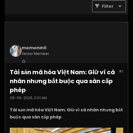
Filter
momonini1
Senior Member
Join Date:
Apr 2026
Tài sản mã hóa Việt Nam: Giữ ví cá
#1
Posts:
5399
nhân nhưng bắt buộc qua sàn cấp
phép
08-06-2026, 11:01 AM
Tài sản mã hóa Việt Nam: Giữ ví cá nhân nhưng bắt
buộc qua sàn cấp phép