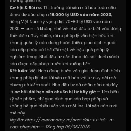
trường quốc tế.
Cơ hội & Rủi ro:
Thị trường tài sản mã hóa toàn cầu
được dự báo chạm
19.000 tỷ USD vào năm 2033
,
riêng Việt Nam kỳ vọng đạt 70-80 tỷ USD vào năm
2030 — con số không nhỏ với nhà đầu tư biết vào đúng
thời điểm. Tuy nhiên, rủi ro pháp lý vẫn hiện hữu khi
khung quản lý còn đang hoàn thiện; giao dịch ngoài
sàn cấp phép có thể đối mặt với hậu quả pháp lý
nghiêm trọng. Nhà đầu tư cần theo dõi sát danh sách
sàn được cấp phép trước khi xuống tiền.
Kết luận:
Việt Nam đang bước vào giai đoạn định hình
khung pháp lý cho tài sản mã hóa với tư duy cởi mở
nhưng có kiểm soát. Nhà đầu tư cá nhân nên coi đây
là
cơ hội dài hạn cần chuẩn bị từ bây giờ
— tìm hiểu
kỹ sản phẩm, chỉ giao dịch qua sàn hợp pháp và
không bỏ quá nhiều vốn vào một loại tài sản còn mới
mẻ này.
Nguồn:
https://vneconomy.vn/nha-dau-tu-tai-...n-
cap-phep.htm
— Tổng hợp 08/06/2026