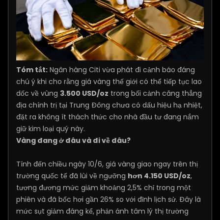
Tóm tắt:
Ngân hàng Citi vừa phát đi cảnh báo đáng
chú ý khi cho rằng giá vàng thế giới có thể tiếp tục lao
dốc về vùng
3.500 USD/oz
trong bối cảnh căng thẳng
địa chính trị tại Trung Đông chưa có dấu hiệu hạ nhiệt,
đặt ra không ít thách thức cho nhà đầu tư đang nắm
giữ kim loại quý này.
Vàng đang ở đâu và đi về đâu?
Tính đến chiều ngày 10/6, giá vàng giao ngay trên thị
trường quốc tế đã lùi về ngưỡng
hơn 4.150 USD/oz
,
tương đương mức giảm khoảng 2,5% chỉ trong một
phiên và đã bốc hơi gần 26% so với đỉnh lịch sử. Đây là
mức sụt giảm đáng kể, phản ánh tâm lý thị trường