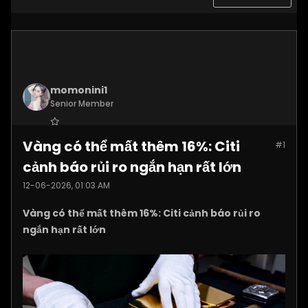
momonini1
Senior Member
Join Date:
Apr 2026
Vàng có thể mất thêm 16%: Citi
#1
Posts:
5399
cảnh báo rủi ro ngắn hạn rất lớn
12-06-2026, 01:03 AM
Vàng có thể mất thêm 16%: Citi cảnh báo rủi ro
ngắn hạn rất lớn