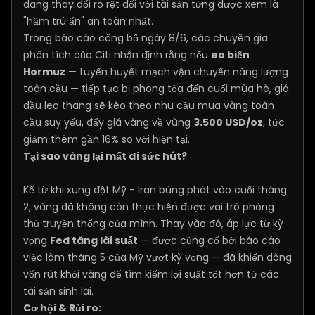
đang thay đổi rõ rệt đối với tài sản từng được xem là
"hầm trú ẩn" an toàn nhất.
Trong báo cáo công bố ngày 8/6, các chuyên gia
phân tích của Citi nhận định rằng nếu
eo biển
Hormuz
— tuyến huyết mạch vận chuyển năng lượng
toàn cầu — tiếp tục bị phong tỏa đến cuối mùa hè, giá
dầu leo thang sẽ kéo theo nhu cầu mua vàng toàn
cầu suy yếu, đẩy giá vàng về vùng
3.500 USD/oz
, tức
giảm thêm gần 16% so với hiện tại.
Tại sao vàng lại mất đi sức hút?
Kể từ khi xung đột Mỹ - Iran bùng phát vào cuối tháng
2, vàng đã không còn thực hiện được vai trò phòng
thủ truyền thống của mình. Thay vào đó, áp lực từ kỳ
vọng
Fed tăng lãi suất
— được củng cố bởi báo cáo
việc làm tháng 5 của Mỹ vượt kỳ vọng — đã khiến dòng
vốn rút khỏi vàng để tìm kiếm lợi suất tốt hơn từ các
tài sản sinh lãi.
Cơ hội & Rủi ro: