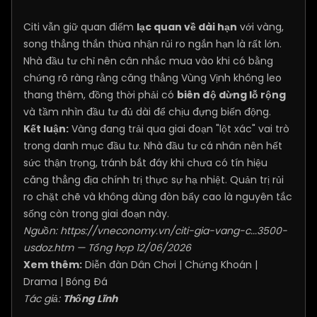
Citi vẫn giữ quan điểm
lạc quan về dài hạn
với vàng,
song thẳng thắn thừa nhận rủi ro ngắn hạn là rất lớn.
Nhà đầu tư chỉ nên cân nhắc mua vào khi có bằng
chứng rõ ràng rằng căng thẳng Vùng Vịnh không leo
thang thêm, đồng thời phải có
biên độ dừng lỗ rộng
và tầm nhìn đầu tư đủ dài để chịu đựng biến động.
Kết luận:
Vàng đang trải qua giai đoạn "lột xác" vai trò
trong danh mục đầu tư. Nhà đầu tư cá nhân nên hết
sức thận trọng, tránh bắt đáy khi chưa có tín hiệu
căng thẳng địa chính trị thực sự hạ nhiệt. Quản trị rủi
ro chặt chẽ và không dùng đòn bẩy cao là nguyên tắc
sống còn trong giai đoạn này.
Nguồn:
https://vneconomy.vn/citi-gia-vang-c...3500-
usdoz.htm
— Tổng hợp 12/06/2026
Xem thêm:
Diễn đàn Dân Chơi
|
Chứng Khoán
|
Drama
|
Bóng Đá
Tác giả:
Thống Lĩnh