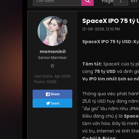
Page
of
1
SpaceX IPO 75 tỷ U
12-06-2026, 12:10 PM
SpaceX IPO 75 tỷ USD: Kỷ
momonini1
Senior Member
Tóm tắt:
SpaceX của tỷ p
cộng
75 tỷ USD
và định gi
Join Date:
Apr 2026
Vụ IPO lớn nhất lịch sử nó
Posts:
5399
Thông qua việc phát hành 
Share
25,6 tỷ USD huy động năm 
Tweet
"đại gia" lâu năm như JPM
Điều đáng chú ý là
SpaceX
tầm vốn hóa. Đây là minh 
vũ trụ, internet vệ tinh S
Cơ hội & Rủi ro: