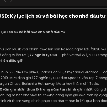
SD: Kỷ lục lịch sử và bài học cho nhà đầu tư
 lục lịch sử và bài học cho nhà đầu tư
hú Elon Musk vừa chính thức lên sàn Nasdaq ngày 12/6/2026 với
á công ty lên tới
1,77 nghìn tỷ USD
— phá vỡ mọi kỷ lục IPO trong 
i lên điều gì?
hơn 555 triệu cổ phiếu, SpaceX đã vượt mặt Saudi Aramco — cái
2019. Mức định giá 1,77 nghìn tỷ USD đưa SpaceX vào top 7 côn
organ Chase, Berkshire Hathaway, Meta hay thậm chí Tesla.
 vẫn ghi nhận thua lỗ trong năm tài chính gần nhất
, đồng t
chứng rõ nét cho việc thị trường đang định giá dựa trên kỳ vọng
tarlink và tham vọng chinh phục sao Hỏa — hơn là kết quả kinh doa