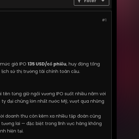
Filter
#1
 mức giá IPO
135 USD/cổ phiếu
, huy động tổng
lịch sử thị trường tài chính toàn cầu.
 tên từng giữ ngôi vương IPO suốt nhiều năm với
g ty đại chúng lớn nhất nước Mỹ, vượt qua những
hời doanh thu còn kém xa nhiều tập đoàn cùng
 tương lai — đặc biệt trong lĩnh vực hàng không
nh hiện tại.