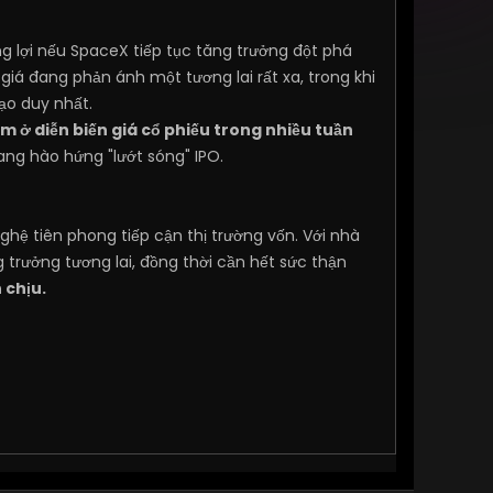
g lợi nếu SpaceX tiếp tục tăng trưởng đột phá
giá đang phản ánh một tương lai rất xa, trong khi
ạo duy nhất.
ằm ở diễn biến giá cổ phiếu trong nhiều tuần
ang hào hứng "lướt sóng" IPO.
hệ tiên phong tiếp cận thị trường vốn. Với nhà
g trưởng tương lai, đồng thời cần hết sức thận
 chịu.