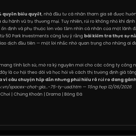
 quyền biểu quyết
, nhà đầu tư cá nhân tham gia sẽ được hưởn
du hành vũ trụ thương mại. Tuy nhiên, rủi ro không nhỏ khi định 
 ổn định và phụ thuộc lớn vào tầm nhìn cá nhân của một lãnh đ
ừ 50 Park Investments cũng lưu ý rằng
bài kiểm tra thực sự n
giao dịch đầu tiên — một lời nhắc nhở quan trọng cho những ai đ
 mang tính lịch sử, mở ra kỷ nguyên mới cho các công ty công ng
ây là cơ hội theo dõi và học hỏi về cách thị trường định giá tăn
 vì câu chuyện hấp dẫn nhưng phải hiểu rõ rủi ro đang gánh
.vn/spacex-chot-gia...-75-ty-usd.htm
— Tổng hợp 12/06/2026
 Chơi
|
Chứng Khoán
|
Drama
|
Bóng Đá