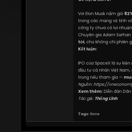
Với Elon Musk nắm giữ
82%
trong các mảng vệ tinh và 
công ty chưa có lợi nhuận
Chuyên gia Adam Sarhan t
tới
, chứ không chỉ phiên 
Kết luận:
IPO của SpaceX là sự kiện
đầu tư cá nhân Việt Nam, đ
trọng nếu tham gia —
mua
Nguồn:
https://vneconomy
Xem thêm:
Diễn đàn Dân
Tác giả:
Thống Lĩnh
Tags:
None