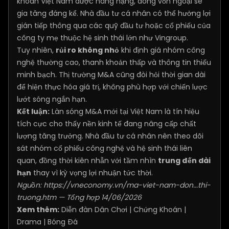
khoán Việt Nam được nâng hạng, dòng vốn ngoại sẽ
gia tăng đáng kể. Nhà đầu tư cá nhân có thể hưởng lợi
gián tiếp thông qua các quỹ đầu tư hoặc cổ phiếu của
công ty mẹ thuộc hệ sinh thái lớn như Vingroup.
Tuy nhiên,
rủi ro không nhỏ
khi định giá nhóm công
nghệ thường cao, thanh khoản thấp và thông tin thiếu
minh bạch. Thị trường M&A cũng đòi hỏi thời gian dài
để hiện thực hóa giá trị, không phù hợp với chiến lược
lướt sóng ngắn hạn.
Kết luận:
Làn sóng M&A mới tại Việt Nam là tín hiệu
tích cực cho thấy nền kinh tế đang nâng cấp chất
lượng tăng trưởng. Nhà đầu tư cá nhân nên theo dõi
sát nhóm cổ phiếu công nghệ và hệ sinh thái liên
quan, đồng thời kiên nhẫn với tầm nhìn
trung đến dài
hạn
thay vì kỳ vọng lợi nhuận tức thời.
Nguồn:
https://vneconomy.vn/ma-viet-nam-don...thi-
truong.htm
— Tổng hợp 14/06/2026
Xem thêm:
Diễn đàn Dân Chơi
|
Chứng Khoán
|
Drama
|
Bóng Đá