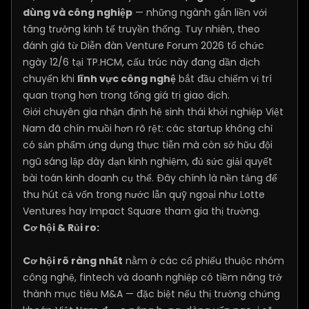
dùng và công nghiệp
— những ngành gắn liền với
tăng trưởng kinh tế truyền thống. Tuy nhiên, theo
đánh giá từ Diễn đàn Venture Forum 2026 tổ chức
ngày 12/6 tại TP.HCM, cấu trúc này đang dần dịch
chuyển khi
lĩnh vực công nghệ
bắt đầu chiếm vị trí
quan trọng hơn trong tổng giá trị giao dịch.
Giới chuyên gia nhận định hệ sinh thái khởi nghiệp Việt
Nam đã chín muồi hơn rõ rệt: các startup không chỉ
có sản phẩm ứng dụng thực tiễn mà còn sở hữu đội
ngũ sáng lập dày dạn kinh nghiệm, đủ sức giải quyết
bài toán kinh doanh cụ thể. Đây chính là nền tảng để
thu hút cả vốn trong nước lẫn quỹ ngoại như Lotte
Ventures hay Impact Square tham gia thị trường.
Cơ hội & Rủi ro:
Cơ hội rõ ràng nhất
nằm ở các cổ phiếu thuộc nhóm
công nghệ, fintech và doanh nghiệp có tiềm năng trở
thành mục tiêu M&A — đặc biệt nếu thị trường chứng