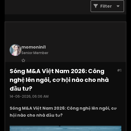
Filter
momonini1
Senior Member
Join Date:
Apr 2026
Sóng M&A Việt Nam 2026: Công
#1
Posts:
5399
nghệ lên ngôi, cơ hội nào cho nhà
đầu tư?
14-06-2026, 06:06 AM
Sóng M&A Việt Nam 2026: Công nghệ lên ngôi, cơ
hội nào cho nhà đầu tư?