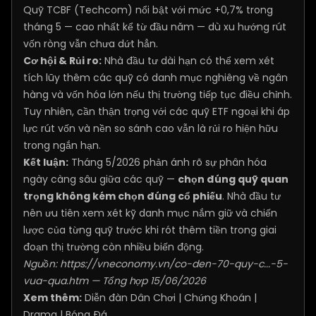
Quỹ TCBF (Techcom) nổi bật với mức +0,7% trong
tháng 5 — cao nhất kể từ đầu năm — dù xu hướng rút
vốn ròng vẫn chưa dứt hẳn.
Cơ hội & Rủi ro:
Nhà đầu tư dài hạn có thể xem xét
tích lũy thêm các quỹ có danh mục nghiêng về ngân
hàng và vốn hóa lớn nếu thị trường tiếp tục điều chỉnh.
Tuy nhiên, cần thận trọng với các quỹ ETF ngoại khi áp
lực rút vốn và nền so sánh cao vẫn là rủi ro hiện hữu
trong ngắn hạn.
Kết luận:
Tháng 5/2026 phản ánh rõ sự phân hóa
ngày càng sâu giữa các quỹ —
chọn đúng quỹ quan
trọng không kém chọn đúng cổ phiếu
. Nhà đầu tư
nên ưu tiên xem xét kỹ danh mục nắm giữ và chiến
lược của từng quỹ trước khi rót thêm tiền trong giai
đoạn thị trường còn nhiều biến động.
Nguồn:
https://vneconomy.vn/co-den-70-quy-c...-5-
vua-qua.htm
— Tổng hợp 15/06/2026
Xem thêm:
Diễn đàn Dân Chơi
|
Chứng Khoán
|
Drama
|
Bóng Đá