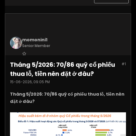
momonini1
Senior Member
Join Date:
Apr 2026
Tháng 5/2026: 70/86 quỹ cổ phiếu
#1
Posts:
5399
thua lỗ, tiền nên đặt ở đâu?
15-06-2026, 09:05 PM
Tháng 5/2026: 70/86 quỹ cổ phiếu thua lỗ, tiền nên
đặt ở đâu?