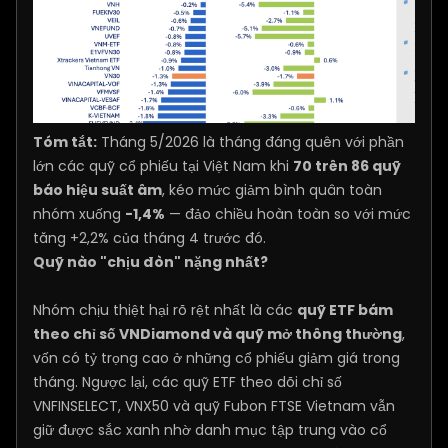
Tóm tắt:
Tháng 5/2026 là tháng đáng quên với phần
lớn các quỹ cổ phiếu tại Việt Nam khi
70 trên 86 quỹ
báo hiệu suất âm
, kéo mức giảm bình quân toàn
nhóm xuống
-1,4%
— đảo chiều hoàn toàn so với mức
tăng +2,2% của tháng 4 trước đó.
Quỹ nào "chịu đòn" nặng nhất?
Nhóm chịu thiệt hại rõ rệt nhất là các
quỹ ETF bám
theo chỉ số VNDiamond và quỹ mở thông thường
,
vốn có tỷ trọng cao ở những cổ phiếu giảm giá trong
tháng. Ngược lại, các quỹ ETF theo dõi chỉ số
VNFINSELECT, VNX50 và quỹ Fubon FTSE Vietnam vẫn
giữ được sắc xanh nhờ danh mục tập trung vào cổ