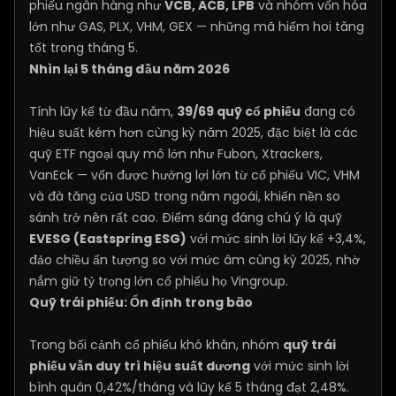
phiếu ngân hàng như
VCB, ACB, LPB
và nhóm vốn hóa
lớn như GAS, PLX, VHM, GEX — những mã hiếm hoi tăng
tốt trong tháng 5.
Nhìn lại 5 tháng đầu năm 2026
Tính lũy kế từ đầu năm,
39/69 quỹ cổ phiếu
đang có
hiệu suất kém hơn cùng kỳ năm 2025, đặc biệt là các
quỹ ETF ngoại quy mô lớn như Fubon, Xtrackers,
VanEck — vốn được hưởng lợi lớn từ cổ phiếu VIC, VHM
và đà tăng của USD trong năm ngoái, khiến nền so
sánh trở nên rất cao. Điểm sáng đáng chú ý là quỹ
EVESG (Eastspring ESG)
với mức sinh lời lũy kế +3,4%,
đảo chiều ấn tượng so với mức âm cùng kỳ 2025, nhờ
nắm giữ tỷ trọng lớn cổ phiếu họ Vingroup.
Quỹ trái phiếu: Ổn định trong bão
Trong bối cảnh cổ phiếu khó khăn, nhóm
quỹ trái
phiếu vẫn duy trì hiệu suất dương
với mức sinh lời
bình quân 0,42%/tháng và lũy kế 5 tháng đạt 2,48%.