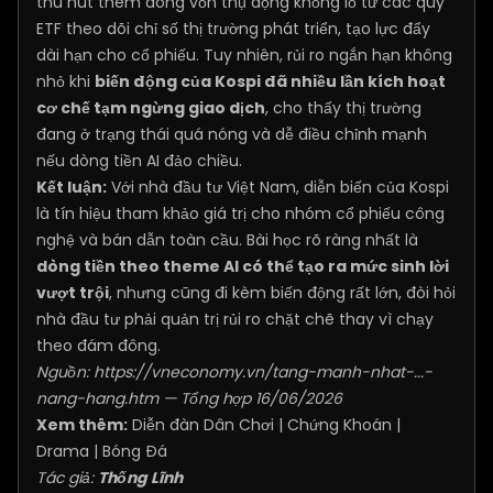
thu hút thêm dòng vốn thụ động khổng lồ từ các quỹ
ETF theo dõi chỉ số thị trường phát triển, tạo lực đẩy
dài hạn cho cổ phiếu. Tuy nhiên, rủi ro ngắn hạn không
nhỏ khi
biến động của Kospi đã nhiều lần kích hoạt
cơ chế tạm ngừng giao dịch
, cho thấy thị trường
đang ở trạng thái quá nóng và dễ điều chỉnh mạnh
nếu dòng tiền AI đảo chiều.
Kết luận:
Với nhà đầu tư Việt Nam, diễn biến của Kospi
là tín hiệu tham khảo giá trị cho nhóm cổ phiếu công
nghệ và bán dẫn toàn cầu. Bài học rõ ràng nhất là
dòng tiền theo theme AI có thể tạo ra mức sinh lời
vượt trội
, nhưng cũng đi kèm biến động rất lớn, đòi hỏi
nhà đầu tư phải quản trị rủi ro chặt chẽ thay vì chạy
theo đám đông.
Nguồn:
https://vneconomy.vn/tang-manh-nhat-...-
nang-hang.htm
— Tổng hợp 16/06/2026
Xem thêm:
Diễn đàn Dân Chơi
|
Chứng Khoán
|
Drama
|
Bóng Đá
Tác giả:
Thống Lĩnh