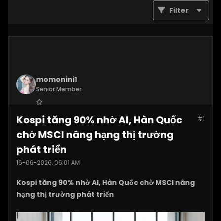
Filter
momonini1
Senior Member
Join Date:
Apr 2026
Kospi tăng 90% nhờ AI, Hàn Quốc
#1
Posts:
5399
chờ MSCI nâng hạng thị trường
phát triển
16-06-2026, 06:01 AM
Kospi tăng 90% nhờ AI, Hàn Quốc chờ MSCI nâng
hạng thị trường phát triển