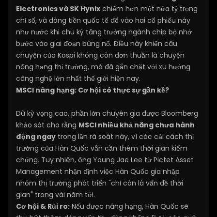
Electronics và SK Hynix
chiếm hơn một nửa tỷ trọng
chỉ số, và dòng tiền quốc tế đổ vào hai cổ phiếu này
như nước khi chu kỳ tăng trưởng ngành chip bộ nhớ
bước vào giai đoạn bùng nổ. Điều này khiến câu
chuyện của Kospi không còn đơn thuần là chuyện
nâng hạng thị trường, mà đã gắn chặt với xu hướng
công nghệ lớn nhất thế giới hiện nay.
MSCI nâng hạng: Cơ hội có thực sự gần kề?
Dù kỳ vọng cao, phần lớn chuyên gia được Bloomberg
khảo sát cho rằng
MSCI nhiều khả năng chưa hành
động ngay
trong lần rà soát này, vì các cải cách thị
trường của Hàn Quốc vẫn cần thêm thời gian kiểm
chứng. Tuy nhiên, ông Young Jae Lee từ Pictet Asset
Management nhận định việc Hàn Quốc gia nhập
nhóm thị trường phát triển "chỉ còn là vấn đề thời
gian" trong vài năm tới.
Cơ hội & Rủi ro:
Nếu được nâng hạng, Hàn Quốc sẽ