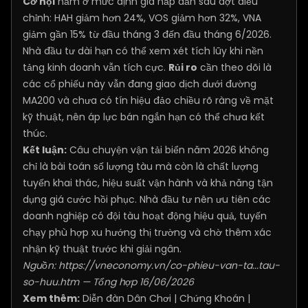
Cơ hội
nằm ở mức định giá hấp dẫn sau đợt điều
chỉnh: HAH giảm hơn 24%, VOS giảm hơn 32%, VNA
giảm gần 15% từ đầu tháng 3 đến đầu tháng 6/2026.
Nhà đầu tư dài hạn có thể xem xét tích lũy khi nền
tảng kinh doanh vẫn tích cực.
Rủi ro
cần theo dõi là
các cổ phiếu này vẫn đang giao dịch dưới đường
MA200 và chưa có tín hiệu đảo chiều rõ ràng về mặt
kỹ thuật, nên áp lực bán ngắn hạn có thể chưa kết
thúc.
Kết luận:
Câu chuyện vận tải biển năm 2026 không
chỉ là bài toán số lượng tàu mà còn là chất lượng
tuyến khai thác, hiệu suất vận hành và khả năng tận
dụng giá cước hồi phục. Nhà đầu tư nên ưu tiên các
doanh nghiệp có đội tàu hoạt động hiệu quả, tuyến
chạy phù hợp xu hướng thị trường và chờ thêm xác
nhận kỹ thuật trước khi giải ngân.
Nguồn:
https://vneconomy.vn/co-phieu-van-ta...tau-
so-huu.htm
— Tổng hợp 16/06/2026
Xem thêm:
Diễn đàn Dân Chơi
|
Chứng Khoán
|