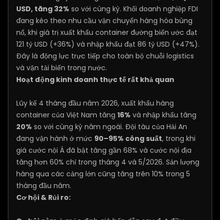
USD, tăng 32%
so với cùng kỳ. Khối doanh nghiệp FDI
đang kéo theo nhu cầu vận chuyển hàng hóa bùng
nổ, khi giá trị xuất khẩu container đường biển ước đạt
121 tỷ USD (+36%) và nhập khẩu đạt 86 tỷ USD (+47%).
Đây là động lực trực tiếp cho toàn bộ chuỗi logistics
và vận tải biển trong nước.
Hoạt động kinh doanh thực tế rất khả quan
Lũy kế 4 tháng đầu năm 2026, xuất khẩu hàng
container của Việt Nam tăng
16%
và nhập khẩu tăng
20%
so với cùng kỳ năm ngoái. Đội tàu của Hải An
đang vận hành ở mức
90–95% công suất
, trong khi
giá cước nội Á đã bật tăng gần 68% và cước nội địa
tăng hơn 60% chỉ trong tháng 4 và 5/2026. Sản lượng
hàng qua các cảng lớn cũng tăng trên 10% trong 5
tháng đầu năm.
Cơ hội & Rủi ro: