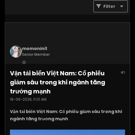
Filter
momonini1
Senior Member
Join Date:
Apr 2026
Vận tải biển Việt Nam: Cổ phiếu
#1
Posts:
5399
giảm sâu trong khi ngành tăng
trưởng mạnh
16-06-2026, 11:01 AM
Vận tải biển Việt Nam: Cổ phiếu giảm sâu trong khi
ngành tăng trưởng mạnh