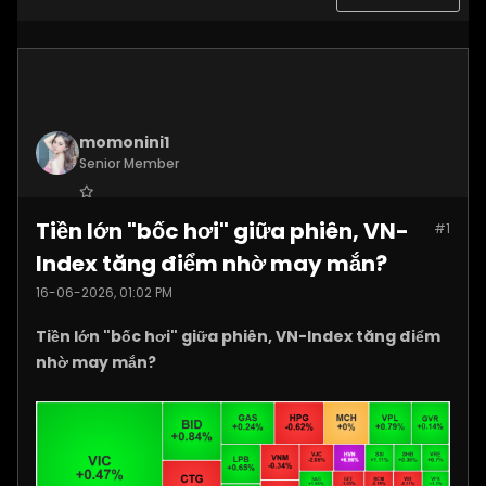
momonini1
Senior Member
Join Date:
Apr 2026
Tiền lớn "bốc hơi" giữa phiên, VN-
#1
Posts:
5399
Index tăng điểm nhờ may mắn?
16-06-2026, 01:02 PM
Tiền lớn "bốc hơi" giữa phiên, VN-Index tăng điểm
nhờ may mắn?