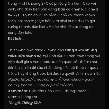
trọng — chỉ khoảng 27% cổ phiếu giảm hơn 1% so với
đỉnh, cho thấy bên bán đang
bán có chọn lọc, chưa
xả ồ ạt
. Tuy nhiên, rủi ro nằm ở chỗ khi thanh khoản
thấp, chỉ cần một lực bán vừa phải cũng đủ kéo giá
xuống nhanh, đặc biệt với các nhà đầu tư đang sử
dụng đòn bẩy.
Kết luận:
Thị trường hiện đang ở trạng thái
tăng điểm nhưng
thiếu sức mạnh nội tại
. Nhà đầu tư nên thận trọng với
việc đuổi giá ở vùng cao, ưu tiên quan sát thêm một
đến hai phiên để xác nhận dòng tiền có thực sự quay
trở lại hay không trước khi đưa ra quyết định mua mới.
Nguồn:
https://vneconomy.vn/thanh-khoan-gia...-
chung-lai.htm
— Tổng hợp 16/06/2026
Xem thêm:
Diễn đàn Dân Chơi
|
Chứng Khoán
|
Drama
|
Bóng Đá
Tác giả:
Thống Lĩnh