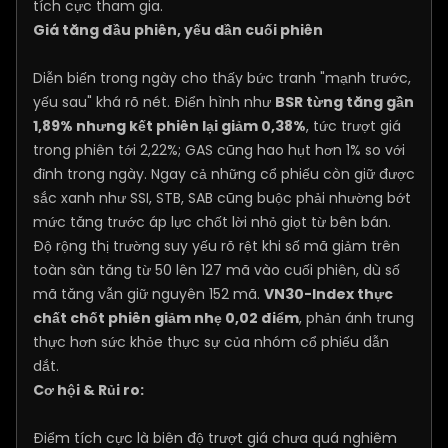
tích cực tham gia.
Giá tăng đầu phiên, yếu dần cuối phiên
Diễn biến trong ngày cho thấy bức tranh "mạnh trước,
yếu sau" khá rõ nét. Điển hình như
BSR từng tăng gần
1,89% nhưng kết phiên lại giảm 0,38%
, tức trượt giá
trong phiên tới 2,22%; GAS cũng hao hụt hơn 1% so với
đỉnh trong ngày. Ngay cả những cổ phiếu còn giữ được
sắc xanh như SSI, STB, SAB cũng buộc phải nhường bớt
mức tăng trước áp lực chốt lời nhỏ giọt từ bên bán.
Độ rộng thị trường suy yếu rõ rệt khi số mã giảm trên
toàn sàn tăng từ 50 lên 127 mã vào cuối phiên, dù số
mã tăng vẫn giữ nguyên 152 mã.
VN30-Index thực
chất chốt phiên giảm nhẹ 0,02 điểm
, phản ánh trung
thực hơn sức khỏe thực sự của nhóm cổ phiếu dẫn
dắt.
Cơ hội & Rủi ro:
Điểm tích cực là biên độ trượt giá chưa quá nghiêm