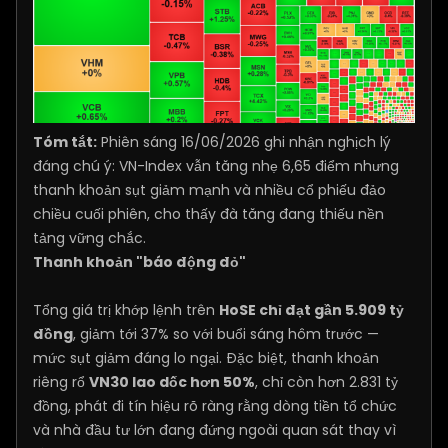
Tóm tắt:
Phiên sáng 16/06/2026 ghi nhận nghịch lý
đáng chú ý: VN-Index vẫn tăng nhẹ 6,65 điểm nhưng
thanh khoản sụt giảm mạnh và nhiều cổ phiếu đảo
chiều cuối phiên, cho thấy đà tăng đang thiếu nền
tảng vững chắc.
Thanh khoản "báo động đỏ"
Tổng giá trị khớp lệnh trên
HoSE chỉ đạt gần 5.909 tỷ
đồng
, giảm tới 37% so với buổi sáng hôm trước —
mức sụt giảm đáng lo ngại. Đặc biệt, thanh khoản
riêng rổ
VN30 lao dốc hơn 50%
, chỉ còn hơn 2.831 tỷ
đồng, phát đi tín hiệu rõ ràng rằng dòng tiền tổ chức
và nhà đầu tư lớn đang đứng ngoài quan sát thay vì