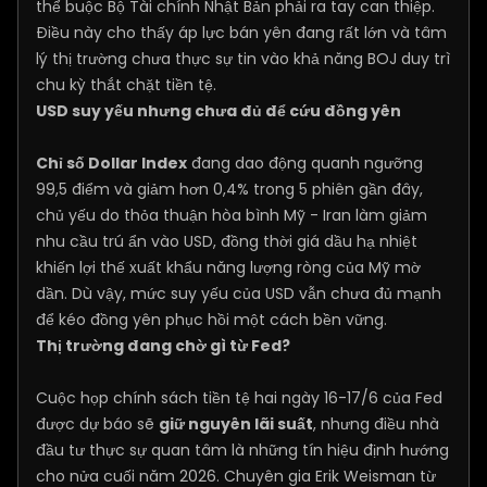
thể buộc Bộ Tài chính Nhật Bản phải ra tay can thiệp.
Điều này cho thấy áp lực bán yên đang rất lớn và tâm
lý thị trường chưa thực sự tin vào khả năng BOJ duy trì
chu kỳ thắt chặt tiền tệ.
USD suy yếu nhưng chưa đủ để cứu đồng yên
Chỉ số Dollar Index
đang dao động quanh ngưỡng
99,5 điểm và giảm hơn 0,4% trong 5 phiên gần đây,
chủ yếu do thỏa thuận hòa bình Mỹ - Iran làm giảm
nhu cầu trú ẩn vào USD, đồng thời giá dầu hạ nhiệt
khiến lợi thế xuất khẩu năng lượng ròng của Mỹ mờ
dần. Dù vậy, mức suy yếu của USD vẫn chưa đủ mạnh
để kéo đồng yên phục hồi một cách bền vững.
Thị trường đang chờ gì từ Fed?
Cuộc họp chính sách tiền tệ hai ngày 16-17/6 của Fed
được dự báo sẽ
giữ nguyên lãi suất
, nhưng điều nhà
đầu tư thực sự quan tâm là những tín hiệu định hướng
cho nửa cuối năm 2026. Chuyên gia Erik Weisman từ