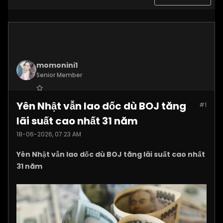
momonini1
Senior Member
Join Date:
Apr 2026
Yên Nhật vẫn lao dốc dù BOJ tăng
#1
Posts:
5399
lãi suất cao nhất 31 năm
18-06-2026, 07:23 AM
Yên Nhật vẫn lao dốc dù BOJ tăng lãi suất cao nhất
31 năm