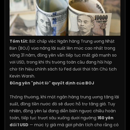
Tóm tắt:
Bất chấp việc Ngân hàng Trung ương Nhật
Bản (BOJ) vừa nâng lãi suất lên mức cao nhất trong
vòng 31 năm, đồng yên vẫn tiếp tục mất giá mạnh so
với USD, trong khi thị trường toàn cầu đang hồi hộp
chờ tín hiệu chính sách từ Fed dưới thời tân Chủ tịch
Kevin Warsh.
Đồng yên "phớt lờ" quyết định của BOJ
Thông thường, khi một ngân hàng trung ương tăng lãi
suất, đồng tiền nước đó sẽ được hỗ trợ tăng giá. Tuy
nhiên, đồng yên lại đang diễn biến ngược chiều hoàn
toàn, tiếp tục trượt sâu xuống dưới ngưỡng
160 yên
đổi 1 USD
— mức tỷ giá mà giới phân tích cho rằng có