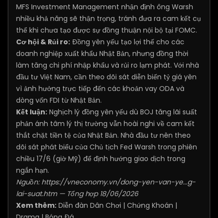
MFS Investment Management nhận định ông Warsh
nhiều khả năng sẽ thận trọng, tránh đưa ra cam kết cụ
thể khi chưa tạo được sự đồng thuận nội bộ tại FOMC.
Cơ hội & Rủi ro:
Đồng yên yếu tạo lợi thế cho các
doanh nghiệp xuất khẩu Nhật Bản, nhưng đồng thời
làm tăng chi phí nhập khẩu và rủi ro lạm phát. Với nhà
đầu tư Việt Nam, cần theo dõi sát diễn biến tỷ giá yên
vì ảnh hưởng trực tiếp đến các khoản vay ODA và
dòng vốn FDI từ Nhật Bản.
Kết luận:
Nghịch lý đồng yên yếu dù BOJ tăng lãi suất
phản ánh tâm lý thị trường vẫn hoài nghi về cam kết
thắt chặt tiền tệ của Nhật Bản. Nhà đầu tư nên theo
dõi sát phát biểu của Chủ tịch Fed Warsh trong phiên
chiều 17/6 (giờ Mỹ) để định hướng giao dịch trong
ngắn hạn.
Nguồn:
https://vneconomy.vn/dong-yen-van-ye...g-
lai-suat.htm
— Tổng hợp 18/06/2026
Xem thêm:
Diễn đàn Dân Chơi
|
Chứng Khoán
|
Drama
|
Bóng Đá