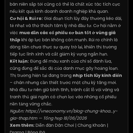
bán niên sắp tới cũng có thể là chất xúc tác tích cực
nếu kết quả kinh doanh doanh nghiệp khả quan.
Cơ hội & Rủi ro:
Giai đoạn tích lũy đáy thường kéo dài,
tẻ nhạt và thử thách tâm lý nhà đầu tư. Cơ hội nằm ở
việc
mua dần các cổ phiếu cơ bản tốt ở vùng giá
thấp
khi áp lực bán không còn mạnh. Rủi ro chính là
dòng tiền chưa thực sự quay trở lại, khiến thị trường
tiếp tục lình xình và cắt giảm kỳ vọng ngắn hạn.
Kết luận:
Đừng để màu xanh của chỉ số đánh lừa,
cũng đừng để sắc đỏ của danh mục gây hoảng loạn.
Thị trường hiện tại đang trong
nhịp tích lũy kinh điển
– chán nhưng cần thiết trước một chu kỳ tăng mới.
Nhà đầu tư nên giữ bình tĩnh, tránh cắt lỗ vội vàng và
tranh thủ giải ngân có chọn lọc vào những cổ phiếu
nền tảng vững chắc.
Nguồn:
https://vneconomy.vn/blog-chung-khoa...y-
gia-thap.htm
— Tổng hợp 18/06/2026
Xem thêm:
Diễn đàn Dân Chơi
|
Chứng Khoán
|
Drama
|
Bóng Đá