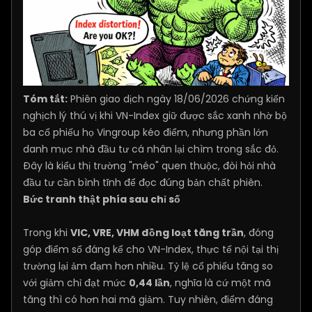
Tóm tắt:
Phiên giao dịch ngày 18/06/2026 chứng kiến
nghịch lý thú vị khi VN-Index giữ được sắc xanh nhờ bộ
ba cổ phiếu họ Vingroup kéo điểm, nhưng phần lớn
danh mục nhà đầu tư cá nhân lại chìm trong sắc đỏ.
Đây là kiểu thị trường "méo" quen thuộc, đòi hỏi nhà
đầu tư cần bình tĩnh để đọc đúng bản chất phiên.
Bức tranh thật phía sau chỉ số
Trong khi
VIC, VRE, VHM đồng loạt tăng trần
, đóng
góp điểm số đáng kể cho VN-Index, thực tế nội tại thị
trường lại ảm đạm hơn nhiều. Tỷ lệ cổ phiếu tăng so
với giảm chỉ đạt mức
0,44 lần
, nghĩa là cứ một mã
tăng thì có hơn hai mã giảm. Tuy nhiên, điểm đáng