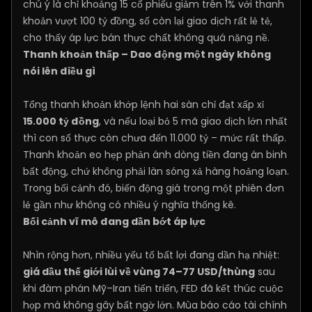
chú ý là chỉ khoảng 15 cổ phiếu giảm trên 1% với thanh
khoản vượt 100 tỷ đồng, số còn lại giao dịch rất lẻ tẻ,
cho thấy áp lực bán thực chất không quá nặng nề.
Thanh khoản thấp – Dao động một ngày không
nói lên điều gì
Tổng thanh khoản khớp lệnh hai sàn chỉ đạt xấp xỉ
15.000 tỷ đồng
, và nếu loại bỏ 5 mã giao dịch lớn nhất
thì con số thực còn chưa đến 11.000 tỷ – mức rất thấp.
Thanh khoản eo hẹp phản ánh dòng tiền đang án binh
bất động, chứ không phải làn sóng xả hàng hoảng loạn.
Trong bối cảnh đó, biến động giá trong một phiên đơn
lẻ gần như không có nhiều ý nghĩa thống kê.
Bối cảnh vĩ mô đang dần bớt áp lực
Nhìn rộng hơn, nhiều yếu tố bất lợi đang dần hạ nhiệt:
giá dầu thế giới lùi về vùng 74–77 USD/thùng
sau
khi đàm phán Mỹ–Iran tiến triển, FED đã kết thúc cuộc
họp mà không gây bất ngờ lớn. Mùa báo cáo tài chính