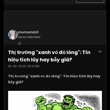
momonini1
Senior Member
Join Date:
Apr 2026
Thị trường "xanh vỏ đỏ lòng": Tín
#1
Posts:
5399
hiệu tích lũy hay bẫy giá?
18-06-2026, 09:01 PM
Thị trường "xanh vỏ đỏ lòng": Tín hiệu tích lũy hay
bẫy giá?