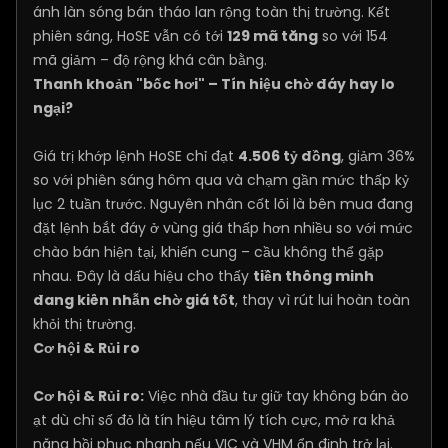
ánh làn sóng bán tháo lan rộng toàn thị trường. Kết
phiên sáng, HoSE vẫn có tới
129 mã tăng
so với 154
mã giảm – độ rộng khá cân bằng.
Thanh khoản "bốc hơi" – Tín hiệu chờ đáy hay lo
ngại?
Giá trị khớp lệnh HoSE chỉ đạt
4.506 tỷ đồng
, giảm 36%
so với phiên sáng hôm qua và chạm gần mức thấp kỷ
lục 2 tuần trước. Nguyên nhân cốt lõi là bên mua đang
đặt lệnh bắt đáy ở vùng giá thấp hơn nhiều so với mức
chào bán hiện tại, khiến cung – cầu không thể gặp
nhau. Đây là dấu hiệu cho thấy
tiền thông minh
đang kiên nhẫn chờ giá tốt
, thay vì rút lui hoàn toàn
khỏi thị trường.
Cơ hội & Rủi ro
Cơ hội & Rủi ro:
Việc nhà đầu tư giữ tay không bán ào
ạt dù chỉ số đỏ là tín hiệu tâm lý tích cực, mở ra khả
năng hồi phục nhanh nếu VIC và VHM ổn định trở lại.