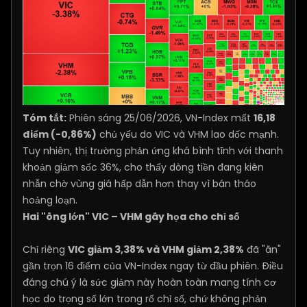
Tóm tắt:
Phiên sáng 25/06/2026, VN-Index mất
16,18
điểm (-0,86%)
chủ yếu do VIC và VHM lao dốc mạnh.
Tuy nhiên, thị trường phản ứng khá bình tĩnh với thanh
khoản giảm sốc 36%, cho thấy dòng tiền đang kiên
nhẫn chờ vùng giá hấp dẫn hơn thay vì bán tháo
hoảng loạn.
Hai "ông lớn" VIC – VHM gây họa cho chỉ số
Chỉ riêng
VIC giảm 3,38% và VHM giảm 2,38%
đã "ăn"
gần trọn 16 điểm của VN-Index ngay từ đầu phiên. Điều
đáng chú ý là sức giảm này hoàn toàn mang tính cơ
học do trọng số lớn trong rổ chỉ số, chứ không phản