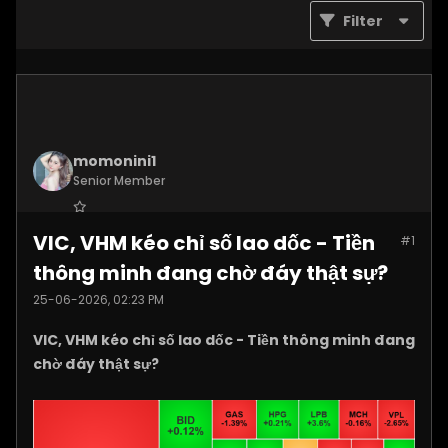
Filter
momonini1
Senior Member
Join Date:
Apr 2026
VIC, VHM kéo chỉ số lao dốc - Tiền
#1
Posts:
5399
thông minh đang chờ đáy thật sự?
25-06-2026, 02:23 PM
VIC, VHM kéo chỉ số lao dốc - Tiền thông minh đang
chờ đáy thật sự?