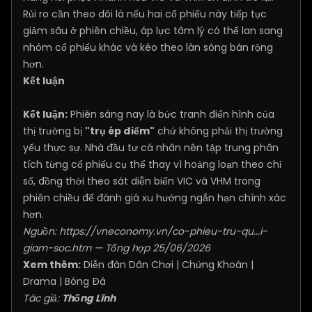
Rủi ro cần theo dõi là nếu hai cổ phiếu này tiếp tục
giảm sâu ở phiên chiều, áp lực tâm lý có thể lan sang
nhóm cổ phiếu khác và kéo theo làn sóng bán rộng
hơn.
Kết luận
Kết luận:
Phiên sáng nay là bức tranh điển hình của
thị trường bị
"trụ ép điểm"
chứ không phải thị trường
yếu thực sự. Nhà đầu tư cá nhân nên tập trung phân
tích từng cổ phiếu cụ thể thay vì hoảng loạn theo chỉ
số, đồng thời theo sát diễn biến VIC và VHM trong
phiên chiều để đánh giá xu hướng ngắn hạn chính xác
hơn.
Nguồn:
https://vneconomy.vn/co-phieu-tru-qu...i-
giam-soc.htm
— Tổng hợp 25/06/2026
Xem thêm:
Diễn đàn Dân Chơi
|
Chứng Khoán
|
Drama
|
Bóng Đá
Tác giả:
Thống Lĩnh