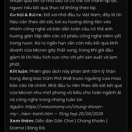
nhuận quá lớn từ nhà đầu tư có thể trở thành áp lực
ngược nếu kết quả thực tế không theo kịp.
Cơ hội & Rủi ro:
Đối với nhà đầu tư Việt Nam, đây là tín
hiệu cần theo dõi sát, bởi xu hướng dòng tiền vào
nhóm công nghệ và bán dẫn toàn cầu có thể ảnh
hưởng gián tiếp đến các cổ phiếu công nghệ niêm yết
trong nước. Rủi ro ngắn hạn vẫn còn nếu kết quả kinh
doanh của Micron gây thất vọng, trong khi giá dầu
giảm là tín hiệu tích cực cho chi phí sản xuất và lạm
phát.
Kết luận:
Phiên giao dịch này phản ánh tâm lý thận
trọng đang bao trùm Phố Wall trước ngưỡng cửa mùa
báo cáo tài chính. Nhà đầu tư nên theo dõi sát kết quả
của Micron như một phong vũ biểu cho toàn ngành AI
và công nghệ trong những tuần tới.
Nguồn:
https://vneconomy.vn/chung-khoan-
my-...hien-tranh.htm
— Tổng hợp 25/06/2026
Xem thêm:
Diễn đàn Dân Chơi
|
Chứng Khoán
|
Drama
|
Bóng Đá