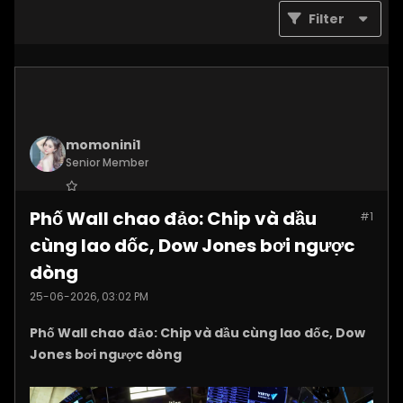
Filter
momonini1
Senior Member
Join Date:
Apr 2026
Phố Wall chao đảo: Chip và dầu
#1
Posts:
5399
cùng lao dốc, Dow Jones bơi ngược
dòng
25-06-2026, 03:02 PM
Phố Wall chao đảo: Chip và dầu cùng lao dốc, Dow
Jones bơi ngược dòng