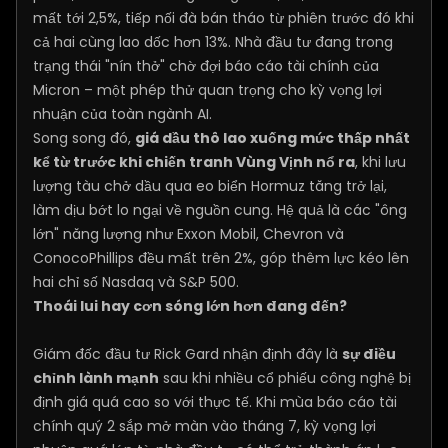
mất tới 2,5%, tiếp nối đà bán tháo từ phiên trước đó khi
cả hai cùng lao dốc hơn 13%. Nhà đầu tư đang trong
trạng thái "nín thở" chờ đợi báo cáo tài chính của
Micron – một phép thử quan trọng cho kỳ vọng lợi
nhuận của toàn ngành AI.
Song song đó,
giá dầu thô lao xuống mức thấp nhất
kể từ trước khi chiến tranh Vùng Vịnh nổ ra
, khi lưu
lượng tàu chở dầu qua eo biển Hormuz tăng trở lại,
làm dịu bớt lo ngại về nguồn cung. Hệ quả là các "ông
lớn" năng lượng như Exxon Mobil, Chevron và
ConocoPhillips đều mất trên 2%, góp thêm lực kéo lên
hai chỉ số Nasdaq và S&P 500.
Thoái lui hay cơn sóng lớn hơn đang đến?
Giám đốc đầu tư Rick Gard nhận định đây là
sự điều
chỉnh lành mạnh
sau khi nhiều cổ phiếu công nghệ bị
định giá quá cao so với thực tế. Khi mùa báo cáo tài
chính quý 2 sắp mở màn vào tháng 7, kỳ vọng lợi