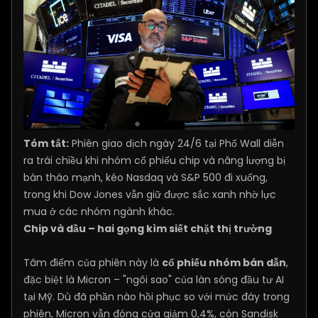
Tóm tắt:
Phiên giao dịch ngày 24/6 tại Phố Wall diễn
ra trái chiều khi nhóm cổ phiếu chip và năng lượng bị
bán tháo mạnh, kéo Nasdaq và S&P 500 đi xuống,
trong khi Dow Jones vẫn giữ được sắc xanh nhờ lực
mua ở các nhóm ngành khác.
Chip và dầu – hai gọng kìm siết chặt thị trường
Tâm điểm của phiên này là
cổ phiếu nhóm bán dẫn
,
đặc biệt là Micron – "ngôi sao" của làn sóng đầu tư AI
tại Mỹ. Dù đã phần nào hồi phục so với mức đáy trong
phiên, Micron vẫn đóng cửa giảm 0,4%, còn Sandisk