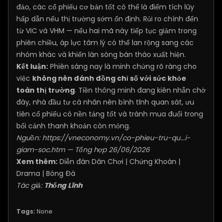
đảo, các cổ phiếu cơ bản tốt có thể là điểm tích lũy
hấp dẫn nếu thị trường sớm ổn định. Rủi ro chính đến
từ VIC và VHM — nếu hai mã này tiếp tục giảm trong
phiên chiều, áp lực tâm lý có thể lan rộng sang các
nhóm khác và khiến làn sóng bán tháo xuất hiện.
Kết luận:
Phiên sáng nay là minh chứng rõ ràng cho
việc
không nên đánh đồng chỉ số với sức khỏe
toàn thị trường
. Tiền thông minh đang kiên nhẫn chờ
đáy, nhà đầu tư cá nhân nên bình tĩnh quan sát, ưu
tiên cổ phiếu có nền tảng tốt và tránh mua đuổi trong
bối cảnh thanh khoản còn mỏng.
Nguồn:
https://vneconomy.vn/co-phieu-tru-qu...i-
giam-soc.htm
— Tổng hợp 26/06/2026
Xem thêm:
Diễn đàn Dân Chơi
|
Chứng Khoán
|
Drama
|
Bóng Đá
Tác giả:
Thống Lĩnh
Tags:
None