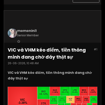
momonini1
Senior Member
Join Date:
Apr 2026
VIC và VHM kéo điểm, tiền thông
#1
Posts:
5399
minh đang chờ đáy thật sự
26-06-2026, 10:48 AM
VIC và VHM kéo điểm, tiền thông minh đang chờ
đáy thật sự