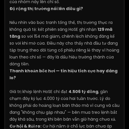
của nhóm này lên chỉ số.
Độ rộng thị trường nói lên điều gì?
Nếu nhìn vào bức tranh tổng thể, thị trường thực ra
không quá tệ: kết phiên sáng HoSE ghi nhận
129 mã
tăng
so với 154 mã giảm, chênh lệch không đáng kể
so với khi mở cửa. Điều này cho thấy nhà đầu tư đang
tập trung theo dõi từng cổ phiếu riêng lẻ thay vì hoảng
loạn theo chỉ số — đây là dấu hiệu trưởng thành của
dòng tiền.
Thanh khoản bốc hơi — tín hiệu tích cực hay đáng
lo?
Giá trị khớp lệnh HoSE chỉ đạt
4.506 tỷ đồng
, gần
chạm đáy kỷ lục 4.000 tỷ của hai tuần trước. Lý do
không phải do hoảng loạn bán tháo mà vì cung và cầu
đang "không chịu gặp nhau" — bên mua treo lệnh bắt
đáy khá sâu, trong khi bên bán vẫn giữ hàng chưa xả.
Cơ hội & Rủi ro:
Cơ hội nằm ở chỗ lực bán chưa áp