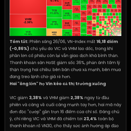
Tóm tắt:
Phiên sáng 26/06, VN-Index mất
16,18 điểm
(-0,86%)
chủ yếu do VIC và VHM lao dốc, trong khi
phần lớn cổ phiếu còn lại vẫn giao dịch khá bình thản.
Thanh khoản sàn HoSE giảm sốc 36%, phản ánh tâm lý
thận trọng hai chiều: bên bán chưa xả mạnh, bên mua
đang treo lệnh chờ giá rẻ hơn.
Hai "ông lớn" họ Vin kéo cả thị trường xuống
VIC giảm
3,38%
và VHM giảm
2,38%
ngay từ đầu
phiên và càng về cuối càng mạnh tay hơn, hai mã này
đơn độc "cướp" gần trọn 16 điểm của chỉ số. Đáng chú
ý, chỉ riêng VIC và VHM đã chiếm tới
23,4%
toàn bộ
thanh khoản rổ VN30, cho thấy sức ảnh hưởng áp đảo