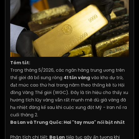
Tóm tắt:
Trong tháng 5/2026, các ngân hàng trung ương trên
thế giới đã bổ sung ròng
41 tấn vàng
vào kho dự trữ,
đạt mức cao thứ hai trong năm theo thống kê từ Hội
đồng Vàng Thế giới (WGC). Đây là tín hiệu cho thấy xu
hướng tích lũy vàng vẫn rất mạnh mẽ dù giá vàng đã
hạ nhiệt đáng kể sau khi cuộc xung đột Mỹ - Iran nổ ra
cuối tháng 2.
Ba Lan và Trung Quốc: Hai "tay mua" nổi bật nhất
Phân tích chi tiết:
Ba Lan
tiếp tục gây ấn tượng khi