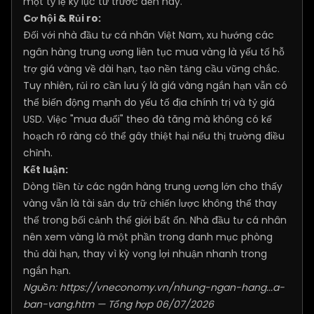
một tỷ lệ kỷ lục từ trước đến nay.
Cơ hội & Rủi ro:
Đối với nhà đầu tư cá nhân Việt Nam, xu hướng các
ngân hàng trung ương liên tục mua vàng là yếu tố hỗ
trợ giá vàng về dài hạn, tạo nền tảng cầu vững chắc.
Tuy nhiên, rủi ro cần lưu ý là giá vàng ngắn hạn vẫn có
thể biến động mạnh do yếu tố địa chính trị và tỷ giá
USD. Việc "mua đuổi" theo đà tăng mà không có kế
hoạch rõ ràng có thể gây thiệt hại nếu thị trường điều
chỉnh.
Kết luận:
Dòng tiền từ các ngân hàng trung ương lớn cho thấy
vàng vẫn là tài sản dự trữ chiến lược không thể thay
thế trong bối cảnh thế giới bất ổn. Nhà đầu tư cá nhân
nên xem vàng là một phần trong danh mục phòng
thủ dài hạn, thay vì kỳ vọng lợi nhuận nhanh trong
ngắn hạn.
Nguồn:
https://vneconomy.vn/nhung-ngan-hang...a-
ban-vang.htm
— Tổng hợp 06/07/2026