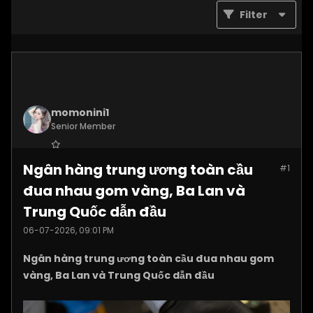
Filter
momonini1
Senior Member
Join Date:
Apr 2026
Ngân hàng trung ương toàn cầu
#1
Posts:
5408
đua nhau gom vàng, Ba Lan và
Trung Quốc dẫn đầu
06-07-2026, 09:01 PM
Ngân hàng trung ương toàn cầu đua nhau gom
vàng, Ba Lan và Trung Quốc dẫn đầu