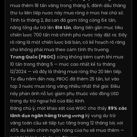
mua thêm 18 tấn vàng trong tháng 5, đánh dấu tháng
thứ tư liên tiếp nước này mua ròng ở mức hai chữ số.
Tính từ tháng 2, Ba Lan đã gom tổng cộng 64 tấn,
nâng tổng dự trữ lên
614 tấn
, đang tiến gần mục tiêu
chiến lược 700 tấn mà chính phủ nước này đặt ra. Đây
rõ ràng là một chiến lược bài bản, có kế hoạch rõ ràng
chứ không phải mua theo cảm tính thị trường.
Trung Quốc (PBOC)
cũng không kém cạnh khi mua
10 tấn trong tháng 5 — mức cao nhất kể từ tháng
12/2024 — và đây là tháng mua ròng thứ 20 liên tiếp.
Từ đầu năm đến nay, PBOC đã thêm 25 tấn, lọt vào
top 3 nước mua ròng vàng nhiều nhất thế giới. Điều
này phản ánh nỗ lực giảm phụ thuộc vào đồng USD
trong dự trữ ngoại hối của Bắc Kinh.
Đáng chú ý, một khảo sát của WGC cho thấy
89% các
lãnh đạo ngân hàng trung ương
kỳ vọng dự trữ
vàng toàn cầu sẽ tiếp tục tăng trong 12 tháng tới, với
45% dự kiến chính ngân hàng của họ sẽ mua thêm —