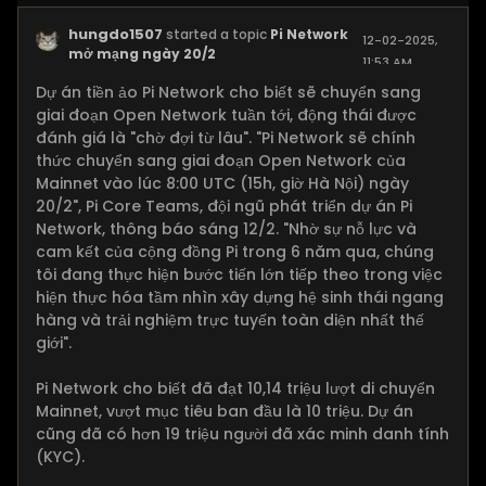
hungdo1507
started a topic
Pi Network
12-02-2025,
mở mạng ngày 20/2
11:53 AM
Dự án tiền ảo Pi Network cho biết sẽ chuyển sang
giai đoạn Open Network tuần tới, động thái được
đánh giá là "chờ đợi từ lâu". "Pi Network sẽ chính
thức chuyển sang giai đoạn Open Network của
Mainnet vào lúc 8:00 UTC (15h, giờ Hà Nội) ngày
20/2", Pi Core Teams, đội ngũ phát triển dự án Pi
Network, thông báo sáng 12/2. "Nhờ sự nỗ lực và
cam kết của cộng đồng Pi trong 6 năm qua, chúng
tôi đang thực hiện bước tiến lớn tiếp theo trong việc
hiện thực hóa tầm nhìn xây dựng hệ sinh thái ngang
hàng và trải nghiệm trực tuyến toàn diện nhất thế
giới".
Pi Network cho biết đã đạt 10,14 triệu lượt di chuyển
Mainnet, vượt mục tiêu ban đầu là 10 triệu. Dự án
cũng đã có hơn 19 triệu người đã xác minh danh tính
(KYC).