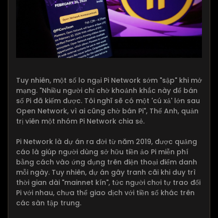
Tuy nhiên, một số lo ngại Pi Network sớm "sập" khi mở
mạng. "Nhiều người chỉ chờ khoảnh khắc này để bán
số Pi đã kiếm được. Tôi nghĩ sẽ có một 'cú xả' lớn sau
Open Network, vì ai cũng chờ bán Pi", Thế Anh, quản
trị viên một nhóm Pi Network chia sẻ.
Pi Network là dự án ra đời từ năm 2019, được quảng
cáo là giúp người dùng sở hữu tiền ảo Pi miễn phí
bằng cách vào ứng dụng trên điện thoại điểm danh
mỗi ngày. Tuy nhiên, dự án gây tranh cãi khi duy trì
thời gian dài "mainnet kín", tức người chơi tự trao đổi
Pi với nhau, chưa thể giao dịch với tiền số khác trên
các sàn tập trung.