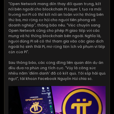
"Open Network mang đến thay đổi quan trọng, kết
nối bên ngoài cho blockchain Pi Layer 1, tạo ra môi
trường nơi Pi có thể kết nối an toàn với hệ thống bên
thứ ba, mở rộng cơ hội cho người tiên phong và
doanh nghiệp", thông báo nêu. "Việc chuyển sang
Open Network cũng cho phép Pi giao tiếp với các
mạng và hệ thống blockchain bên ngoài. Nghĩa là,
người dùng Pi sẽ có thể tham gia vào các giao dịch
ngoài hệ sinh thái Pi, mở rộng tiện ích và phạm vi tiếp
cận của Pi".
Sau thông báo, các cộng đồng liên quan đến dự án
đều đưa ra phản ứng tích cực. "Vậy là công sức
nhiều năm 'điểm danh' đã có kết quả. Tôi sắp hái quả
ngọt", tài khoản Facebook Nguyễn Hải chia sẻ.