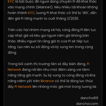
KYC
là bắt buộc để người dùng chuyển Pi đã khai thác
vào mạng chính (Mainnet). Nếu nhiều tài khoản không
hoàn thành
KYC
, lượng Pi khai thác có thể bị 'đốt', dẫn
đến giá Pi tăng mạnh từ cuối tháng 2/2025.
Trên các hội nhóm mạng xã hội, cộng đồng Pi liên tục
cập nhật giá và kêu gọi người nắm giữ không bán
tháo. Nhiều người tin rằng giá trị của Pi sẽ tiếp tục
tăng, tạo nên sự sôi động và kỳ vọng lớn trong cộng
đồng.
Trong bối cảnh thị trường tiền số đầy biến động,
Pi
Network
đang nổi lên như một điểm sáng với tiềm
năng tăng giá mạnh. Sự kỳ vọng từ cộng đồng và khả
năng niêm yết trên
Binance
có thể là động lực thúc
đẩy
Pi Network
lên những mốc giá mới trong tương lai.​
danchoi69
danchoi.com