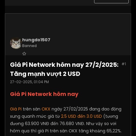
hungdo1507
Banned
Join Date:
Jan 2025
Giá Pi Network hôm nay 27/2/2025:
#1
Posts:
3873
Tăng mạnh vượt 2 USD
27-02-2025, 01:04 PM
Giá Pi Network hôm nay
Giá Pi
trên sàn
OKX
ngày 27/02/2025 đang dao động
xung quanh mức giá từ
2.5 USD đến 3.0 USD
(tương
đương 63.900 VNĐ đến 76.680 VNĐ. Như vậy so với
hôm qua thì giá Pi trên sàn OKX tăng khoảng 65,22%.