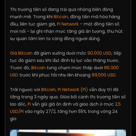
Thị trường tiền số đang trải qua những biến động
mạnh mẽ. Trong khi
Bitcoin
, đồng tiền mã hóa hàng
đầu, liên tục giảm giá,
Pi Network
– một đồng tiền số
mới nổi – lại ghi nhận mức tăng giá ấn tượng, thu hút
sự quan tâm lớn từ cộng đồng người dùng.
Giá Bitcoin
đã giảm xuống dưới mốc
90.000 USD
, tiếp
tục đà giảm sau khi đạt đỉnh kỷ lục vào tháng trước.
Trước đó,
Bitcoin
từng chạm mức thấp dưới
86.000
USD
trước khi phục hồi nhẹ lên khoảng
89.000 USD
.
Trái ngược với
Bitcoin, Pi Network (Pi)
vẫn duy trì đà
tăng trong 3 ngày qua. Giữa bối cảnh thị trường tiền số
lao dốc,
Pi
vẫn giữ giá ổn định và giao dịch ở mức
2,5
USD/Pi
vào ngày 27/2, tăng hơn 55% trong vòng 24
giờ.