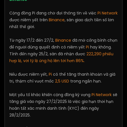
Cộng đồng Pi đang chờ đợi thông tin về việc
Pi Network
được niêm yết trên
Binance
, sàn giao dịch tiền số lớn
nhất thế giới.
Từ ngày 17/2 đến 27/2,
Binance
đã mở cổng bình chọn
để người dùng quyết định có niêm yết
Pi
hay không.
Tính đến ngày 25/2, sàn đã nhận được
222,290 phiếu
hợp lệ, với tỷ lệ ủng hộ lên tới hơn 86%.
Nếu được niêm yết,
Pi
có thể tăng thanh khoản và giá
trị, thậm chí vượt mốc
2,5 USD
trong ngắn hạn.
Một yếu tố khác khiến cộng đồng kỳ vọng
Pi Network
sẽ
tăng giá vào ngày 27/2/2025 là việc gia hạn thời hạn
hoàn tất xác minh danh tính (KYC) đến ngày
28/2/2025.