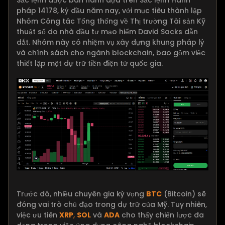
Sắc lệnh được ban hành dựa trên Sắc lệnh Hành
pháp 14178, ký đầu năm nay, với mục tiêu thành lập
Nhóm Công tác Tổng thống về Thị trường Tài sản Kỹ
thuật số do nhà đầu tư mạo hiểm David Sacks dẫn
dắt. Nhóm này có nhiệm vụ xây dựng khung pháp lý
và chính sách cho ngành blockchain, bao gồm việc
thiết lập một dự trữ tiền điện tử quốc gia.
Trước đó, nhiều chuyên gia kỳ vọng
BTC
(Bitcoin) sẽ
đóng vai trò chủ đạo trong dự trữ của Mỹ. Tuy nhiên,
việc ưu tiên
XRP
,
SOL
và
ADA
cho thấy chiến lược đa