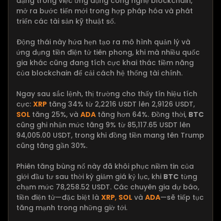
dạng trong việc ứng dụng công nghệ blockchain,
mở ra bước tiến mới trong hợp pháp hóa và phát
triển các tài sản kỹ thuật số.
Động thái này hứa hẹn tạo ra mô hình quản lý và
ứng dụng tiền điện tử tiên phong, khi mà nhiều quốc
gia khác cũng đang tích cực khai thác tiềm năng
của blockchain để cải cách hệ thống tài chính.
Ngay sau sắc lệnh, thị trường cho thấy tín hiệu tích
cực:
XRP
tăng 34% từ 2,2216 USDT lên 2,9126 USDT,
SOL
tăng 25%, và
ADA
tăng hơn 64%. Đồng thời,
BTC
cũng ghi nhận mức tăng 9% từ 85,117.65 USDT lên
94,005.00 USDT, trong khi đồng tiền mang tên Trump
cũng tăng gần 30%.
Phiên tăng bùng nổ này đã khôi phục niềm tin của
giới đầu tư sau thời kỳ giảm giá kỷ lục, khi
BTC
từng
chạm mức 78,258.52 USDT. Các chuyên gia dự báo,
tiền điện tử—đặc biệt là
XRP
,
SOL
và
ADA
—sẽ tiếp tục
tăng mạnh trong những giờ tới.