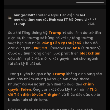
hungdo1507
started a topic
Tiền điện tử bất
03-03-
ngờ gia tăng sau sắc lệnh của TT Mỹ Donald
2025,
Trump
10:35 AM
Sau khi Tổng thống Mỹ
Trump
ký sắc lệnh dự trữ tiền
điện tử, thị trường số bùng nổ với sự tăng trưởng
vượt bậc của nhiều
đồng tiền kỹ thuật số.
Theo đó,
các đồng như
XRP
,
SOL
(Solana) và
ADA
(Cardano)
được ưu tiên trong chiến lược phát triển
blockchain
của chính phủ Mỹ, mở ra kỷ nguyên mới cho ngành
tài sản kỹ thuật số.
Trong tuyên bố gần đây,
Trump
khẳng định rằng sắc
lệnh này nhằm chống lại “cuộc tấn công tham
nhũng” đối với ngành tiền điện tử dưới thời
chính
quyền Biden
. Ông cam kết đưa Mỹ trở thành
“Thủ
đô Tiền điện tử của Thế giới”
và thúc đẩy các dự án
blockchain chiến lược.