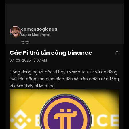
comchaogichua
Super Moderator
Join Date:
Dec 2024
Các Pi thủ tấn công binance
#1
Posts:
10887
07-03-2025, 10:07 AM
Cộng đồng người đào Pi bày tỏ sự bức xúc và đã đồng
loạt tấn công sàn giao dịch tiền số trên nhiều nền tảng
vì cảm thấy bị lợi dụng.