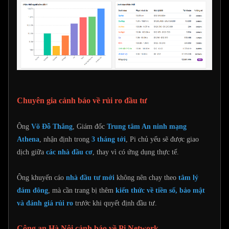
Chuyên gia cảnh báo về rủi ro đầu tư
Ông
Võ Đỗ Thắng
, Giám đốc
Trung tâm An ninh mạng
Athena
, nhận định trong
3 tháng tới
, Pi chủ yếu sẽ được giao
dịch giữa
các nhà đầu cơ
, thay vì có ứng dụng thực tế.
Ông khuyến cáo
nhà đầu tư mới
không nên chạy theo
tâm lý
đám đông
, mà cần trang bị thêm
kiến thức về tiền số, bảo mật
và đánh giá rủi ro
trước khi quyết định đầu tư.
Công an Hà Nội cảnh báo về Pi Network