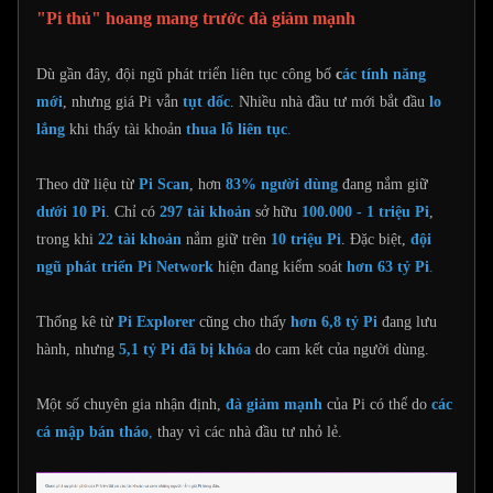
"Pi thủ" hoang mang trước đà giảm mạnh
Dù gần đây, đội ngũ phát triển liên tục công bố
c
ác tính năng
mới
, nhưng giá Pi vẫn
tụt dốc
. Nhiều nhà đầu tư mới bắt đầu
lo
lắng
khi thấy tài khoản
thua lỗ liên tục
.
Theo dữ liệu từ
Pi Scan
, hơn
83% người dùng
đang nắm giữ
dưới 10 Pi
. Chỉ có
297 tài khoản
sở hữu
100.000 - 1 triệu Pi
,
trong khi
22 tài khoản
nắm giữ trên
10 triệu Pi
. Đặc biệt,
đội
ngũ phát triển Pi Network
hiện đang kiểm soát
hơn 63 tỷ Pi
.
Thống kê từ
Pi Explorer
cũng cho thấy
hơn 6,8 tỷ Pi
đang lưu
hành, nhưng
5,1 tỷ Pi đã bị khóa
do cam kết của người dùng.
Một số chuyên gia nhận định,
đà giảm mạnh
của Pi có thể do
các
cá mập bán tháo
,
thay vì các nhà đầu tư nhỏ lẻ.