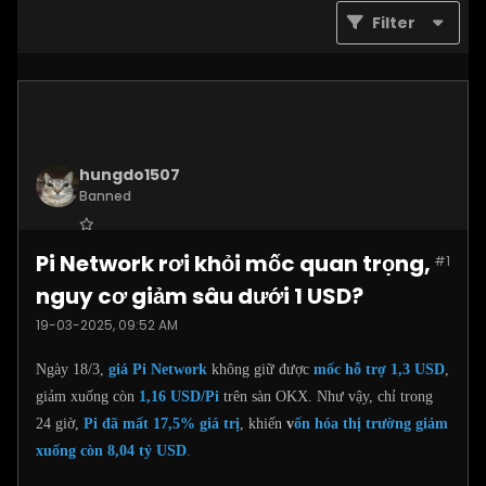
Filter
hungdo1507
Banned
Join Date:
Jan 2025
Pi Network rơi khỏi mốc quan trọng,
#1
Posts:
3873
nguy cơ giảm sâu dưới 1 USD?
19-03-2025, 09:52 AM
Ngày 18/3,
giá Pi Network
không giữ được
mốc hỗ trợ 1,3 USD
,
giảm xuống còn
1,16 USD/Pi
trên sàn OKX. Như vậy, chỉ trong
24 giờ,
Pi đã mất 17,5% giá trị
, khiến
v
ốn hóa thị trường giảm
xuống còn 8,04 tỷ USD
.