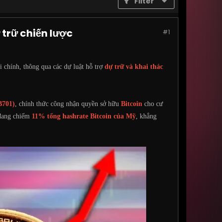
Filter
 trữ chiến lược
#1
i chính, thông qua các dự luật hỗ trợ
dự trữ và khai thác
B701)
, chính thức công nhận quyền sở hữu
Bitcoin
cho cư
đang chiếm
11% tổng hashrate Bitcoin của Mỹ
, khẳng