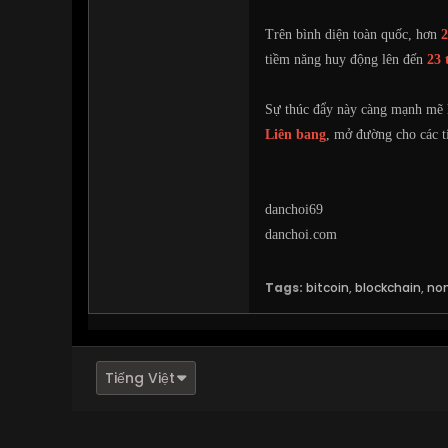
Trên bình diện toàn quốc, hơn
2
tiềm năng huy động lên đến
23 
Sự thúc đẩy này càng mạnh mẽ
Liên bang
, mở đường cho các ti
danchoi69
danchoi.com
Tags:
bitcoin
,
blockchain
,
non
Tiếng Việt