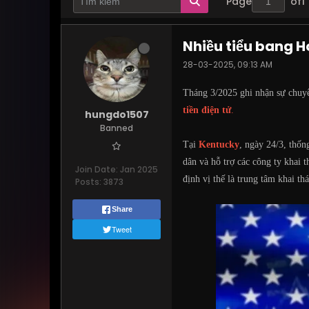
Page
of
1
Nhiều tiểu bang H
28-03-2025, 09:13 AM
Tháng 3/2025 ghi nhận sự chuy
tiền điện tử
.
hungdo1507
Banned
Tại
Kentucky
, ngày 24/3, thốn
dân và hỗ trợ các công ty khai 
Join Date:
Jan 2025
định vị thế là trung tâm khai th
Posts:
3873
Share
Tweet