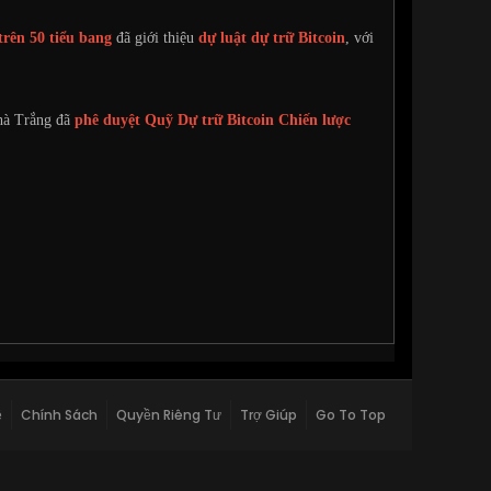
trên 50 tiểu bang
đã giới thiệu
dự luật dự trữ Bitcoin
, với
hà Trắng đã
phê duyệt Quỹ Dự trữ Bitcoin Chiến lược
ệ
Chính Sách
Quyền Riêng Tư
Trợ Giúp
Go To Top