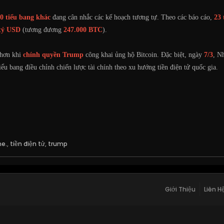
0 tiểu bang khác
đang cân nhắc các kế hoạch tương tự. Theo các báo cáo,
23 
tỷ USD
(tương đương
247.000 BTC
).
 hơn khi
chính quyền Trump
công khai ủng hộ Bitcoin. Đặc biệt, ngày
7/3
, N
ểu bang điều chỉnh chiến lược tài chính theo xu hướng tiền điện tử quốc gia.
e.
,
tiền điện tử
,
trump
Giới Thiệu
Liên H