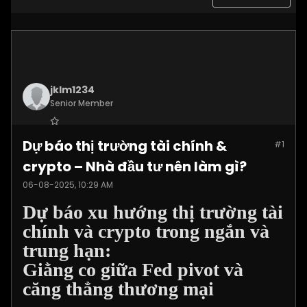
jklm1234
Senior Member
Join Date:
Jul 2025
Dự báo thị trường tài chính &
#1
Posts:
1215
crypto – Nhà đầu tư nên làm gì?
06-08-2025, 10:29 AM
Dự báo xu hướng thị trường tài
chính và crypto trong ngắn và
trung hạn:
Giằng co giữa Fed pivot và
căng thẳng thương mại