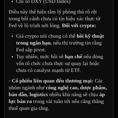
Chỉ số DXY (USD Index)
Điều này thể hiện tâm lý phòng thủ rõ rệt
trong bối cảnh chưa có tín hiệu xác thực từ
Fed về lộ trình nới lỏng.
Đối với crypto:
Giá crypto nói chung có thể
hồi kỹ thuật
trong ngắn hạn
, nếu thị trường tin rằng
Fed sắp pivot.
Tuy nhiên, mức hồi sẽ
hạn chế
nếu dòng
vốn tổ chức chưa thực sự quay lại hoặc
chưa có catalyst mạnh từ ETF.
- Cổ phiếu liên quan đến thương mại:
Các
nhóm ngành như
công nghệ cao, dược phẩm,
bán dẫn, logistics
nhiều khả năng sẽ chịu
áp
lực bán ra
trong vài tuần tới nếu căng thẳng
thuế quan gia tăng.