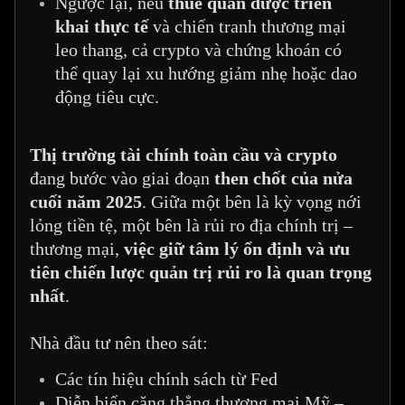
Ngược lại, nếu
thuế quan được triển
khai thực tế
và chiến tranh thương mại
leo thang, cả crypto và chứng khoán có
thể quay lại xu hướng giảm nhẹ hoặc dao
động tiêu cực.
Thị trường tài chính toàn cầu và crypto
đang bước vào giai đoạn
then chốt của nửa
cuối năm 2025
. Giữa một bên là kỳ vọng nới
lỏng tiền tệ, một bên là rủi ro địa chính trị –
thương mại,
việc giữ tâm lý ổn định và ưu
tiên chiến lược quản trị rủi ro là quan trọng
nhất
.
Nhà đầu tư nên theo sát:
Các tín hiệu chính sách từ Fed
Diễn biến căng thẳng thương mại Mỹ –