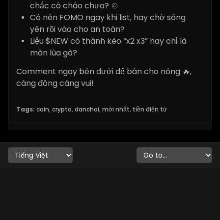
chắc có cháo chưa? 🍲
Có nên FOMO ngay khi list, hay chờ sóng
yên rồi vào cho an toàn?
Liệu $NEW có thành kèo “x2 x3” hay chỉ là
màn lùa gà?
Comment ngay bên dưới để bàn cho nóng 🔥,
càng đông càng vui!
Tags:
coin
,
crypto
,
danchoi
,
mới nhất
,
tiền điện tử