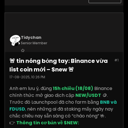
Tidychan
Senior Member
Join Date:
Jul 2025
🚨 tin nóng bỏng tay: Binance vừa
#1
Posts:
1248
list coin mới – $new 🚨
17-08-2025, 10:26 PM
Anh em lưu ý, đúng
15h chiều (18/08)
Binance
chính thức mở giao dịch cặp
NEW/USDT
🪙.
Trước đó Launchpool đã cho farm bằng
BNB và
FDUSD
,
nên những ai đã staking mấy ngày nay
chắc chiều nay sẵn sàng có “cháo nóng” 🤟.
👉
Thông tin cơ bản về $NEW: