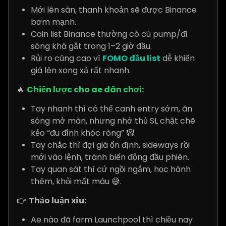
Mới lên sàn, thanh khoản sẽ được Binance
bơm mạnh.
Coin list Binance thường có cú pump/đi
sóng khá gắt trong 1–2 giờ đầu.
Rủi ro cũng cao vì
FOMO đầu list
dễ khiến
giá lên xong xả rất nhanh.
🔥
Chiến lược cho ae dân chơi:
Tay nhanh thì có thể canh entry sớm, ăn
sóng mở màn, nhưng nhớ thủ SL chặt chẽ
kẻo “đu đỉnh khóc ròng” 🤡.
Tay chắc thì đợi giá ổn định, sideways rồi
mới vào lệnh, tránh biến động đầu phiên.
Tay quan sát thì cứ ngồi ngắm, học hành
thêm, khỏi mất máu 😅.
👉
Thảo luận xíu:
Ae nào đã farm Launchpool thì chiều nay