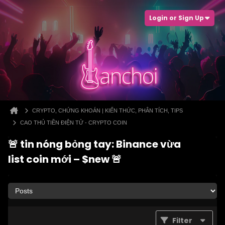
Login or Sign Up
CRYPTO, CHỨNG KHOÁN | KIẾN THỨC, PHÂN TÍCH, TIPS
CAO THỦ TIỀN ĐIỆN TỬ - CRYPTO COIN
🚨 tin nóng bỏng tay: Binance vừa
list coin mới – $new 🚨
Filter