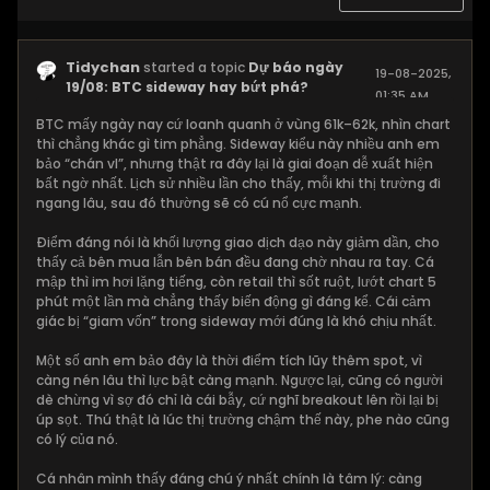
Tidychan
started a topic
Dự báo ngày
19-08-2025,
19/08: BTC sideway hay bứt phá?
01:35 AM
BTC mấy ngày nay cứ loanh quanh ở vùng 61k–62k, nhìn chart
thì chẳng khác gì tim phẳng. Sideway kiểu này nhiều anh em
bảo “chán vl”, nhưng thật ra đây lại là giai đoạn dễ xuất hiện
bất ngờ nhất. Lịch sử nhiều lần cho thấy, mỗi khi thị trường đi
ngang lâu, sau đó thường sẽ có cú nổ cực mạnh.
Điểm đáng nói là khối lượng giao dịch dạo này giảm dần, cho
thấy cả bên mua lẫn bên bán đều đang chờ nhau ra tay. Cá
mập thì im hơi lặng tiếng, còn retail thì sốt ruột, lướt chart 5
phút một lần mà chẳng thấy biến động gì đáng kể. Cái cảm
giác bị “giam vốn” trong sideway mới đúng là khó chịu nhất.
Một số anh em bảo đây là thời điểm tích lũy thêm spot, vì
càng nén lâu thì lực bật càng mạnh. Ngược lại, cũng có người
dè chừng vì sợ đó chỉ là cái bẫy, cứ nghĩ breakout lên rồi lại bị
úp sọt. Thú thật là lúc thị trường chậm thế này, phe nào cũng
có lý của nó.
Cá nhân mình thấy đáng chú ý nhất chính là tâm lý: càng