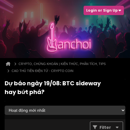
Login or Sign Up
CRYPTO, CHỨNG KHOÁN | KIẾN THỨC, PHÂN TÍCH, TIPS
CAO THỦ TIỀN ĐIỆN TỬ - CRYPTO COIN
Dự báo ngày 19/08: BTC sideway
hay bứt phá?
Filter