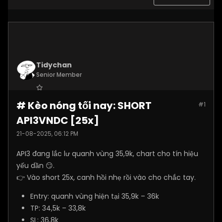
Tidychan
Senior Member
Join Date:
Jul 2025
# Kèo nóng tối nay: SHORT
#1
Posts:
1248
API3VNDC [25x]
21-08-2025, 06:12 PM
API3 đang lắc lư quanh vùng 35,9k, chart cho tín hiệu
yếu dần 😏.
👉 Vào short 25x, canh hồi nhẹ rồi vào cho chắc tay.
Entry: quanh vùng hiện tại 35,9k – 36k
TP: 34,5k – 33,8k
SL: 36,8k