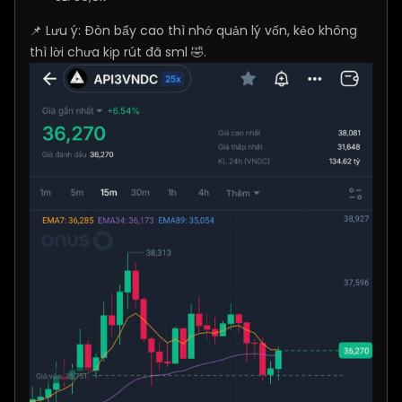
📌 Lưu ý: Đòn bẩy cao thì nhớ quản lý vốn, kẻo không
thì lời chưa kịp rút đã sml 🤣.