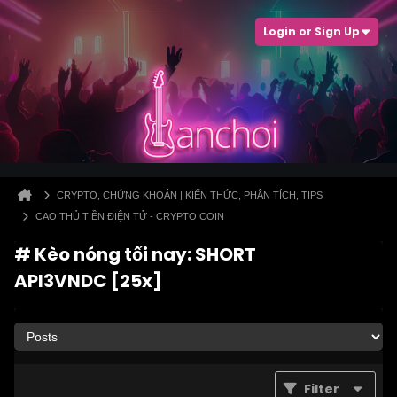
Login or Sign Up
CRYPTO, CHỨNG KHOÁN | KIẾN THỨC, PHÂN TÍCH, TIPS
CAO THỦ TIỀN ĐIỆN TỬ - CRYPTO COIN
# Kèo nóng tối nay: SHORT
API3VNDC [25x]
Filter