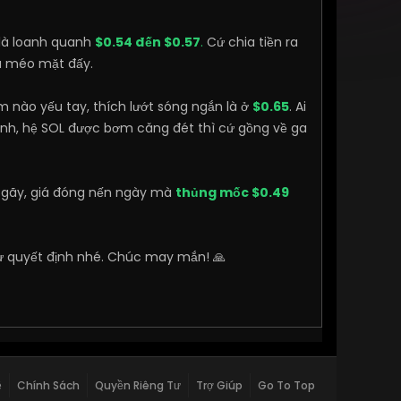
 là loanh quanh
$0.54 đến $0.57
.
Cứ chia tiền ra
là méo mặt đấy.
m nào yếu tay, thích lướt sóng ngắn là ở
$0.65
. Ai
nh, hệ SOL được bơm căng đét thì cứ gồng về ga
ị gãy, giá đóng nến ngày mà
thủng mốc $0.49
 tự quyết định nhé. Chúc may mắn! 🙏
ệ
Chính Sách
Quyền Riêng Tư
Trợ Giúp
Go To Top