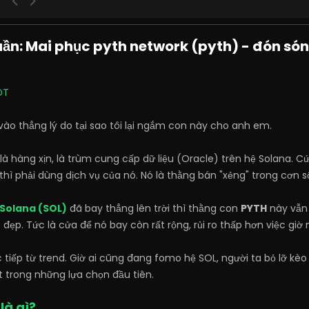
tuần: Mai phục pyth network (pyth) - đón són
DT
vào thẳng lý do tại sao tôi lại ngắm con này cho anh em.
là hàng xịn, là trùm cung cấp dữ liệu (Oracle) trên hệ Solana. C
hì phải dùng dịch vụ của nó. Nó là thằng bán "xẻng" trong cơn số
Solana (SOL)
đã bay thẳng lên trời thì thằng con
PYTH
này vẫn 
ất đẹp. Tức là cửa để nó bay còn rất rộng, rủi ro thấp hơn việc gi
ực tiếp từ trend. Giờ ai cũng đang fomo hệ SOL, người ta bỏ lỡ k
 trong những lựa chọn đầu tiên.
là gì?