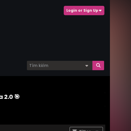
Login or Sign Up
 2.0 🎯