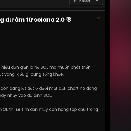
Filter
g dư âm từ solana 2.0 🎯
#1
ứ hiểu đơn giản là hệ SOL mà muốn phát triển,
t vàng, kiểu gì cũng sống khỏe.
còn đang lẹt đẹt ở dưới mặt đất, chart nó đang
ờ này nhảy vào đu đỉnh SOL.
èo SOL thì sẽ tìm đến mấy con hàng top đầu trong