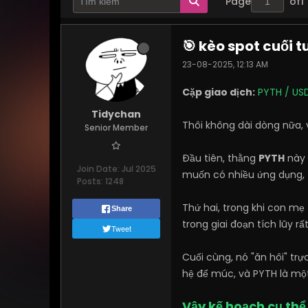
Page
of
1
🎯 kèo spot cuối 
23-08-2025, 12:13 AM
Cặp giao dịch:
PYTH / US
Tidychan
Thôi không dài dòng nữa, 
Senior Member
Đầu tiên, thằng
PYTH
này 
Join Date:
Jul 2025
muốn có nhiều ứng dụng, t
Posts:
1248
Thứ hai, trong khi con mẹ
Share
trong giai đoạn tích lũy r
Tweet
Cuối cùng, nó "ăn hôi" tr
hệ để múc, và PYTH là một
Vậy kế hoạch cụ thể 