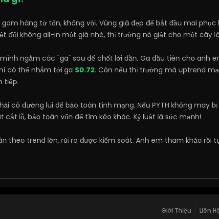
 gom hàng từ tốn, không vội. Vùng giá đẹp để bắt đầu mai phục
t đối không all-in một giá nhé, thị trường nó giật cho một cây 
ì mình ngắm các "ga" sau để chốt lời dần. Ga đầu tiên cho anh e
thì có thể nhắm tới ga
$0.72
.
Còn nếu thị trường mà uptrend mạ
h tiếp.
phải có đường lui để bảo toàn tính mạng. Nếu PYTH không may b
 cắt lỗ, bảo toàn vốn để tìm kèo khác. Kỷ luật là sức mạnh!
 ăn theo trend lớn, rủi ro được kiểm soát. Anh em tham khảo rồi
Giới Thiệu
Liên H