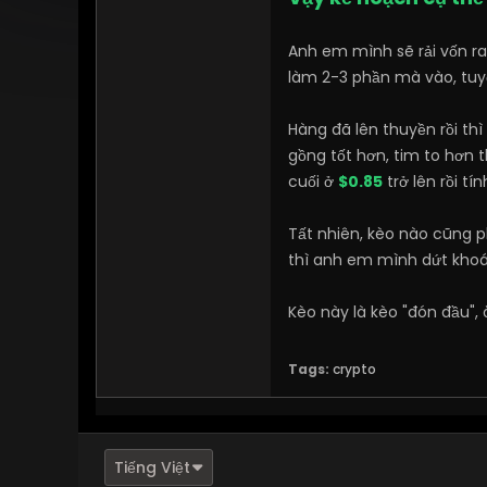
Anh em mình sẽ rải vốn ra
làm 2-3 phần mà vào, tuyệ
Hàng đã lên thuyền rồi th
gồng tốt hơn, tim to hơn 
cuối ở
$0.85
trở lên rồi tín
Tất nhiên, kèo nào cũng 
thì anh em mình dứt khoát
Kèo này là kèo "đón đầu",
Tags:
crypto
Tiếng Việt