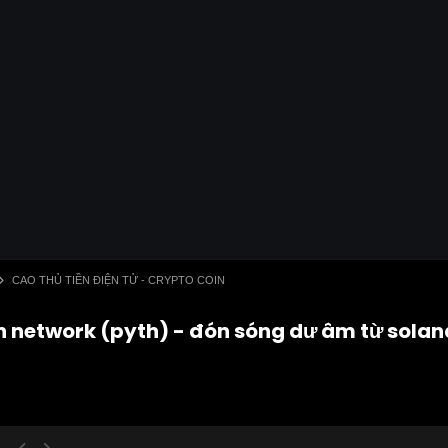
CAO THỦ TIỀN ĐIỆN TỬ - CRYPTO COIN
th network (pyth) - đón sóng dư âm từ solana