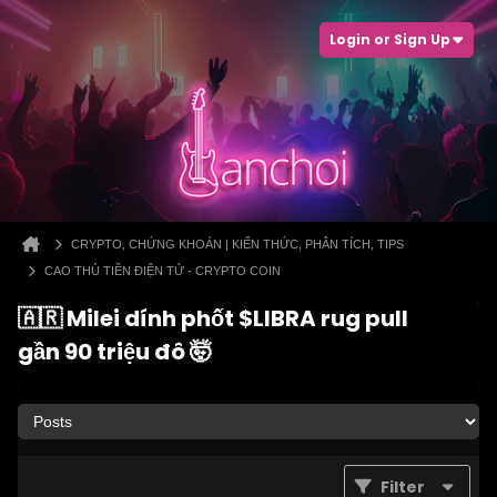
Login or Sign Up
CRYPTO, CHỨNG KHOÁN | KIẾN THỨC, PHÂN TÍCH, TIPS
CAO THỦ TIỀN ĐIỆN TỬ - CRYPTO COIN
🇦🇷 Milei dính phốt $LIBRA rug pull
gần 90 triệu đô 🤯
Filter