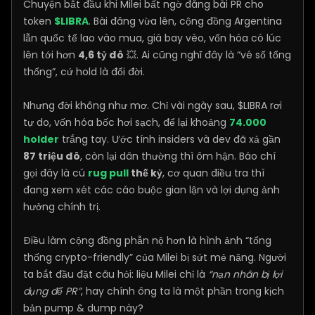
Chuyện bắt đầu khi Milei bất ngờ đăng bài PR cho
token
$LIBRA
. Bài đăng vừa lên, cộng đồng Argentina
lẫn quốc tế lao vào mua, giá bay vèo, vốn hóa có lúc
lên tới hơn
4,6 tỷ đô
💥. Ai cũng nghĩ đây là “vé số tổng
thống”, cứ hold là đổi đời.
Nhưng đời không như mơ. Chỉ vài ngày sau, $LIBRA rơi
tự do, vốn hóa bốc hơi sạch, để lại khoảng
74.000
holder
trắng tay. Ước tính insiders và dev đã xả gần
87 triệu đô
, còn lại dân thường thì ôm hận. Báo chí
gọi đây là cú
rug pull
thế kỷ
, cơ quan điều tra thì
đang xem xét các cáo buộc gian lận và lợi dụng ảnh
hưởng chính trị.
Điều làm cộng đồng phẫn nộ hơn là hình ảnh “tổng
thống crypto-friendly” của Milei bị sứt mẻ nặng. Người
ta bắt đầu đặt câu hỏi: liệu Milei chỉ là
“nạn nhân bị lợi
dụng để PR”
, hay chính ông ta là một phần trong kịch
bản pump & dump này?