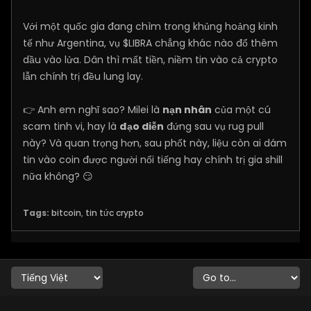
Với một quốc gia đang chìm trong khủng hoảng kinh
tế như Argentina, vụ $LIBRA chẳng khác nào đổ thêm
dầu vào lửa. Dân thì mất tiền, niềm tin vào cả crypto
lẫn chính trị đều lung lay.
👉 Anh em nghĩ sao? Milei là
nạn nhân
của một cú
scam tinh vi, hay là
đạo diễn
đứng sau vụ rug pull
này? Và quan trọng hơn, sau phốt này, liệu còn ai dám
tin vào coin được người nổi tiếng hay chính trị gia shill
nữa không? 😏
Tags:
bitcoin
,
tin tức crypto