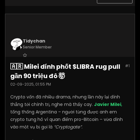
Tidychan
Senior Member
Join Date:
Jul 2025
🇦🇷 Milei dính phốt $LIBRA rug pull
#1
Posts:
1248
gần 90 triệu đô 🤯
02-09-2025, 01:55 PM
Crypto vốn đã nhiều drama, nhưng lần này lại dính
thẳng tới chính trị, nghe mà thấy cay.
Javier Milei
,
tổng thống Argentina – người từng được anh em
crypto tung hô vì quan điểm pro-Bitcoin – vừa dính
vào một vụ bị gọi là
“Cryptogate”
.