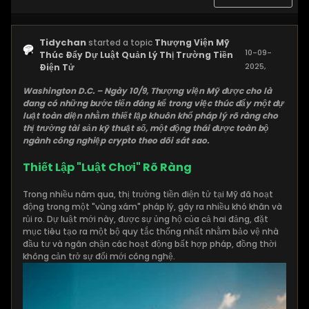
Tidychan
started a topic
Thượng Viện Mỹ
10-09-
Thúc Đẩy Dự Luật Quản Lý Thị Trường Tiền
2025,
Điện Tử
09:27 PM
Washington D.C. – Ngày 10/9, Thượng viện Mỹ được cho là
đang có những bước tiến đáng kể trong việc thúc đẩy một dự
luật toàn diện nhằm thiết lập khuôn khổ pháp lý rõ ràng cho
thị trường tài sản kỹ thuật số, một động thái được toàn bộ
ngành công nghiệp crypto theo dõi sát sao.
Thiết Lập "Luật Chơi" Rõ Ràng
Trong nhiều năm qua, thị trường tiền điện tử tại Mỹ đã hoạt
động trong một "vùng xám" pháp lý, gây ra nhiều khó khăn và
rủi ro. Dự luật mới này, được sự ủng hộ của cả hai đảng, đặt
mục tiêu tạo ra một bộ quy tắc thống nhất nhằm bảo vệ nhà
đầu tư và ngăn chặn các hoạt động bất hợp pháp, đồng thời
không cản trở sự đổi mới công nghệ.