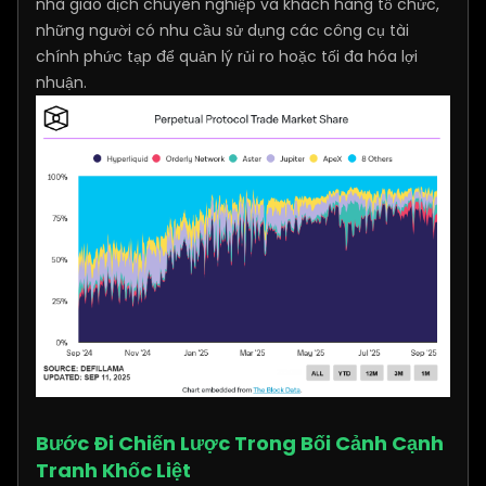
nhà giao dịch chuyên nghiệp và khách hàng tổ chức,
những người có nhu cầu sử dụng các công cụ tài
chính phức tạp để quản lý rủi ro hoặc tối đa hóa lợi
nhuận.
Bước Đi Chiến Lược Trong Bối Cảnh Cạnh
Tranh Khốc Liệt