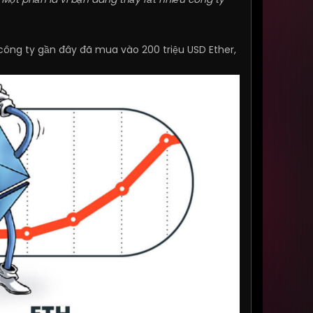
ông ty gần đây đã mua vào 200 triệu USD Ether,