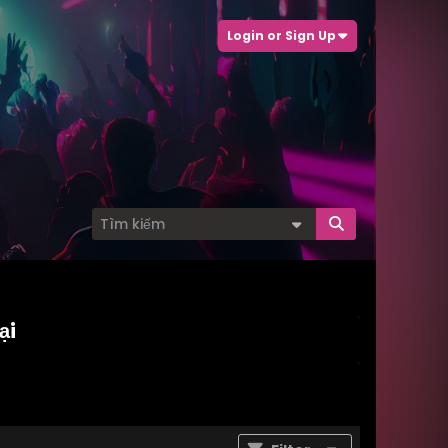
Login or Sign Up
ại