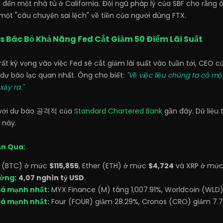
 đến một nhà tù ở California. Đội ngũ pháp lý của SBF cho rằng 
 một "câu chuyện sai lệch" về tiền của người dùng FTX.
 Bác Bỏ Khả Năng Fed Cắt Giảm 50 Điểm Lãi Suất
 rất kỳ vọng vào việc Fed sẽ cắt giảm lãi suất vào tuần tới, CE
dự báo lạc quan nhất. Ông cho biết:
"Về việc liệu chúng ta có mộ
xảy ra."
c với dự báo 공격적 của
Standard Chartered Bank
gần đây. Dữ liệu
 này.
ần Qua:
n (BTC) ở mức
$115,855
, Ether (ETH) ở mức
$4,724
và XRP ở mứ
ường
:
4,07 nghìn tỷ USD
.
iá mạnh nhất:
MYX Finance (M) tăng 1,007.91%, Worldcoin (WLD)
iá mạnh nhất:
Four (FOUR) giảm 28.29%, Cronos (CRO) giảm 7.7