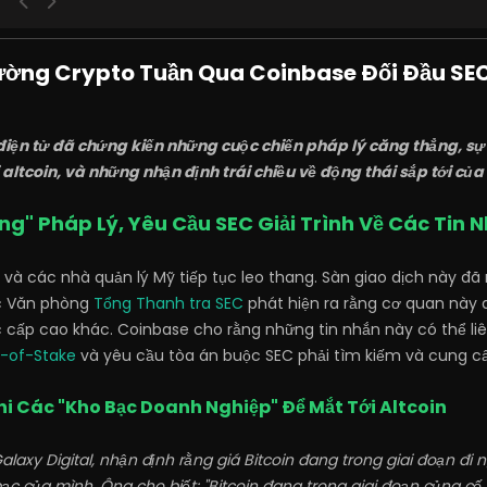
ường Crypto Tuần Qua Coinbase Đối Đầu SEC,
 điện tử đã chứng kiến những cuộc chiến pháp lý căng thẳng, sự
 altcoin, và những nhận định trái chiều về động thái sắp tới củ
ng" Pháp Lý, Yêu Cầu SEC Giải Trình Về Các Tin N
và các nhà quản lý Mỹ tiếp tục leo thang. Sàn giao dịch này đã
iệc Văn phòng
Tổng Thanh tra SEC
phát hiện ra rằng cơ quan này 
 cấp cao khác. Coinbase cho rằng những tin nhắn này có thể l
f-of-Stake
và yêu cầu tòa án buộc SEC phải tìm kiếm và cung cấp 
Khi Các "Kho Bạc Doanh Nghiệp" Để Mắt Tới Altcoin
laxy Digital, nhận định rằng giá Bitcoin đang trong giai đoạn đ
ạc của mình. Ông cho biết: "Bitcoin đang trong giai đoạn củng cố.