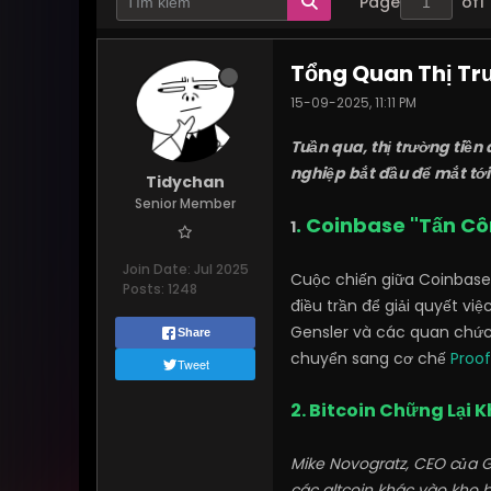
Page
of
1
Tổng Quan Thị Tr
15-09-2025, 11:11 PM
Tuần qua, thị trường tiền
nghiệp bắt đầu để mắt tới
Tidychan
Senior Member
. Coinbase "Tấn Cô
1
Join Date:
Jul 2025
Cuộc chiến giữa Coinbase 
Posts:
1248
điều trần để giải quyết v
Gensler và các quan chức
Share
chuyển sang cơ chế
Proo
Tweet
2. Bitcoin Chững Lại 
Mike Novogratz, CEO của Ga
các altcoin khác vào kho b