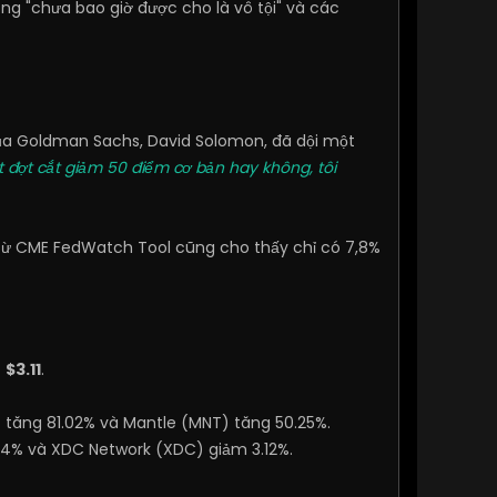
ông "chưa bao giờ được cho là vô tội" và các
O của Goldman Sachs, David Solomon, đã dội một
t đợt cắt giảm 50 điểm cơ bản hay không, tôi
 từ CME FedWatch Tool cũng cho thấy chỉ có 7,8%
c
$3.11
.
 tăng 81.02% và Mantle (MNT) tăng 50.25%.
4% và XDC Network (XDC) giảm 3.12%.