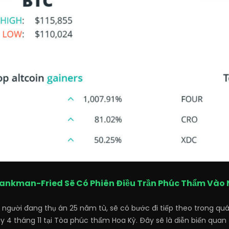
ankman-Fried Sẽ Có Phiên Điều Trần Phúc Thẩm Vào 
người đang thụ án 25 năm tù, sẽ có bước đi tiếp theo trong qu
y 4 tháng 11 tại Tòa phúc thẩm Hoa Kỳ. Đây sẽ là diễn biến quan