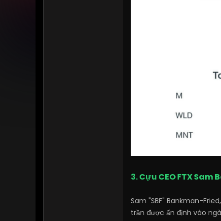
3. Cựu CEO FTX Sam B
Sam "SBF" Bankman-Fried, 
trần được ấn định vào ngà