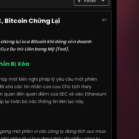
Filter
 Bitcoin Chững Lại
#1
 chững lại của Bitcoin khi dòng vốn doanh
a Cục Dự trữ Liên bang Mỹ (Fed).
hắn Bị Xóa
 nộp một kiến nghị pháp lý yêu cầu một phiên
đã xóa các tin nhắn của cựu Chủ tịch Gary
iên quan đến quan điểm của SEC về việc Ethereum
lại toàn bộ các thông tin liên lạc này.
i ngang một phần vì các công ty đang tích cực mua
 Một phần là vì bạn đang thấy rất nhiều công ty