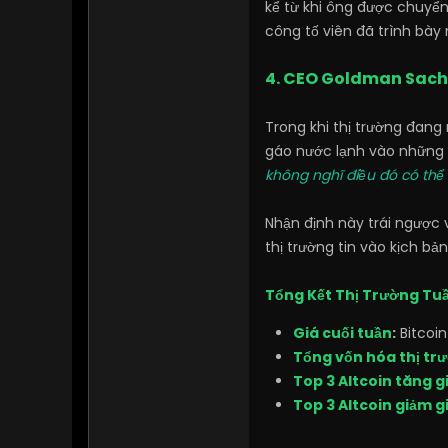
kể từ khi ông được chuyển
công tố viên đã trình bày
4. CEO Goldman Sachs
Trong khi thị trường đang
gáo nước lạnh vào những 
không nghĩ điều đó có thể 
Nhận định này trái ngượ
thị trường tin vào kịch bản
Tổng Kết Thị Trường Tu
Giá cuối tuần
:
Bitcoi
Tổng vốn hóa thị tr
Top 3 Altcoin tăng g
Top 3 Altcoin giảm g