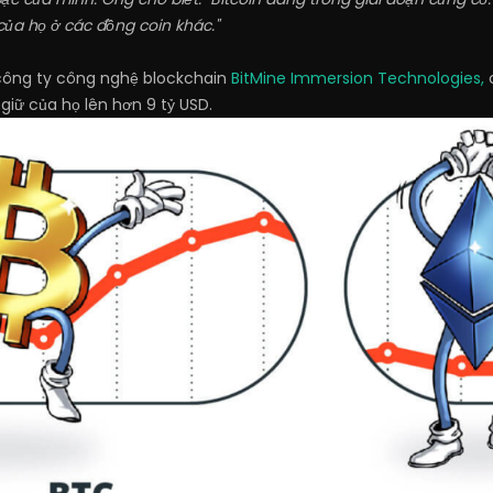
ủa họ ở các đồng coin khác."
công ty công nghệ blockchain
BitMine Immersion Technologies,
c
iữ của họ lên hơn 9 tỷ USD.