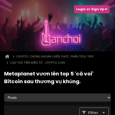
Login or Sign Up
CRYPTO, CHỨNG KHOÁN | KIẾN THỨC, PHÂN TÍCH, TIPS
CAO THỦ TIỀN ĐIỆN TỬ - CRYPTO COIN
Metaplanet vươn lên top 5 'cá voi'
Bitcoin sau thương vụ khủng.
Filter