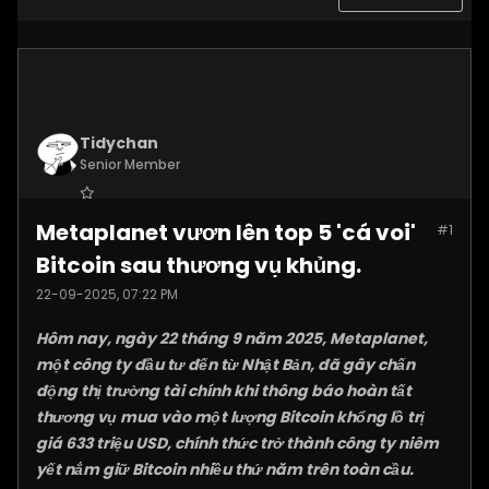
Tidychan
Senior Member
Join Date:
Jul 2025
Metaplanet vươn lên top 5 'cá voi'
#1
Posts:
1248
Bitcoin sau thương vụ khủng.
22-09-2025, 07:22 PM
Hôm nay, ngày 22 tháng 9 năm 2025, Metaplanet,
một công ty đầu tư đến từ Nhật Bản, đã gây chấn
động thị trường tài chính khi thông báo hoàn tất
thương vụ mua vào một lượng Bitcoin khổng lồ trị
giá 633 triệu USD, chính thức trở thành công ty niêm
yết nắm giữ Bitcoin nhiều thứ năm trên toàn cầu.