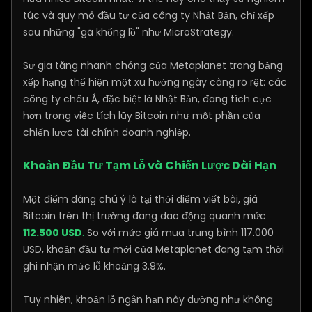
túc và quy mô đầu tư của công ty Nhật Bản, chỉ xếp
sau những "gã khổng lồ" như MicroStrategy.
Sự gia tăng nhanh chóng của Metaplanet trong bảng
xếp hạng thể hiện một xu hướng ngày càng rõ rệt: các
công ty châu Á, đặc biệt là Nhật Bản, đang tích cực
hơn trong việc tích lũy Bitcoin như một phần của
chiến lược tài chính doanh nghiệp.
Khoản Đầu Tư Tạm Lỗ và Chiến Lược Dài Hạn
Một điểm đáng chú ý là tại thời điểm viết bài, giá
Bitcoin trên thị trường đang dao động quanh mức
112.500 USD
.
So với mức giá mua trung bình 117.000
USD, khoản đầu tư mới của Metaplanet đang tạm thời
ghi nhận mức lỗ khoảng 3.9%.
Tuy nhiên, khoản lỗ ngắn hạn này dường như không