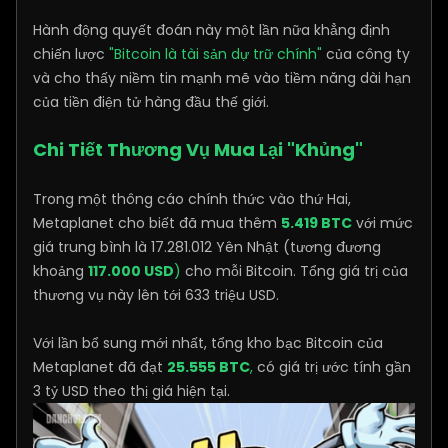
Hành động quyết đoán này một lần nữa khẳng định
chiến lược
"Bitcoin là tài sản dự trữ chính"
của công ty
và cho thấy niềm tin mạnh mẽ vào tiềm năng dài hạn
của tiền điện tử hàng đầu thế giới.
Chi Tiết Thương Vụ Mua Lại "Khủng"
Trong một thông cáo chính thức vào thứ Hai,
Metaplanet cho biết đã mua thêm
5.419 BTC
với mức
giá trung bình là 17.281.012 Yên Nhật (tương đương
khoảng
117.000 USD
)
cho mỗi Bitcoin. Tổng giá trị của
thương vụ này lên tới 633 triệu USD.
Với lần bổ sung mới nhất, tổng kho bạc Bitcoin của
Metaplanet đã đạt
25.555 BTC
,
có giá trị ước tính gần
3 tỷ USD theo thị giá hiện tại.