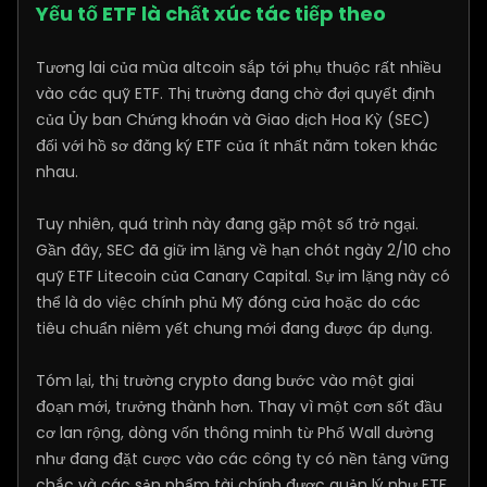
Yếu tố ETF là chất xúc tác tiếp theo
Tương lai của mùa altcoin sắp tới phụ thuộc rất nhiều
vào các quỹ ETF. Thị trường đang chờ đợi quyết định
của Ủy ban Chứng khoán và Giao dịch Hoa Kỳ (SEC)
đối với hồ sơ đăng ký ETF của ít nhất năm token khác
nhau.
Tuy nhiên, quá trình này đang gặp một số trở ngại.
Gần đây, SEC đã giữ im lặng về hạn chót ngày 2/10 cho
quỹ ETF Litecoin của Canary Capital. Sự im lặng này có
thể là do việc chính phủ Mỹ đóng cửa hoặc do các
tiêu chuẩn niêm yết chung mới đang được áp dụng.
Tóm lại, thị trường crypto đang bước vào một giai
đoạn mới, trưởng thành hơn. Thay vì một cơn sốt đầu
cơ lan rộng, dòng vốn thông minh từ Phố Wall dường
như đang đặt cược vào các công ty có nền tảng vững
chắc và các sản phẩm tài chính được quản lý như ETF.