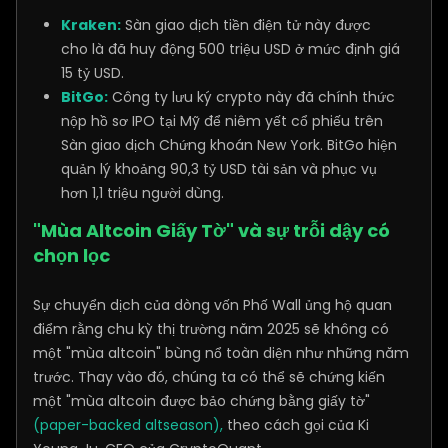
Kraken:
Sàn giao dịch tiền điện tử này được
cho là đã huy động 500 triệu USD ở mức định giá
15 tỷ USD.
BitGo:
Công ty lưu ký crypto này đã chính thức
nộp hồ sơ IPO tại Mỹ để niêm yết cổ phiếu trên
Sàn giao dịch Chứng khoán New York. BitGo hiện
quản lý khoảng 90,3 tỷ USD tài sản và phục vụ
hơn 1,1 triệu người dùng.
"Mùa Altcoin Giấy Tờ" và sự trỗi dậy có
chọn lọc
Sự chuyển dịch của dòng vốn Phố Wall ủng hộ quan
điểm rằng chu kỳ thị trường năm 2025 sẽ không có
một "mùa altcoin" bùng nổ toàn diện như những năm
trước. Thay vào đó, chúng ta có thể sẽ chứng kiến
một "mùa altcoin được bảo chứng bằng giấy tờ"
(paper-backed altseason),
theo cách gọi của Ki