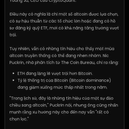
Young Ju, CEO của CryptoQuant.
Điều này có nghĩa là chỉ một số altcoin được lựa chọn,
có sự hậu thuẫn từ các tổ chức lớn hoặc đang có hồ
sơ đăng ký quỹ ETF, mới có khả năng tăng trưởng vượt
trội.
Tuy nhiên, vẫn có những tín hiệu cho thấy một mùa
altcoin truyền thống có thể đang nhen nhóm. Nic
Puckrin, nhà phân tích từ The Coin Bureau, chỉ ra rằng:
ETH đang lặng lẽ vượt trội hơn Bitcoin.
Tỷ lệ thống trị của Bitcoin (Bitcoin dominance)
đang giảm xuống mức thấp nhất trong năm.
"Trong lịch sử, đây là những tín hiệu của một sự đảo
chiều sang altcoin," Puckrin nói, nhưng ông cũng nhấn
mạnh rằng xu hướng này cho đến nay vẫn "rất có
chọn lọc."