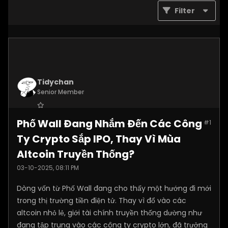
Filter
Tidychan
Senior Member
Join Date:
Jul 2025
Phố Wall Đang Nhắm Đến Các Công
#1
Posts:
1248
Ty Crypto Sắp IPO, Thay Vì Mùa
Altcoin Truyền Thống?
03-10-2025, 08:11 PM
Dòng vốn từ Phố Wall đang cho thấy một hướng đi mới
trong thị trường tiền điện tử. Thay vì đổ vào các
altcoin nhỏ lẻ, giới tài chính truyền thống dường như
đang tập trung vào các công ty crypto lớn, đã trưởng