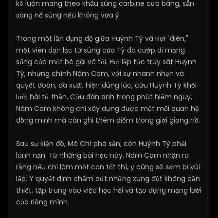
kẻ luôn mang theo khẩu súng carbine cưa báng, sẵn
sàng nổ súng nếu không vừa ý.
Trong một lần đụng độ giữa Huỳnh Tỳ và Hợi "điên,"
một viên đạn lạc từ súng của Tỳ đã cướp đi mạng
sống của một bé gái vô tội. Hợi lập tức truy sát Huỳnh
Tỳ, nhưng chính Năm Cam, với sự nhanh nhẹn và
quyết đoán, đã xuất hiện đúng lúc, cứu Huỳnh Tỳ khỏi
lưỡi hái tử thần. Cứu đàn anh trong phút hiểm nguy,
Năm Cam không chỉ xây dựng được một mối quan hệ
đồng minh mà còn ghi thêm điểm trong giới giang hồ.
Sau sự kiện đó, Mã Chí phá sản, còn Huỳnh Tỳ phải
lánh nạn. Từ những bài học này, Năm Cam nhận ra
rằng nếu chỉ làm một con tốt thí, y cũng sẽ sớm bị vùi
lấp. Y quyết định chấm dứt những xung đột không cần
thiết, tập trung vào việc học hỏi và tạo dựng mạng lưới
của riêng mình.