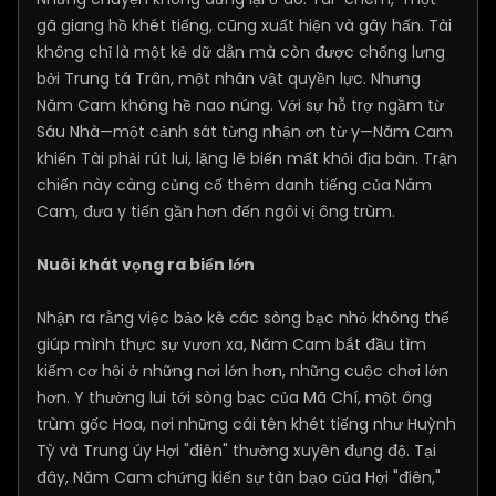
gã giang hồ khét tiếng, cũng xuất hiện và gây hấn. Tài
không chỉ là một kẻ dữ dằn mà còn được chống lưng
bởi Trung tá Trân, một nhân vật quyền lực. Nhưng
Năm Cam không hề nao núng. Với sự hỗ trợ ngầm từ
Sáu Nhà—một cảnh sát từng nhận ơn từ y—Năm Cam
khiến Tài phải rút lui, lặng lẽ biến mất khỏi địa bàn. Trận
chiến này càng củng cố thêm danh tiếng của Năm
Cam, đưa y tiến gần hơn đến ngôi vị ông trùm.
Nuôi khát vọng ra biển lớn
Nhận ra rằng việc bảo kê các sòng bạc nhỏ không thể
giúp mình thực sự vươn xa, Năm Cam bắt đầu tìm
kiếm cơ hội ở những nơi lớn hơn, những cuộc chơi lớn
hơn. Y thường lui tới sòng bạc của Mã Chí, một ông
trùm gốc Hoa, nơi những cái tên khét tiếng như Huỳnh
Tỳ và Trung úy Hợi "điên" thường xuyên đụng độ. Tại
đây, Năm Cam chứng kiến sự tàn bạo của Hợi "điên,"