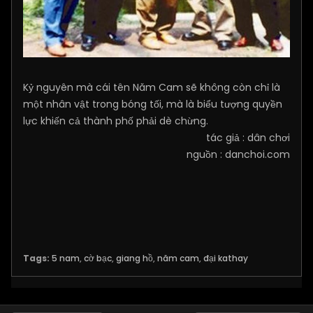
Kỷ nguyên mà cái tên Năm Cam sẽ không còn chỉ là
một nhân vật trong bóng tối, mà là biểu tượng quyền
lực khiến cả thành phố phải dè chừng.
tác giả : dân chơi
nguồn : danchoi.com
Tags:
5 nam
,
cờ bạc
,
giang hồ
,
năm cam
,
đại kathay