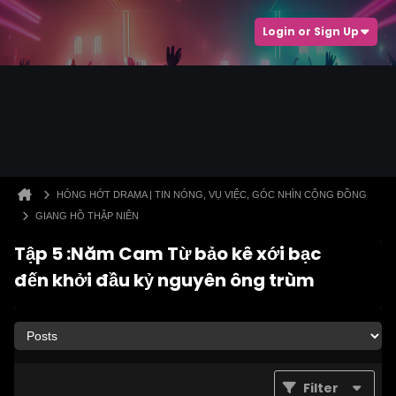
Login or Sign Up
HÓNG HỚT DRAMA | TIN NÓNG, VỤ VIỆC, GÓC NHÌN CỘNG ĐỒNG
GIANG HỒ THẬP NIÊN
Tập 5 :Năm Cam Từ bảo kê xới bạc
đến khởi đầu kỷ nguyên ông trùm
Filter