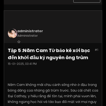
administrator
Administrator
Join Date:
Nov 2024
Tập 5 :Năm Cam Từ bảo kê xới bạc
#1
Posts:
520
đến khởi đầu kỷ nguyên ông trùm
15-01-2025, 03:41 PM
Năm Cam không mãi chịu cảnh sống nhờ ở đậu trong
bóng dáng của những gã trùm trước. Sau cái chết của
Đại Cathay, y hiểu rằng để tồn tại, mình phải vươn lên,
không ngừng học hỏi và táo bạo đối mặt với mọi nguy