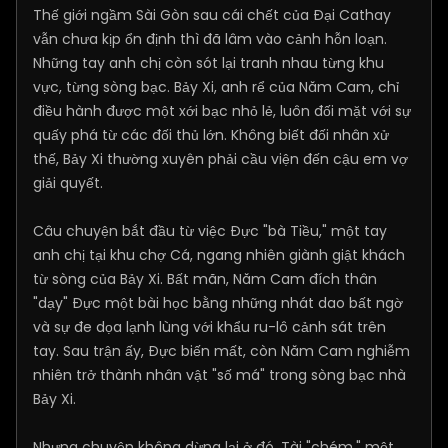
Thế giới ngầm Sài Gòn sau cái chết của Đại Cathay
vẫn chưa kịp ổn định thì đã lâm vào cảnh hỗn loạn.
Những tay anh chị còn sót lại tranh nhau từng khu
vực, từng sòng bạc. Bảy Xi, anh rể của Năm Cam, chỉ
điều hành được một xới bạc nhỏ lẻ, luôn đối mặt với sự
quấy phá từ các đối thủ lớn. Không biết đối nhân xử
thế, Bảy Xi thường xuyên phải cầu viện đến cậu em vợ
giải quyết.
Câu chuyện bắt đầu từ việc Đực "bà Tiều," một tay
anh chị tại khu chợ Cá, ngang nhiên giành giật khách
từ sòng của Bảy Xi. Bất mãn, Năm Cam đích thân
"dạy" Đực một bài học bằng những nhát dao bất ngờ
và sự đe dọa lạnh lùng với khẩu ru-lô cảnh sát trên
tay. Sau trận ấy, Đực biến mất, còn Năm Cam nghiễm
nhiên trở thành nhân vật "số má" trong sòng bạc nhà
Bảy Xi.
Nhưng chuyện không dừng lại ở đó. Tài "chém," một