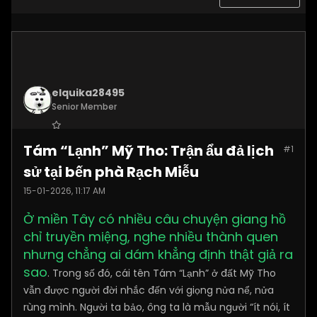
elquika28495
Senior Member
Join Date:
Nov 2025
Tám “Lạnh” Mỹ Tho: Trận ẩu đả lịch
#1
Posts:
2062
sử tại bến phà Rạch Miễu
15-01-2026, 11:17 AM
Ở miền Tây có nhiều câu chuyện giang hồ
chỉ truyền miệng, nghe nhiều thành quen
nhưng chẳng ai dám khẳng định thật giả ra
sao
. Trong số đó, cái tên Tám “Lạnh” ở đất Mỹ Tho
vẫn được người đời nhắc đến với giọng nửa nể, nửa
rùng mình. Người ta bảo, ông ta là mẫu người “ít nói, ít