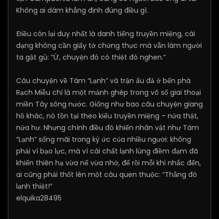
Không ai dám khẳng định đúng điều gì.
Điều còn lại duy nhất là danh tiếng truyền miệng, cái
dạng không cần giấy tờ chứng thực mà vẫn làm người
ta gật gù: “Ừ, chuyện đó có thiệt đó nghen.”
Câu chuyện về Tám “Lạnh” và trận ẩu đả ở bến phà
Rạch Miễu chỉ là một mảnh ghép trong vô số giai thoại
miền Tây sông nước. Giống như bao câu chuyện giang
hồ khác, nó tồn tại theo kiểu truyền miệng – nửa thật,
nửa hư. Nhưng chính điều đó khiến nhân vật như Tám
“Lạnh” sống mãi trong ký ức của nhiều người: không
phải vì bạo lực, mà vì cái chất lạnh lùng điềm đạm đã
khiến thiên hạ vừa nể vừa nhớ, để rồi mỗi khi nhắc đến,
ai cũng phải thốt lên một câu quen thuộc: “Thằng đó
lạnh thiệt!”
elquika28495