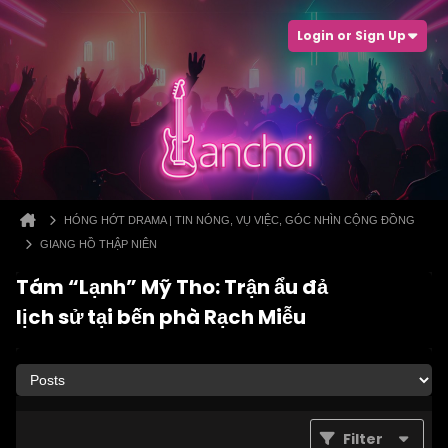
Login or Sign Up
HÓNG HỚT DRAMA | TIN NÓNG, VỤ VIỆC, GÓC NHÌN CỘNG ĐỒNG
GIANG HỒ THẬP NIÊN
Tám “Lạnh” Mỹ Tho: Trận ẩu đả
lịch sử tại bến phà Rạch Miễu
Filter