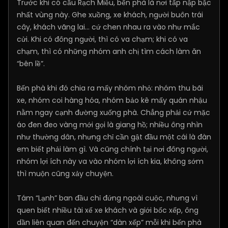
Trước khi có cầu Rạch Miễu, bến phà là nơi tấp nập bậc
nhất vùng này. Ghe xuồng, xe khách, người buôn trái
cây, khách vãng lai… cứ chen nhau ra vào như mắc
cửi. Khi có đông người, thì có va chạm; khi có va
chạm, thì có những nhóm anh chị tìm cách làm ăn
“bên lề”.
Bến phà khi đó chia ra mấy nhóm nhỏ: nhóm thu bãi
xe, nhóm coi hàng hóa, nhóm bảo kê mấy quán nhậu
nằm ngay cạnh đường xuống phà. Chẳng phải cứ mặc
áo đen đeo vàng mới gọi là giang hồ; nhiều ông nhìn
như thường dân, nhưng chỉ cần gật đầu một cái là đàn
em biết phải làm gì. Và cũng chính tại nơi đông người,
nhóm lợi ích này va vào nhóm lợi ích kia, không sớm
thì muộn cũng xảy chuyện.
Tám “Lạnh” ban đầu chỉ đứng ngoài cuộc, nhưng vì
quen biết nhiều tài xế xe khách và giới bốc xếp, ông
dần liên quan đến chuyện “dàn xếp” mỗi khi bến phà