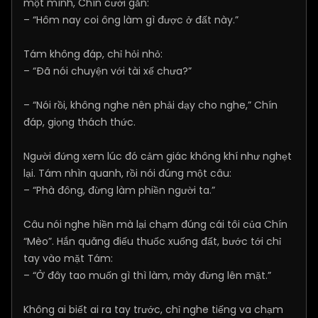
một mình, Chín cười gằn:
– “Hôm nay coi ông làm gì được ở đất này.”
Tám không đáp, chỉ hỏi nhỏ:
– “Đã nói chuyện với tài xế chưa?”
– “Nói rồi, không nghe nên phải dạy cho nghe,” Chín
đáp, giọng thách thức.
Người đứng xem lúc đó cảm giác không khí như nghẹt
lại. Tám nhìn quanh, rồi nói đúng một câu:
– “Phà đông, đừng làm phiền người ta.”
Câu nói nghe hiền mà lại chạm đúng cái tôi của Chín
“Mèo”. Hắn quăng điếu thuốc xuống đất, bước tới chỉ
tay vào mặt Tám:
– “Ở đây tao muốn gì thì làm, mày đừng lên mặt.”
Không ai biết ai ra tay trước, chỉ nghe tiếng va chạm