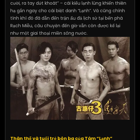
cười, ra tay dứt khoát” – cái kiểu lạnh lùng khiến thiên
hạ gắn ngay cho cái biệt danh “Lạnh”. Và cũng chính
tính khí đó đã dẫn đến trận ẩu đả lịch sử tại bến phà
Rạch Miễu, câu chuyện đến giờ vẫn còn được kể lại
như một giai thoại miền sông nước.
Thân thế và tuổi trẻ bôn ba của Tám “Lạnh”