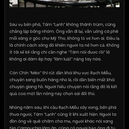
Sau vụ bến phà, Tám “Lạnh” không thành trùm, cũng
chẳng lập băng nhóm. Ông vẫn đi lại, vẫn uống cà phê
mỗi sáng ở góc chợ Mỹ Tho, không tỏ vẻ hơn ai. Điều lạ
là chính cách sống đó khiến người ta nể hơn cả. Không
ít tài xế kể rằng chỉ cần nghe “Tám nói được rồi” là
không ai dám ép hay “làm luật” nặng tay nữa.
Còn Chín “Mèo” thì rút dần khỏi khu vực Rạch Miễu,
chuyển sang buôn hàng nhỏ lẻ, rồi dần biến mất khỏi
chuyện giang hồ. Người hiểu chuyện nói rằng đó là kết
quả của một lần nóng nảy chọn sai đối thủ.
Những năm sau, khi cầu Rạch Miễu xây xong, bến phà
thưa người, Tám “Lạnh” cũng ít khi xuất hiện. Người ta
đồn ông về quê chăm cha mẹ, người khác nói sang
tận Campuchia làm ăn, cũng có người bảo ông đi tu.