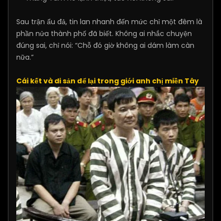
Sau trận ẩu đả, tin lan nhanh đến mức chỉ một đêm là
phần nửa thành phố đã biết. Không ai nhắc chuyện
đúng sai, chỉ nói: “Chỗ đó giờ không ai dám làm càn
nữa.”
Cái kết và di sản để lại trong giới anh chị miền Tây