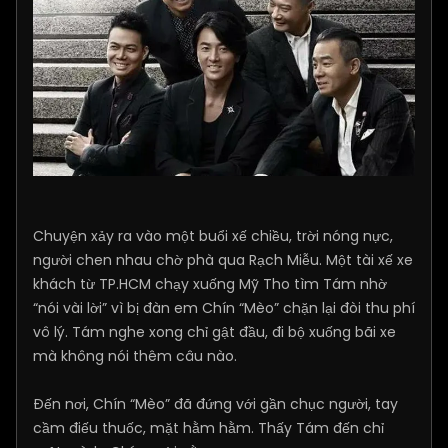
Chuyện xảy ra vào một buổi xế chiều, trời nóng nực,
người chen nhau chờ phà qua Rạch Miễu. Một tài xế xe
khách từ TP.HCM chạy xuống Mỹ Tho tìm Tám nhờ
“nói vài lời” vì bị đàn em Chín “Mèo” chặn lại đòi thu phí
vô lý. Tám nghe xong chỉ gật đầu, đi bộ xuống bãi xe
mà không nói thêm câu nào.
Đến nơi, Chín “Mèo” đã đứng với gần chục người, tay
cầm điếu thuốc, mặt hằm hằm. Thấy Tám đến chỉ