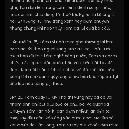
hồ. Nhà đông anh em, cha mẹ đi buôn trái cây theo
ghe, Tám lớn lên trong cảnh lênh đênh sông nước,
học cái tính chịu đựng từ thuở bé. Người ta kể ông ít
nói lạ thường: tụi nhỏ trong xóm hay kiếm chuyện,
nhưng chẳng khi nào thấy Tám cãi lại quá ba câu.
Đến tuổi 14–15, Tám rời nhà theo ghe thương lái làm
bốc vác, rồi theo người sang tận Sa Đéc, Châu Đốc
mua bán đủ thứ. Làm nghề sông nước, Tám va chạm
nhiều kiểu người: dân buôn, bốc vác, bến bãi, tay đỏ
đen… Nhờ cái thân hình rắn chắc và đôi mắt lúc nào
cũng tỉnh như ban ngày, ông được bọn bốc xếp ưa, tụt
dốc lúc nào cũng gọi theo.
Lên 20, Tám quay lại Mỹ Tho thì vùng này đã có vài
nhóm anh chị bắt đầu bảo kê chợ, bãi và quán xá.
Chuyện Tám “ăn nói ít, can đảm nhiều” lan đến tai
mấy tay đầu đàn, kéo ông vào cuộc chơi. Một lần xô
xát ở bến đò Tân Long, Tám ra tay dứt khoát đến mức