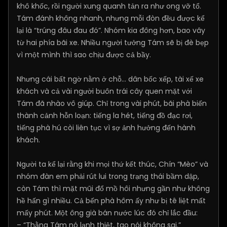
khô khốc, rồi người xung quanh tản ra như ong vỡ tổ.
Tám đánh không nhanh, nhưng mỗi đòn đều được kể
lại là “trúng đâu đau đó”. Nhóm kia đông hơn, bao vây
từ hai phía bãi xe. Nhiều người tưởng Tám sẽ bị đè bẹp
vì một mình thì sao chịu được cả bầy.
Nhưng cái bất ngờ nằm ở chỗ… dân bốc xếp, tài xế xe
khách và cả vài người buôn trái cây quen mặt với
Tám đã nhào vô giúp. Chỉ trong vài phút, bãi phà biến
thành cảnh hỗn loạn: tiếng la hét, tiếng đồ đạc rơi,
tiếng phà hú còi liên tục vì sợ ảnh hưởng đến hành
khách.
Người ta kể lại rằng khi mọi thứ kết thúc, Chín “Mèo” và
nhóm đàn em phải rút lui trong trạng thái bầm dập,
còn Tám thì mặt mũi đổ mồ hôi nhưng gần như không
hề hấn gì nhiều. Cả bến phà hôm ấy như bị tê liệt mất
mấy phút. Một ông già bán nước lúc đó chỉ lắc đầu:
– “Thằng Tám nó lạnh thiệt, tao nói không sai.”