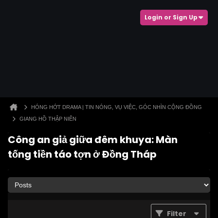
Login or Sign Up
HÓNG HỚT DRAMA | TIN NÓNG, VỤ VIỆC, GÓC NHÌN CỘNG ĐỒNG
GIANG HỒ THẬP NIÊN
Công an giả giữa đêm khuya: Màn
tống tiền táo tợn ở Đồng Tháp
Filter