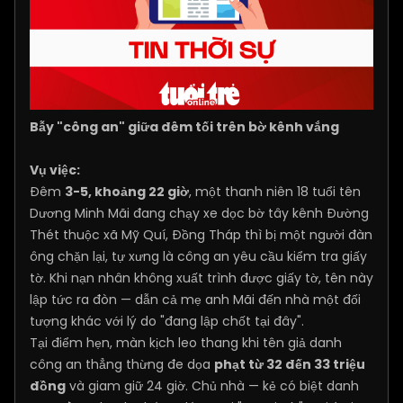
Bẫy "công an" giữa đêm tối trên bờ kênh vắng
Vụ việc:
Đêm
3-5, khoảng 22 giờ
, một thanh niên 18 tuổi tên
Dương Minh Mãi đang chạy xe dọc bờ tây kênh Đường
Thét thuộc xã Mỹ Quí, Đồng Tháp thì bị một người đàn
ông chặn lại, tự xưng là công an yêu cầu kiểm tra giấy
tờ. Khi nạn nhân không xuất trình được giấy tờ, tên này
lập tức ra đòn — dẫn cả mẹ anh Mãi đến nhà một đối
tượng khác với lý do "đang lập chốt tại đây".
Tại điểm hẹn, màn kịch leo thang khi tên giả danh
công an thẳng thừng đe dọa
phạt từ 32 đến 33 triệu
đồng
và giam giữ 24 giờ. Chủ nhà — kẻ có biệt danh