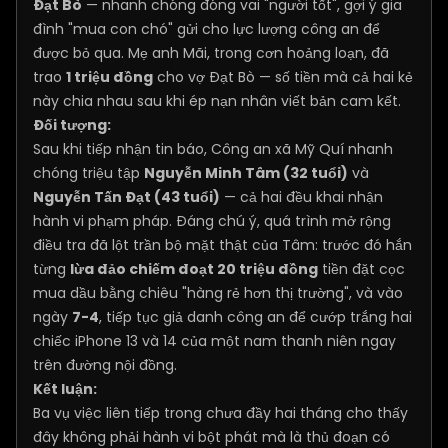
Đạt Bò
— nhanh chóng đóng vai "người tốt", gợi ý gia
đình "mua con chó" gửi cho lực lượng công an để
được bỏ qua. Mẹ anh Mãi, trong cơn hoảng loạn, đã
trao
1 triệu đồng
cho vợ Đạt Bò — số tiền mà cả hai kẻ
này chia nhau sau khi ép nạn nhân viết bản cam kết.
Đối tượng:
Sau khi tiếp nhận tin báo, Công an xã Mỹ Quí nhanh
chóng triệu tập
Nguyễn Minh Tâm (32 tuổi)
và
Nguyễn Tấn Đạt (43 tuổi)
— cả hai đều khai nhận
hành vi phạm pháp. Đáng chú ý, quá trình mở rộng
điều tra đã lột trần bộ mặt thật của Tâm: trước đó hắn
từng
lừa đảo chiếm đoạt 20 triệu đồng
tiền đặt cọc
mua dầu bằng chiêu "hàng rẻ hơn thị trường", và vào
ngày
7-4
, tiếp tục giả danh công an để cướp trắng hai
chiếc iPhone 13 và 14 của một nam thanh niên ngay
trên đường nội đồng.
Kết luận:
Ba vụ việc liên tiếp trong chưa đầy hai tháng cho thấy
đây không phải hành vi bột phát mà là thủ đoạn có