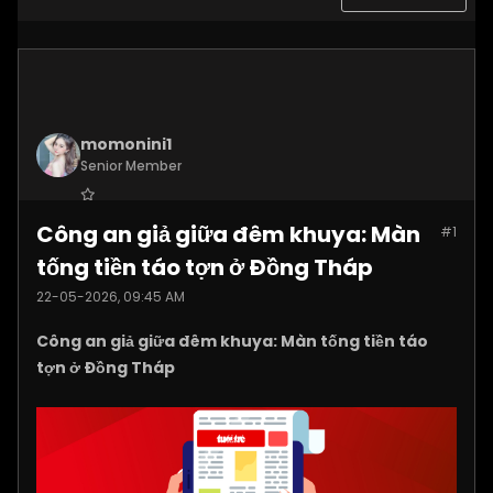
momonini1
Senior Member
Join Date:
Apr 2026
Công an giả giữa đêm khuya: Màn
#1
Posts:
5395
tống tiền táo tợn ở Đồng Tháp
22-05-2026, 09:45 AM
Công an giả giữa đêm khuya: Màn tống tiền táo
tợn ở Đồng Tháp