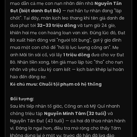
mạo dẫn cả mẹ con nạn nhân đến nhà
Nguyễn Tấn
Đạt (biệt danh Đạt Bò)
— nơi hắn tự nhận đang "lập
chốt". Tại đây, màn kịch leo thang khi tên giả danh đe
dọa phạt tới
32–33 triệu đồng
và tạm giữ 24 giờ,
khiến hai mẹ con hoảng loạn van xin. Đúng lúc đó, Đạt
Bò xuất hiện đóng vai "người tốt bụng", gợi ý gia đình
mua một con chó để "hối lộ lực lượng công an". Mẹ
anh Mãi tin sái cổ, vội lấy
1 triệu đồng
đưa cho vợ Đạt
Bò. Nhận tiền xong, tên giả mạo lập tức "tha" cho nạn
nhân và yêu cầu ký cam kết — kịch bản khép lại hoàn
hảo đến đáng sợ.
Kẻ chủ mưu: Chuỗi tội phạm có hệ thống
Đối tượng:
Sau khi tiếp nhận tố giác, Công an xã Mỹ Quí nhanh
chóng triệu tập
Nguyễn Minh Tâm (32 tuổi)
và
Nguyễn Tấn Đạt (43 tuổi) — cả hai đã thừa nhận hành
vi. Đáng lo ngại hơn, điều tra mở rộng cho thấy Tâm
không dừng lại ở một vụ: trước đó hắn đã lừa đảo