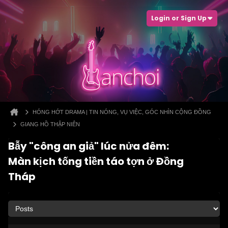
Login or Sign Up
HÓNG HỚT DRAMA | TIN NÓNG, VỤ VIỆC, GÓC NHÌN CỘNG ĐỒNG
GIANG HỒ THẬP NIÊN
Bẫy "công an giả" lúc nửa đêm:
Màn kịch tống tiền táo tợn ở Đồng
Tháp