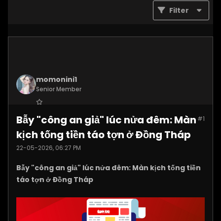
Filter
momonini1
Senior Member
Join Date:
Apr 2026
Bẫy "công an giả" lúc nửa đêm: Màn
#1
Posts:
5399
kịch tống tiền táo tợn ở Đồng Tháp
22-05-2026, 06:27 PM
Bẫy "công an giả" lúc nửa đêm: Màn kịch tống tiền
táo tợn ở Đồng Tháp