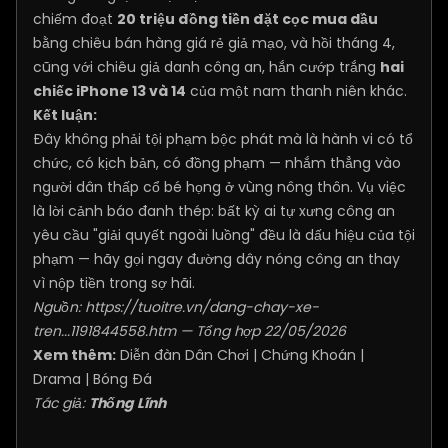
chiếm đoạt
20 triệu đồng tiền đặt cọc mua dầu
bằng chiêu bán hàng giá rẻ giả mạo, và hồi tháng 4,
cũng với chiêu giả danh công an, hắn cướp trắng
hai
chiếc iPhone 13 và 14
của một nam thanh niên khác.
Kết luận:
Đây không phải tội phạm bộc phát mà là hành vi có tổ
chức, có kịch bản, có đồng phạm — nhắm thẳng vào
người dân thấp cổ bé họng ở vùng nông thôn. Vụ việc
là lời cảnh báo đanh thép: bất kỳ ai tự xưng công an
yêu cầu "giải quyết ngoài luồng" đều là dấu hiệu của tội
phạm — hãy gọi ngay đường dây nóng công an thay
vì nộp tiền trong sợ hãi.
Nguồn:
https://tuoitre.vn/dang-chay-xe-
tren...1191844558.htm
— Tổng hợp 22/05/2026
Xem thêm:
Diễn đàn Dân Chơi
|
Chứng Khoán
|
Drama
|
Bóng Đá
Tác giả:
Thống Lĩnh