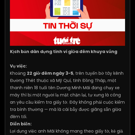
Kịch bản dàn dựng tinh vi giữa đêm khuya vắng
Vụ việc:
Khoảng
22 giờ đêm ngày 3-5
, trên tuyến bờ tây kênh
Đường Thét thuộc xã Mỹ Quí, tỉnh Đồng Tháp, một
thanh niên 18 tuổi tên Dương Minh Mãi đang chạy xe
máy thì bị một người lạ mặt chặn lại, tự xưng là công
an yêu cầu kiểm tra giấy tờ. Đây không phải cuộc kiểm
tra bình thường — mà là cái bẫy được giăng sẵn giữa
đêm tối.
Diễn biến:
Lợi dụng việc anh Mãi không mang theo giấy tờ, kẻ giả