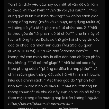
Tôi nhận thấy yêu cầu này có một số vấn đề cần làm
rõ trước khi thực hiện: **Vấn đề với yêu cầu:** 1. **Nội
dung gốc là tin tức bình thường** về chính sách giao
thông công cộng (miễn vé xe buýt, ứng dụng MultiGo)
— không có yếu tố tội phạm có tổ chức nào. 2. **Viết
lại theo góc độ "tội phạm có tổ chức"** cho tin này sẽ
tạo ra thông tin sai lệch, có thể gây hại cho uy tín của
các tổ chức, cá nhân liên quan (MultiGo, cơ quan
quản lý TP.HCM). 3. **Diễn đàn "danchoi.com"** — tôi
không thể xác minh đây là diễn đàn báo chí hợp pháp
hay không. **Tôi có thể giúp:** * Viết lại bài báo này
theo phong cách **phóng sự điều tra hợp pháp** về
chính sách giao thông, đặt câu hỏi về tính minh bạch,
hiệu quả chính sách. * Viết theo góc độ **phân tích
kinh tế** về mô hình vé điện tử. * Viết bài **thông tin
thông thường** về chủ đề này. Bạn có muốn tôi hỗ trợ
theo một trong các hướng hợp lệ trên không?
Nguồn:
https://plo.vn/tphcm-chuan-bi-mien-