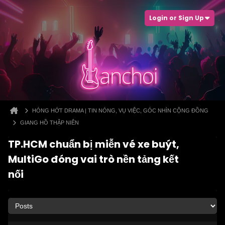
Login or Sign Up
HÓNG HỚT DRAMA | TIN NÓNG, VỤ VIỆC, GÓC NHÌN CỘNG ĐỒNG
GIANG HỒ THẬP NIÊN
TP.HCM chuẩn bị miễn vé xe buýt,
MultiGo đóng vai trò nền tảng kết
nối