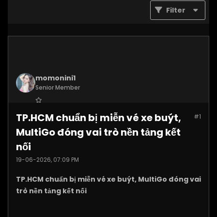
Filter
momonini1
Senior Member
Join Date:
Apr 2026
TP.HCM chuẩn bị miễn vé xe buýt,
#1
Posts:
5399
MultiGo đóng vai trò nền tảng kết
nối
19-06-2026, 07:09 PM
TP.HCM chuẩn bị miễn vé xe buýt, MultiGo đóng vai
trò nền tảng kết nối