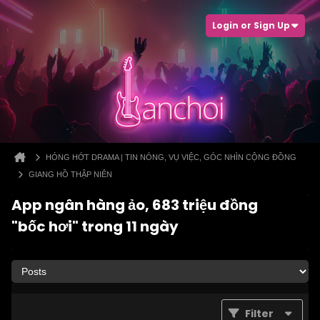
Login or Sign Up
HÓNG HỚT DRAMA | TIN NÓNG, VỤ VIỆC, GÓC NHÌN CỘNG ĐỒNG
GIANG HỒ THẬP NIÊN
App ngân hàng ảo, 683 triệu đồng
"bốc hơi" trong 11 ngày
Filter