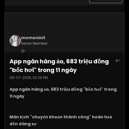
momonini1
Senior Member
Join Date:
Apr 2026
App ngân hàng ảo, 683 triệu đồng
#1
Posts:
5395
"bốc hơi" trong 11 ngày
08-07-2026, 02:06 PM
App ngân hàng ảo, 683 triệu đồng "bốc hơi" trong
11 ngày
Màn kịch "chuyển khoản thành công" hoàn hảo
đến đáng sợ