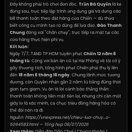
Đây không phải trò chơi đơn độc.
Trần Bá Quyền
là kẻ
đứng sau, trực tiếp lập trình ứng dụng giả và dựng các
bill thanh toán theo đặt hàng của Chiến — dù thừa
biết công cụ mình tạo ra dùng để lừa đảo.
Đào Thanh
Chung
đóng vai "chân chạy", trực tiếp ra mặt tại các
cửa hàng thực hiện phi vụ.
Kết luận:
Ngày 7/7, TAND TP HCM tuyên phạt
Chiến 12 năm 6
tháng tù
. Cộng với bản án cũ tại Hải Phòng về tội cố ý
gây thương tích, tổng hình phạt Chiến phải thụ lý lên
đến
18 năm 6 tháng 16 ngày
. Chung lãnh mức tương
đương, còn Quyền nhận gần 2 năm tù bằng đúng thời
gian tạm giam. Vụ án là lời cảnh báo thẳng thắn:
thanh toán không tiền mặt tiện lợi, nhưng chỉ cần một
giây lơ là xác minh, cả chục triệu đồng hàng hóa có
thể đội nón ra đi.
Nguồn:
https://vnexpress.net/chieu-lua-chuy...o-
5094583.html
— Tổng hợp 08/07/2026
Xem thêm:
Diễn đàn Dân Chơi
|
Chứng Khoán
|