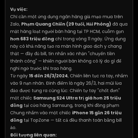
Vụ việc:
Chỉ cần một ứng dụng ngân hàng giả mạo mua trên
Zalo,
Phạm Quang Chiến (29 tuổi, Hải Phòng)
đã qua
mặt hàng loạt người bán hàng tại TP HCM, cuỗm gọn
hơn 683 triệu đồng
chỉ trong vòng 11 ngày. Ứng dụng
này có khả năng tạo ra màn hình giao dịch y chang
thật — đầy đủ bill, tin nhắn xác nhận "chuyển tiền
thành công" — khiến người bán không có lý do gì để
nghi ngờ trước khi trao hàng.
Từ ngày
15 đến 26/3/2024
, Chiến liên tục ra tay, nhắm
vào 9 nạn nhân. Đỉnh điểm là ngày 26/3, hai mũi lừa
đảo được tung ra cùng lúc: Chiến tự tay "chốt đơn"
một chiếc
Samsung S24 Ultra trị giá hơn 25 triệu
đồng
tại cửa hàng Samsung, trong khi đồng phạm
Chung nhắm vào một chiếc
iPhone 15 gần 26 triệu
đồng
tại TopZone — tất cả đều thanh toán bằng bill
ảo.
Đối tượng liên quan: