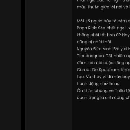
tham gia các hội nghị thư
mâu thuẫn giữa lời nói và
Một số người bày tỏ cảm x
Papa Rick
: Sắp chết ngạt 
không phải tốt hơn à? Hay
cũng bị chửi thôi
Nguyễn Đức Vinh
: Bởi y x
Tieudaoquan
: Tất nhiên 
đám soi mói cuộc sống ng
Carnet De Spectrum
: Khô
Leo. Và thay vì đi máy bay
hành động như lời nói
Ôn thần phòng vé Triệu Lệ
quan trọng là anh cũng ch