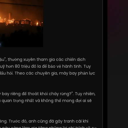
 hậu", thường xuyên tham gia các chiến dịch
ỹ hơn 80 triệu đô la để bảo vệ hành tinh. Tuy
 dấu hỏi. Theo các chuyên gia, máy bay phản lực
 bay riêng để thoát khỏi cháy rừng?". Tuy nhiên,
u quan trọng nhất và không thể mong đợi ai sẽ
iêng. Trước đó, anh cũng đã gây tranh cãi khi