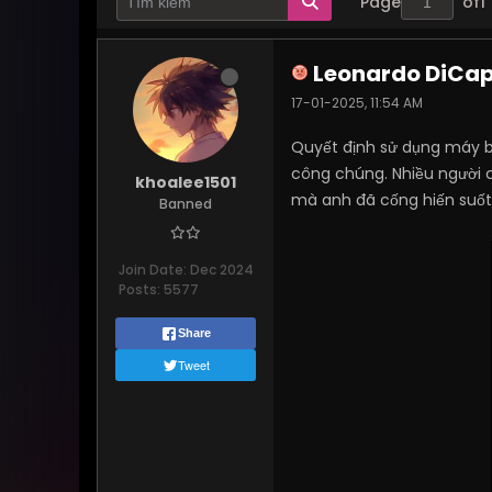
Page
of
1
Leonardo DiCapr
17-01-2025, 11:54 AM
Quyết định sử dụng máy b
công chúng. Nhiều người ch
khoalee1501
mà anh đã cống hiến suố
Banned
Join Date:
Dec 2024
Posts:
5577
Share
Tweet