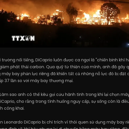
trường nổi tiếng, DiCaprio luôn được ca ngợi là "chiến binh khí
 giảm phát thải carbon. Qua quỹ từ thiện của mình, anh đã gây qu
g máy bay phản lực riêng đã khiến tất cả những nỗ lực đó bị đặt
gấp 37 lần so với máy bay thương mại.
"Làm sao anh có thể kêu gọi cứu hành tinh trong khi lại chọn máy
iCaprio, cho rằng trong tình huống nguy cấp, sự sống còn là điề
ch công khai.
n Leonardo DiCaprio bị chỉ trích vì thói quen sử dụng máy bay r