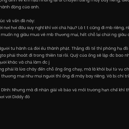
ợng đỉnh về khí hậu nhưng lại di chuyển bằng máy bay riêng, điều
 hành động của anh.
úc về vấn đề này:
tới nơi hơi đâu suy nghĩ khí với chả hậu? Là t t cũng đi mb riê
 muốn ng giàu mua vé mb thương mại, hết chỗ lại chửi ng giàu đc
ì Người tu hành cả đời ếu thành phật. Thằng đồ tể thì phóng hạ đồ
ngta phải thoát đi trong thiên tai rồi. Quỹ của ổng sẽ lập đc bao
ười khác và chả làm đc j
ng phải là lửa cháy đến chỗ ổng ổng chạy, mà là khói bụi từ vụ ch
 thương mại như mọi người thì ổng đi máy bay riêng. Và bị chỉ tr
 Dĩnh
: Nhưng mà đi nhận giải về bảo vệ môi trường hạn chế khí t
ơi với Diddy đó