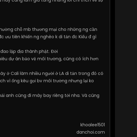
 này càng làm gia tăng những lời chỉ trích về sự
ng, nhường chỗ mb thương mại cho những ng cần
 ưu tiên khiến ng nghèo k di tản đc Kiểu đ gì
 đao lập địa thành phật. Đời
 nhiêu dự án bảo vệ môi trường, cũng có ích hơn
áy ở Cali làm nhiều người ở LA di tản trong đó có
ích vì ổng kêu gọi bv môi trường nhưng lại ko
hải anh cũng đi máy bay riêng tới nha. Và cũng
khoalee1501
danchoi.com