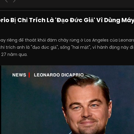
io Bị Chỉ Trích Là 'Đạo Đức Giả' Vì Dùng M
ay riêng để thoát khỏi đám cháy rừng ở Los Angeles của Leona
ỉ trích anh là "đạo đức giả", sống "hai mặt", vì hành động này đ
t 27 năm qua.