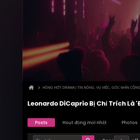
HÓNG HỚT DRAMA | TIN NÓNG, VỤ VIỆC, GÓC NHÌN CỘN
Leonardo DiCaprio Bị Chỉ Trích Là
Posts
Hoạt động mới nhất
Photos