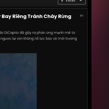
Filter
áy Bay Riêng Tránh Cháy Rừng
#1
rdo DiCaprio đã gây ra phản ứng mạnh mẽ từ
i ngược lại với những nỗ lực bảo vệ môi trường