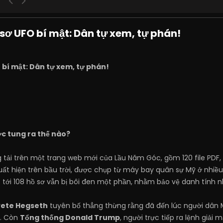
sơ UFO bí mật: Dân tự xem, tự phán!
 bí mật: Dân tự xem, tự phán!
c tung ra thế nào?
g tải trên một trang web mới của Lầu Năm Góc, gồm 120 file PDF, 
 xuất hiện trên bầu trời, được chụp từ máy bay quân sự Mỹ ở nhiều
có tới 108 hồ sơ vẫn bị bôi đen một phần, nhằm bảo vệ danh tính
Pete Hegseth
tuyên bố thẳng thừng rằng đã đến lúc người dân
y. Còn
Tổng thống Donald Trump
, người trực tiếp ra lệnh giải