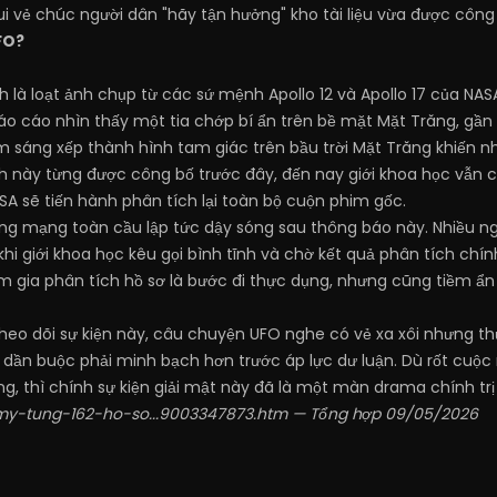
ui vẻ chúc người dân "hãy tận hưởng" kho tài liệu vừa được công
FO?
 là loạt ảnh chụp từ các sứ mệnh Apollo 12 và Apollo 17 của NAS
áo cáo nhìn thấy một tia chớp bí ẩn trên bề mặt Mặt Trăng, gần
m sáng xếp thành hình tam giác trên bầu trời Mặt Trăng khiến 
h này từng được công bố trước đây, đến nay giới khoa học vẫn 
A sẽ tiến hành phân tích lại toàn bộ cuộn phim gốc.
g mạng toàn cầu lập tức dậy sóng sau thông báo này. Nhiều ngườ
hi giới khoa học kêu gọi bình tĩnh và chờ kết quả phân tích chí
 gia phân tích hồ sơ là bước đi thực dụng, nhưng cũng tiềm ẩn n
theo dõi sự kiện này, câu chuyện UFO nghe có vẻ xa xôi nhưng t
 dần buộc phải minh bạch hơn trước áp lực dư luận. Dù rốt cuộc n
ng, thì chính sự kiện giải mật này đã là một màn drama chính trị
n/my-tung-162-ho-so...9003347873.htm
— Tổng hợp 09/05/2026