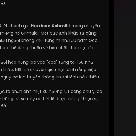
 bố.
A. Phi hành gia
Harrison Schmitt
trong chuyến
 miệng hố Grimaldi. Một bức ảnh khác từ cùng
nhiều người không khỏi rùng mình. Lầu Năm Góc
chưa thể đồng thuận về bản chất thực sự của
i hào hứng lao vào "đào" từng tài liệu như
nh thức. Một số chuyên gia nhận định rằng việc
guy cơ lan truyền thông tin sai lệch nếu thiếu
hực ra phản ánh một xu hướng rất đáng chú ý, đó
hững hồ sơ này có tiết lộ được điều gì thực sự
 đá