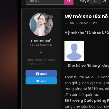
Page
of
1
Mỹ mở kho 162 hồ 
09-05-2026, 02:08 PM
Mỹ mở kho 162 hồ sơ UFO
momonini1
Senior Member
Join Date:
Apr 2026
Posts:
5399
Kho hồ sơ "khủng" đượ
Share
Toàn bộ tài liệu được đăn
Tweet
ảnh ghi lại các vật thể lạ
trong tổng số 162 hồ sơ, 
đến căn cứ quân sự.
Bộ trưởng Quốc phòng 
từng che giấu bao lâu na