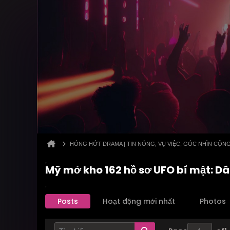
HÓNG HỚT DRAMA | TIN NÓNG, VỤ VIỆC, GÓC NHÌN CỘN
Mỹ mở kho 162 hồ sơ UFO bí mật: Dâ
Posts
Hoạt động mới nhất
Photos