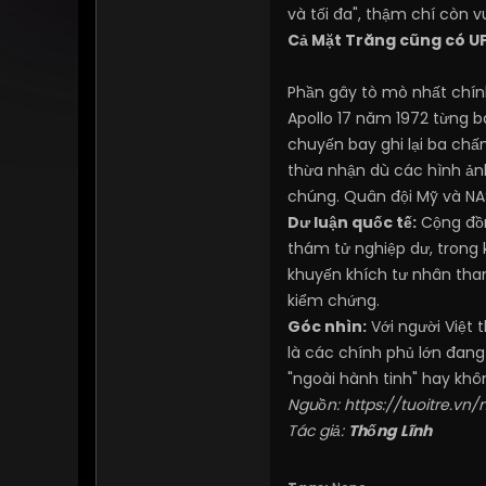
và tối đa", thậm chí còn v
Cả Mặt Trăng cũng có U
Phần gây tò mò nhất chính
Apollo 17 năm 1972 từng b
chuyến bay ghi lại ba chấ
thừa nhận dù các hình ản
chúng. Quân đội Mỹ và NAS
Dư luận quốc tế:
Cộng đồn
thám tử nghiệp dư, trong k
khuyến khích tư nhân tham
kiểm chứng.
Góc nhìn:
Với người Việt 
là các chính phủ lớn đang
"ngoài hành tinh" hay khô
Nguồn:
https://tuoitre.v
Tác giả:
Thống Lĩnh