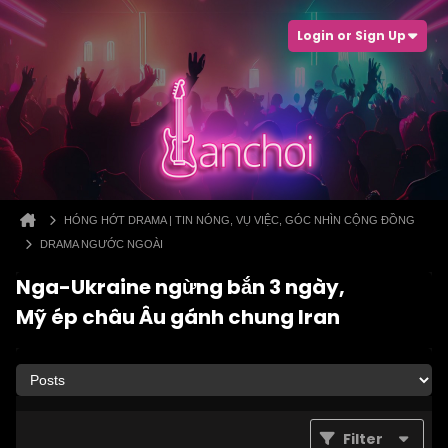
Login or Sign Up
HÓNG HỚT DRAMA | TIN NÓNG, VỤ VIỆC, GÓC NHÌN CỘNG ĐỒNG
DRAMA NGƯỚC NGOÀI
Nga-Ukraine ngừng bắn 3 ngày,
Mỹ ép châu Âu gánh chung Iran
Filter