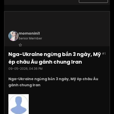
momonini1
Senior Member
Join Date:
Apr 2026
Nga-Ukraine ngừng bắn 3 ngày, Mỹ
#1
Posts:
5399
ép châu Âu gánh chung Iran
09-05-2026, 04:36 PM
Nga-Ukraine ngừng bắn 3 ngày, Mỹ ép châu Âu
gánh chung Iran