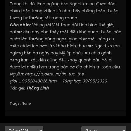
Trong khi đó, lệnh ngừng bắn Nga-Ukraine được đón
nhận thận trọng vì lịch sử cho thấy những thỏa thuận
tương tự thường rất mong manh.
Góc nhìn:
Với người Việt theo dõi tình hình thế giới,
hai sự kiện này cho thấy một điều khá quen thuộc: các
nước lớn thường dùng ngoại giao như một công cụ
mặc cả lợi ích hơn là vì hòa bình thực sự. Nga-Ukraine
ngừng bắn ba ngày hay Mỹ ép châu Âu chia gánh
nặng Iran, xét đến cùng đều xoay quanh câu hỏi ai
được lợi nhiều hơn trong bàn cờ địa chính trị toàn cầu.
Nguồn:
https://tuoitre.vn/tin-tuc-the-
gioi-...9052048026.htm
— Tổng hợp 09/05/2026
Tác giả:
Thống Lĩnh
Tags:
None