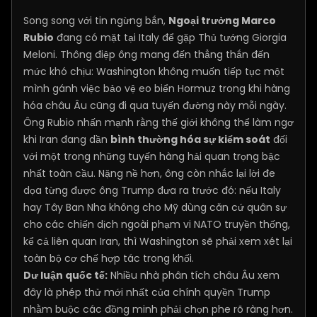
Song song với tin ngừng bắn,
Ngoại trưởng Marco
Rubio
đang có mặt tại Italy để gặp Thủ tướng Giorgia
Meloni. Thông điệp ông mang đến thẳng thắn đến
mức khó chịu: Washington không muốn tiếp tục một
mình gánh việc bảo vệ eo biển Hormuz trong khi hàng
hóa châu Âu cũng đi qua tuyến đường này mỗi ngày.
Ông Rubio nhấn mạnh rằng thế giới không thể làm ngơ
khi Iran đang dần
bình thường hóa sự kiểm soát
đối
với một trong những tuyến hàng hải quan trọng bậc
nhất toàn cầu. Nặng nề hơn, ông còn nhắc lại lời đe
dọa từng được ông Trump đưa ra trước đó: nếu Italy
hay Tây Ban Nha không cho Mỹ dùng căn cứ quân sự
cho các chiến dịch ngoài phạm vi NATO truyền thống,
kể cả liên quan Iran, thì Washington sẽ phải xem xét lại
toàn bộ cơ chế hợp tác trong khối.
Dư luận quốc tế:
Nhiều nhà phân tích châu Âu xem
đây là phép thử mới nhất của chính quyền Trump
nhằm buộc các đồng minh phải chọn phe rõ ràng hơn.