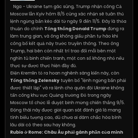
Nga - Ukraine tạm gác súng, Trump nhận công Cả
Moscow lẫn Kyiv hôm 8/5 cùng xác nhận sẽ tuân thủ
lệnh ngừng bắn kéo dài từ ngày 9 đến 11/5. Đây là thỏa
thuận do chính
Tổng thống Donald Trump
đứng ra
làm trung gian, và ông không giấu phần tự hào khi
công bố kết quả này trước truyền thông. Theo ông
Trump, hai bên còn nhất trí trao đổi mỗi bên một
nghìn tù binh chiến tranh, một con số không nhỏ nếu
thực sự được thực hiện đầy đủ.
Điện Kremlin tỏ ra hoan nghênh sáng kiến này, còn
Tổng thống Zelensky
tuyên bố "lệnh ngừng bắn phải
được thiết lập" và ra lệnh cho quân đội Ukraine không
tấn công khu vực Quảng trường Đỏ trong ngày
Moscow tổ chức lễ duyệt binh mừng chiến thắng 9/5.
Động thái này được giới quan sát đánh giá là mang
tính biểu tượng cao, dù chưa ai dám chắc hòa bình
lâu dài có theo sau hay không.
Rubio ở Rome: Châu Âu phải gánh phần của mình