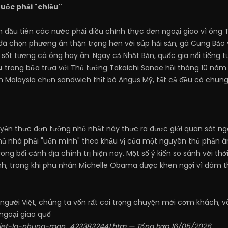
uốc phải "chiều"
n đầu tiên các nước phải điều chỉnh thực đơn ngoại giao vì ôn
đã chọn phương án thận trọng hơn với súp hải sản, gà Cung Bảo 
sốt tương cà ông hay ăn. Ngay cả Nhật Bản, quốc gia nổi tiếng tự
u
trong bữa trưa với Thủ tướng Takaichi Sanae hồi tháng 10 năm 
òn Malaysia chọn sandwich thịt bò Angus Mỹ, tất cả đều có ch
ện thực đơn tưởng nhỏ nhặt này thực ra được giới quan sát ngoạ
hủ nhà phải "uốn mình" theo khẩu vị của một nguyên thủ phản 
ong bối cảnh địa chính trị hiện nay. Một số ý kiến so sánh với 
inh, trong khi phu nhân Michelle Obama được khen ngợi vì dám 
người Việt, chúng ta vốn rất coi trọng chuyện mời cơm khách, và
ngoại giao quố
/tiet-lo-nhung-mon...4233832441.htm
— Tổng hợp 16/05/2026