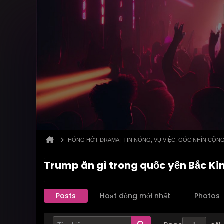
HÓNG HỚT DRAMA | TIN NÓNG, VỤ VIỆC, GÓC NHÌN CỘN
Trump ăn gì trong quốc yến Bắc Ki
Posts
Hoạt động mới nhất
Photos