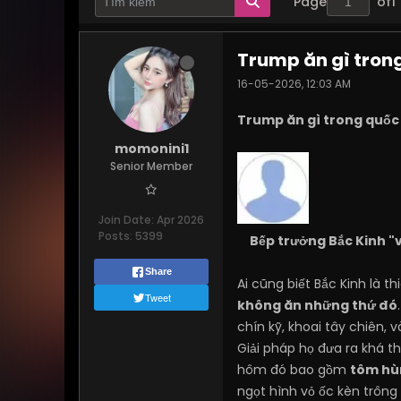
Page
of
1
Trump ăn gì trong
16-05-2026, 12:03 AM
Trump ăn gì trong quốc 
momonini1
Senior Member
Join Date:
Apr 2026
Posts:
5399
Bếp trưởng Bắc Kinh "
Share
Ai cũng biết Bắc Kinh là 
Tweet
không ăn những thứ đó
chín kỹ, khoai tây chiên,
Giải pháp họ đưa ra khá t
hôm đó bao gồm
tôm hù
ngọt hình vỏ ốc kèn trông 