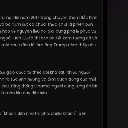
g Trump. Hồi năm 2017 trong chuyến thăm Bắc Kinh
và bò hầm sốt cà chua, thực chất là phiên bản
 hào về nguyên liệu nội địa, cũng phá lệ phục vụ
ngoái. Hàn Quốc thì dọn bít tết kèm tương cà và
ung một mục đích là làm ông Trump cảm thấy như
i giao quốc tế theo dõi khá sát. Nhiều người
ánh rõ sức ảnh hưởng và tầm quan trọng của mối
thời cựu Tổng thống Obama, người cũng từng ăn bít
thử món lẩu cay đặc sản.
 "khách đến nhà thì phải chiều khách" là lẽ