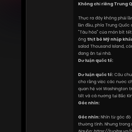
Không chỉ riêng Trung Q
Thực ra đây không phải lầ
lần đầu, phía Trung Quốc 
"Tàu hóa" của món bít tết 
ông
thịt bò Mỹ nhập khẩ
salad Thousand Island, c
đang ăn tại nhà.
Dư luận quốc tế:
Dư luận quốc tế:
Câu chuy
cho rằng việc các nước c
quan hệ với Washington tr
tết và cá nướng tại Bắc K
Góc nhìn:
Góc nhìn:
Nhìn từ góc độ 
thường tình. Nhưng trong 
Nguồn:
https://tuoitre.vn