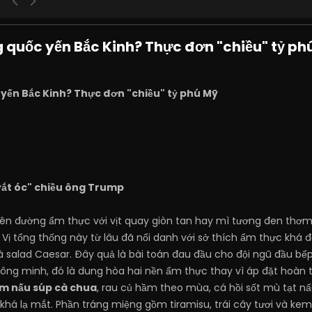
 quốc yến Bắc Kinh? Thực đơn "chiều" tỷ ph
yến Bắc Kinh? Thực đơn "chiều" tỷ phú Mỹ
vắt óc" chiều ông Trump
thiên đường ẩm thực với vịt quay giòn tan hay mì tương đen thơ
. Vị tổng thống này từ lâu đã nổi danh với sở thích ẩm thực khá đ
 và salad Caesar. Đây quả là bài toán đau đầu cho đội ngũ đầu b
hông minh, đó là dung hòa hai nền ẩm thực thay vì áp đặt hoàn 
m nấu súp cà chua
, rau củ hầm theo mùa, cá hồi sốt mù tạt n
khá lạ mắt. Phần tráng miệng gồm tiramisu, trái cây tươi và kem, 