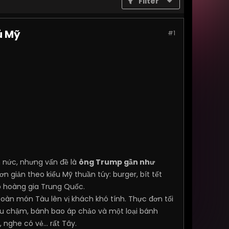
Filter
ú Mỹ
#1
m nức, nhưng vấn đề là
ông Trump gần như
ơn giản theo kiểu Mỹ thuần túy: burger, bít tết
ếp hoàng gia Trung Quốc.
toàn món Tàu lên vị khách khó tính. Thực đơn tối
ấu chậm, bánh bao áp chảo và một loại bánh
nghe có vẻ... rất Tây.