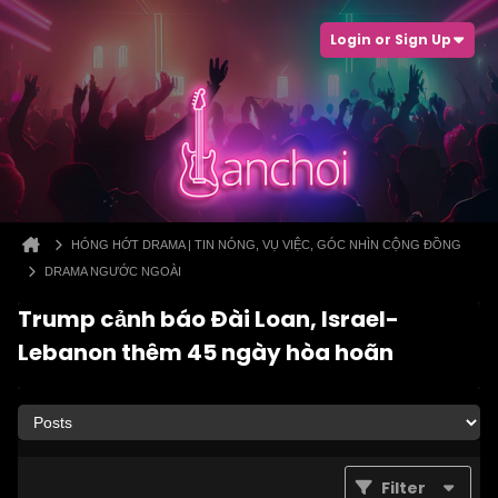
Login or Sign Up
HÓNG HỚT DRAMA | TIN NÓNG, VỤ VIỆC, GÓC NHÌN CỘNG ĐỒNG
DRAMA NGƯỚC NGOÀI
Trump cảnh báo Đài Loan, Israel-
Lebanon thêm 45 ngày hòa hoãn
Filter