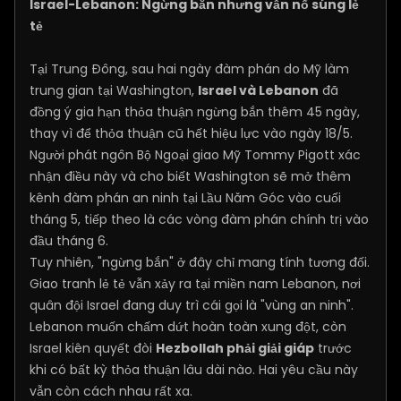
Israel-Lebanon: Ngừng bắn nhưng vẫn nổ súng lẻ
tẻ
Tại Trung Đông, sau hai ngày đàm phán do Mỹ làm
trung gian tại Washington,
Israel và Lebanon
đã
đồng ý gia hạn thỏa thuận ngừng bắn thêm 45 ngày,
thay vì để thỏa thuận cũ hết hiệu lực vào ngày 18/5.
Người phát ngôn Bộ Ngoại giao Mỹ Tommy Pigott xác
nhận điều này và cho biết Washington sẽ mở thêm
kênh đàm phán an ninh tại Lầu Năm Góc vào cuối
tháng 5, tiếp theo là các vòng đàm phán chính trị vào
đầu tháng 6.
Tuy nhiên, "ngừng bắn" ở đây chỉ mang tính tương đối.
Giao tranh lẻ tẻ vẫn xảy ra tại miền nam Lebanon, nơi
quân đội Israel đang duy trì cái gọi là "vùng an ninh".
Lebanon muốn chấm dứt hoàn toàn xung đột, còn
Israel kiên quyết đòi
Hezbollah phải giải giáp
trước
khi có bất kỳ thỏa thuận lâu dài nào. Hai yêu cầu này
vẫn còn cách nhau rất xa.