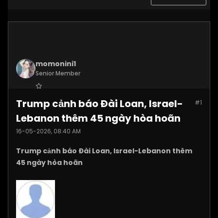
momonini1
Senior Member
Join Date:
Apr 2026
Trump cảnh báo Đài Loan, Israel-
#1
Posts:
5399
Lebanon thêm 45 ngày hòa hoãn
16-05-2026, 08:40 AM
Trump cảnh báo Đài Loan, Israel-Lebanon thêm
45 ngày hòa hoãn