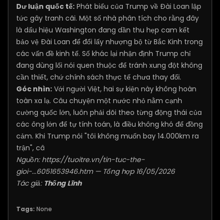
Dư luận quốc tế:
Phát biểu của Trump về Đài Loan lập
tức gây tranh cãi. Một số nhà phân tích cho rằng đây
là dấu hiệu Washington đang dần thu hẹp cam kết
bảo vệ Đài Loan để đổi lấy nhượng bộ từ Bắc Kinh trong
các vấn đề kinh tế. Số khác lại nhận định Trump chỉ
đang dùng lối nói quen thuộc để tránh xung đột không
cần thiết, chứ chính sách thực tế chưa thay đổi.
Góc nhìn:
Với người Việt, hai sự kiện này không hoàn
toàn xa lạ. Câu chuyện một nước nhỏ nằm cạnh
cường quốc lớn, luôn phải dõi theo từng động thái của
các ông lớn để tự tính toán, là điều không khó để đồng
cảm. Khi Trump nói "tôi không muốn bay 14.000km ra
trận", câ
Nguồn:
https://tuoitre.vn/tin-tuc-the-
gioi-...6051653946.htm
— Tổng hợp 16/05/2026
Tác giả:
Thống Lĩnh
Tags:
None