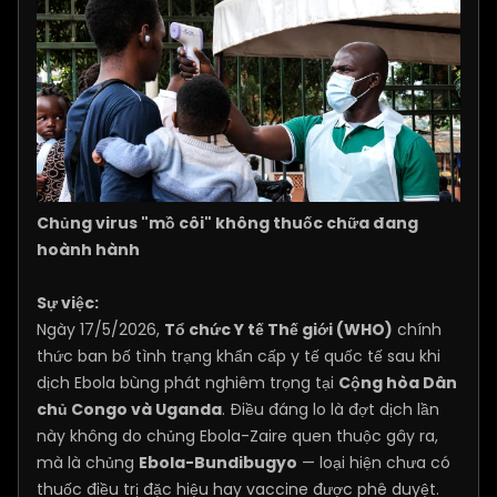
Chủng virus "mồ côi" không thuốc chữa đang
hoành hành
Sự việc:
Ngày 17/5/2026,
Tổ chức Y tế Thế giới (WHO)
chính
thức ban bố tình trạng khẩn cấp y tế quốc tế sau khi
dịch Ebola bùng phát nghiêm trọng tại
Cộng hòa Dân
chủ Congo và Uganda
. Điều đáng lo là đợt dịch lần
này không do chủng Ebola-Zaire quen thuộc gây ra,
mà là chủng
Ebola-Bundibugyo
— loại hiện chưa có
thuốc điều trị đặc hiệu hay vaccine được phê duyệt.