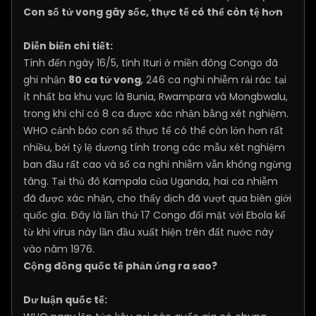
Con số tử vong gây sốc, thực tế có thể còn tệ hơn
Diễn biến chi tiết:
Tính đến ngày 16/5, tỉnh Ituri ở miền đông Congo đã
ghi nhận
80 ca tử vong
, 246 ca nghi nhiễm rải rác tại
ít nhất ba khu vực là Bunia, Rwampara và Mongbwalu,
trong khi chỉ có 8 ca được xác nhận bằng xét nghiệm.
WHO cảnh báo con số thực tế có thể còn lớn hơn rất
nhiều, bởi tỷ lệ dương tính trong các mẫu xét nghiệm
ban đầu rất cao và số ca nghi nhiễm vẫn không ngừng
tăng. Tại thủ đô Kampala của Uganda, hai ca nhiễm
đã được xác nhận, cho thấy dịch đã vượt qua biên giới
quốc gia. Đây là lần thứ 17 Congo đối mặt với Ebola kể
từ khi virus này lần đầu xuất hiện trên đất nước này
vào năm 1976.
Cộng đồng quốc tế phản ứng ra sao?
Dư luận quốc tế: