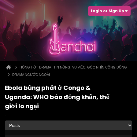
Login or Sign Up
HÓNG HỚT DRAMA | TIN NÓNG, VỤ VIỆC, GÓC NHÌN CỘNG ĐỒNG
DRAMA NGƯỚC NGOÀI
Ebola bùng phát ở Congo &
Uganda: WHO báo động khẩn, thế
giới lo ngại