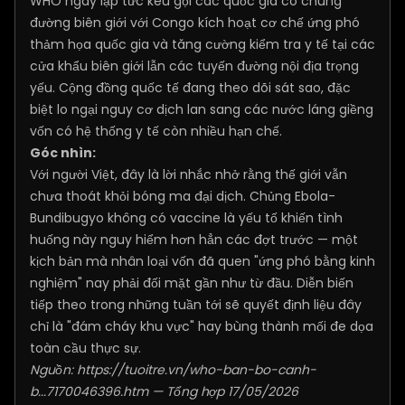
WHO ngay lập tức kêu gọi các quốc gia có chung
đường biên giới với Congo kích hoạt cơ chế ứng phó
thảm họa quốc gia và tăng cường kiểm tra y tế tại các
cửa khẩu biên giới lẫn các tuyến đường nội địa trọng
yếu. Cộng đồng quốc tế đang theo dõi sát sao, đặc
biệt lo ngại nguy cơ dịch lan sang các nước láng giềng
vốn có hệ thống y tế còn nhiều hạn chế.
Góc nhìn:
Với người Việt, đây là lời nhắc nhở rằng thế giới vẫn
chưa thoát khỏi bóng ma đại dịch. Chủng Ebola-
Bundibugyo không có vaccine là yếu tố khiến tình
huống này nguy hiểm hơn hẳn các đợt trước — một
kịch bản mà nhân loại vốn đã quen "ứng phó bằng kinh
nghiệm" nay phải đối mặt gần như từ đầu. Diễn biến
tiếp theo trong những tuần tới sẽ quyết định liệu đây
chỉ là "đám cháy khu vực" hay bùng thành mối đe dọa
toàn cầu thực sự.
Nguồn:
https://tuoitre.vn/who-ban-bo-canh-
b...7170046396.htm
— Tổng hợp 17/05/2026