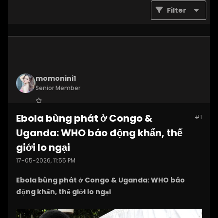
Filter
momonini1
Senior Member
Join Date:
Apr 2026
Ebola bùng phát ở Congo &
#1
Posts:
5399
Uganda: WHO báo động khẩn, thế
giới lo ngại
17-05-2026, 11:55 PM
Ebola bùng phát ở Congo & Uganda: WHO báo
động khẩn, thế giới lo ngại