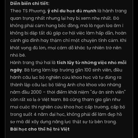
Diễn biến chi tiết:
Theo TS Phương,
ý chí du học đủ mạnh
là hành trang
quan trọng nhất nhưng lại hay bị xem nhẹ nhất. Đó
không phải cảm hứng bốc đồng, mà là ngọn lửa âm ỉ
không bị dập tắt dù gặp cơ hội việc làm hấp dẫn, hoàn
cảnh gia đình hay thậm chí một chuyện tình cảm. Khi
khát vọng đủ lớn, mọi cám dỗ khác tự nhiên trở nên
nhỏ bé.
Hành trang thứ hai là
tích lũy từ những việc nhỏ mỗi
ngày
. Bà từng làm lớp trưởng gần 100 sinh viên, điều
hành câu lạc bộ nghiên cứu khoa học và tự đứng ra
thành lập câu lạc bộ tiếng Anh cho khoa vào những
năm đầu 2000 – thời điểm khái niệm "dự án sinh viên"
còn rất xa lạ ở Việt Nam. Bà cũng tham gia gần như
mọi cuộc thi nghiên cứu khoa học cấp trường, cấp bộ
trong suốt 4 năm đại học, không phải để làm đẹp hồ
sơ mà để xây dựng năng lực thật sự từ bên trong.
Bài học cho thế hệ trẻ Việt