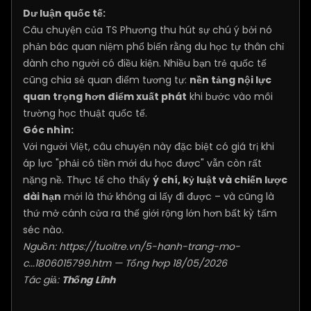
Dư luận quốc tế:
Câu chuyện của TS Phương thu hút sự chú ý bởi nó
phản bác quan niệm phổ biến rằng du học tự thân chỉ
dành cho người có điều kiện. Nhiều bạn trẻ quốc tế
cũng chia sẻ quan điểm tương tự:
nền tảng nội lực
quan trọng hơn điểm xuất phát
khi bước vào môi
trường học thuật quốc tế.
Góc nhìn:
Với người Việt, câu chuyện này đặc biệt có giá trị khi
áp lực "phải có tiền mới du học được" vẫn còn rất
nặng nề. Thực tế cho thấy
ý chí, kỷ luật và chiến lược
dài hạn
mới là thứ không ai lấy đi được – và cũng là
thứ mở cánh cửa ra thế giới rộng lớn hơn bất kỳ tấm
séc nào.
Nguồn:
https://tuoitre.vn/5-hanh-trang-mo-
c...1806015799.htm
— Tổng hợp 18/05/2026
Tác giả:
Thống Lĩnh