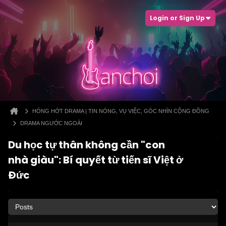
Login or Sign Up
HÓNG HỚT DRAMA | TIN NÓNG, VỤ VIỆC, GÓC NHÌN CỘNG ĐỒNG
DRAMA NGƯỚC NGOÀI
Du học tự thân không cần "con
nhà giàu": Bí quyết từ tiến sĩ Việt ở
Đức