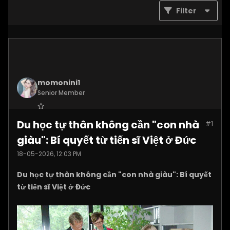
Filter
momonini1
Senior Member
Join Date:
Apr 2026
Du học tự thân không cần "con nhà
#1
Posts:
5399
giàu": Bí quyết từ tiến sĩ Việt ở Đức
18-05-2026, 12:03 PM
Du học tự thân không cần "con nhà giàu": Bí quyết
từ tiến sĩ Việt ở Đức