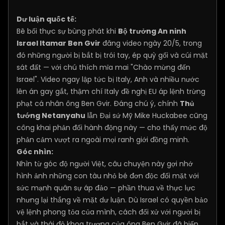
Dư luận quốc tế:
Bê bối thực sự bùng phát khi
Bộ trưởng An ninh
Israel Itamar Ben Gvir
đăng video ngày 20/5, trong
đó những người bị bắt bị trói tay, ép quỳ gối và cúi mặt
sát đất — với chú thích mỉa mai "Chào mừng đến
Israel". Video ngay lập tức bị Italy, Anh và nhiều nước
lên án gay gắt, thậm chí Italy đề nghị EU áp lệnh trừng
phạt cá nhân ông Ben Gvir. Đáng chú ý, chính
Thủ
tướng Netanyahu
lẫn Đại sứ Mỹ Mike Huckabee cũng
công khai phản đối hành động này — cho thấy mức độ
phản cảm vượt ra ngoài mọi ranh giới đồng minh.
Góc nhìn:
Nhìn từ góc độ người Việt, câu chuyện này gợi nhớ
hình ảnh những con tàu nhỏ bé đơn độc đối mặt với
sức mạnh quân sự áp đảo — phần thua về thực lực
nhưng lại thắng về mặt dư luận. Dù Israel có quyền bảo
vệ lệnh phong tỏa của mình, cách đối xử với người bị
bắt và thái độ khoa trương của ông Ben Gvir đã biến