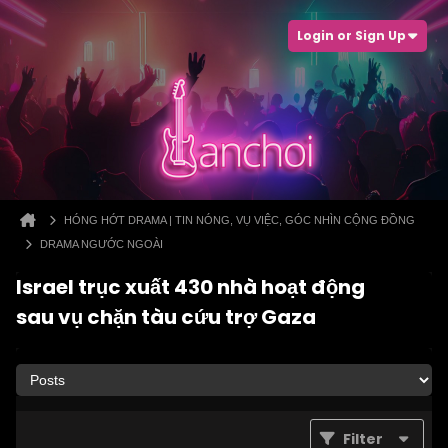
Login or Sign Up
HÓNG HỚT DRAMA | TIN NÓNG, VỤ VIỆC, GÓC NHÌN CỘNG ĐỒNG
DRAMA NGƯỚC NGOÀI
Israel trục xuất 430 nhà hoạt động
sau vụ chặn tàu cứu trợ Gaza
Filter