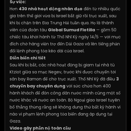
Sự việc:
Hơn
430 nhà hoạt động nhân đạo
đến từ nhiều quốc
gia trên thế giới vừa bị Israel bắt giữ rồi trục xuất, sau
khi bị chặn trên Địa Trung Hải tuần qua. Họ là thành
viên của đoàn tàu
Global Sumud Flotilla
— gồm 50
chiếc tàu khởi hành từ Thổ Nhĩ Kỳ ngày 14/5 — với mục
đích chở hàng viện trợ đến Dải Gaza và lên tiếng phản
đối lệnh phong tỏa kéo dài của Israel.
Diễn biến chi tiết
Sau khi bị bắt, các nhà hoạt động bị giam tại nhà tù
Ktziot giữa sa mạc Negev, trước khi được chuyển tới
sân bay Ramon để chờ trục xuất. Thổ Nhĩ Kỳ đã điều
3
chuyến bay chuyên dụng
với sức chứa hơn 400
hành khách để đón công dân nước mình cùng một số
nước khác về nước an toàn. Bộ Ngoại giao Israel tuyên
bố thẳng thừng rằng sẽ không dung thứ bất kỳ hành vi
nào vi phạm lệnh phong tỏa biển đang áp dụng tại
Gaza.
Video gây phẫn nộ toàn cầu