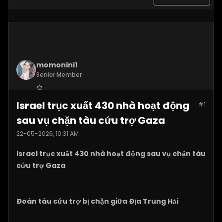
momonini1
Senior Member
Join Date:
Apr 2026
Israel trục xuất 430 nhà hoạt động
#1
Posts:
5395
sau vụ chặn tàu cứu trợ Gaza
22-05-2026, 10:31 AM
Israel trục xuất 430 nhà hoạt động sau vụ chặn tàu
cứu trợ Gaza
Đoàn tàu cứu trợ bị chặn giữa Địa Trung Hải