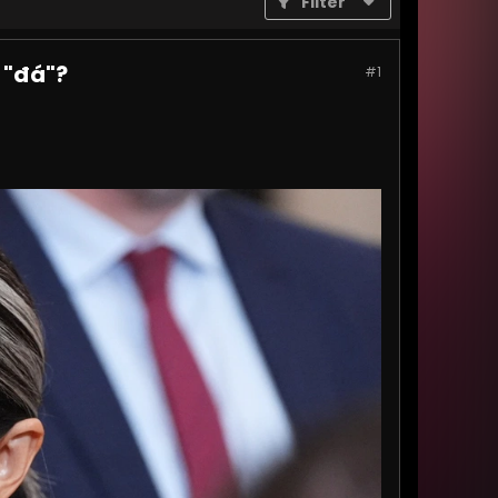
Filter
 "đá"?
#1