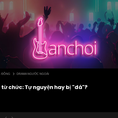
G ĐỒNG
DRAMA NGƯỚC NGOÀI
 từ chức: Tự nguyện hay bị "đá"?