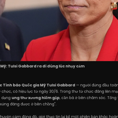
 Mỹ: Tulsi Gabbard ra đi đúng lúc nhạy cảm
c Tình báo Quốc gia Mỹ Tulsi Gabbard
— người đứng đầu toàn
 chức, có hiệu lực từ ngày 30/6. Trong thư từ chức đăng lên mạn
t dạng
ung thư xương hiếm gặp
, cần bà ở bên chăm sóc. Tổng 
à "xứng đáng được ở bên chồng".
uyện cảm động đó, giới thạo tin lại kể một phiên bản khác hoàn t