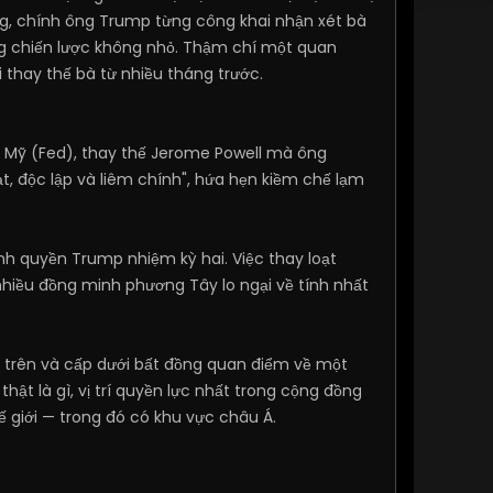
ng, chính ông Trump từng công khai nhận xét bà
g chiến lược không nhỏ. Thậm chí một quan
hay thế bà từ nhiều tháng trước.
 Mỹ (Fed), thay thế Jerome Powell mà ông
t, độc lập và liêm chính", hứa hẹn kiềm chế lạm
ính quyền Trump nhiệm kỳ hai. Việc thay loạt
nhiều đồng minh phương Tây lo ngại về tính nhất
ấp trên và cấp dưới bất đồng quan điểm về một
thật là gì, vị trí quyền lực nhất trong cộng đồng
ế giới — trong đó có khu vực châu Á.