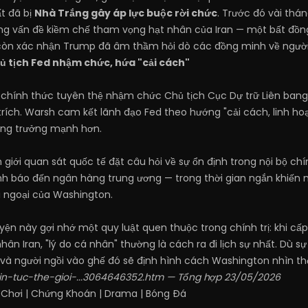
t đã bị
Nhà Trắng gây áp lực buộc rời chức
. Trước đó vài thá
 vấn đề kiềm chế tham vọng hạt nhân của Iran — một bất đồn
òn xác nhận Trump đã âm thầm hỏi dò các đồng minh về người t
 tịch Fed nhậm chức, hứa "cải cách"
chính thức tuyên thệ nhậm chức Chủ tịch Cục Dự trữ Liên bang
trích. Warsh cam kết lãnh đạo Fed theo hướng "cải cách, linh hoạ
tăng trưởng mạnh hơn.
 giới quan sát quốc tế đặt câu hỏi về sự ổn định trong nội bộ ch
nh báo đến ngân hàng trung ương — trong thời gian ngắn khiến 
i ngoại của Washington.
yện này gợi nhớ một quy luật quen thuộc trong chính trị: khi c
ân Iran, "lý do cá nhân" thường là cách ra đi lịch sự nhất. Dù sự 
 và người ngồi vào ghế đó sẽ định hình cách Washington nhìn th
/tin-tuc-the-gioi-...3064646352.htm
— Tổng hợp 23/05/2026
 Chơi
|
Chứng Khoán
|
Drama
|
Bóng Đá