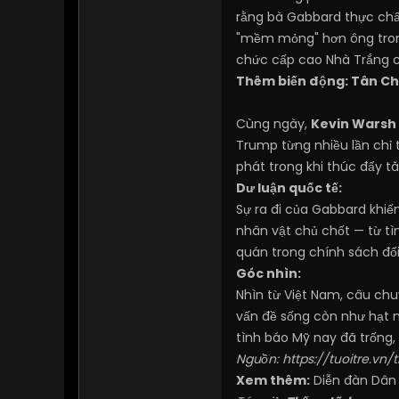
rằng bà Gabbard thực chấ
"mềm mỏng" hơn ông trong
chức cấp cao Nhà Trắng c
Thêm biến động: Tân Chủ
Cùng ngày,
Kevin Warsh
Trump từng nhiều lần chỉ 
phát trong khi thúc đẩy 
Dư luận quốc tế:
Sự ra đi của Gabbard khiến
nhân vật chủ chốt — từ tì
quán trong chính sách đố
Góc nhìn:
Nhìn từ Việt Nam, câu chu
vấn đề sống còn như hạt nh
tình báo Mỹ nay đã trống,
Nguồn:
https://tuoitre.vn
Xem thêm:
Diễn đàn Dân