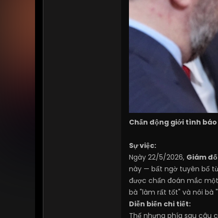
Chấn động giới tình báo
Sự việc:
Ngày 22/5/2026,
Giám đố
này — bất ngờ tuyên bố từ
được chẩn đoán mắc mộ
bà "làm rất tốt" và nói b
Diễn biến chi tiết:
Thế nhưng phía sau câu ch