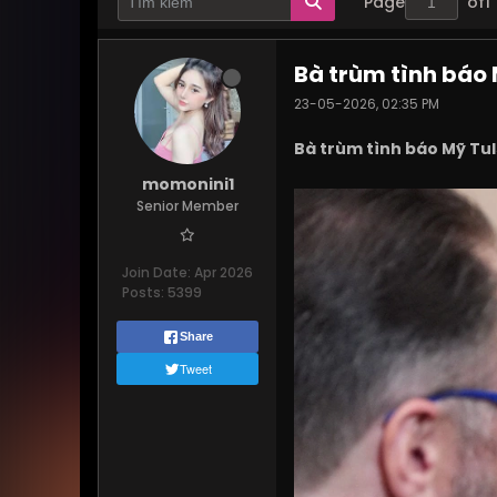
Page
of
1
Bà trùm tình báo 
23-05-2026, 02:35 PM
Bà trùm tình báo Mỹ Tul
momonini1
Senior Member
Join Date:
Apr 2026
Posts:
5399
Share
Tweet